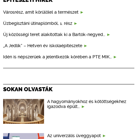
Városrész, amit körülölel a természet
Üzbegisztáni útinaplómból, 1. rész
Új közösségi teret alakítottak ki a Bartók-negyed…
„A Jedlik” – Hetven év iskolaépítészete
Idén is népszerűek a jelentkezők körében a PTE MIK…
SOKAN OLVASTÁK
A hagyományokhoz és kötöttségekhez
igazodva épült…
Az univerzális üveggyapot