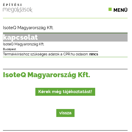
MENÜ
KONFERENCIÁK
IsoteQ Magyarország Kft.
SZAKLAPOK
kapcsolat
IsoteQ Magyarország Kft.
CPR TERMÉKKIÍRÁS
Budapest
Termákkiíráshoz szükséges adatok a CPR.hu oldalon:
nincs
ÉPÍTÉSI JOG
IsoteQ Magyarország Kft.
ONLINE KÉPZÉSEK
TERVEZÉSI SEGÉDLETEK
Kérek még tájékoztatást!
vissza