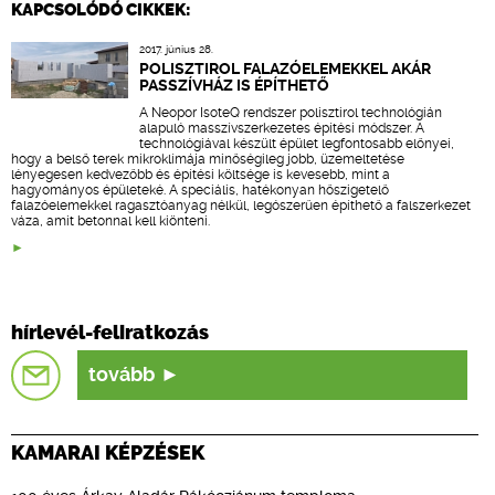
KAPCSOLÓDÓ CIKKEK:
2017. június 28.
POLISZTIROL FALAZÓELEMEKKEL AKÁR
PASSZÍVHÁZ IS ÉPÍTHETŐ
A Neopor IsoteQ rendszer polisztirol technológián
alapuló masszívszerkezetes építési módszer. A
technológiával készült épület legfontosabb előnyei,
hogy a belső terek mikroklímája minőségileg jobb, üzemeltetése
lényegesen kedvezőbb és építési költsége is kevesebb, mint a
hagyományos épületeké. A speciális, hatékonyan hőszigetelő
falazóelemekkel ragasztóanyag nélkül, legószerűen építhető a falszerkezet
váza, amit betonnal kell kiönteni.
hírlevél-feliratkozás
tovább
KAMARAI KÉPZÉSEK