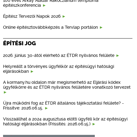
100 éves Árkay Aladár Rákócziánum temploma
építészkonferencia
Építész Tervezői Napok 2026
Online építésztovábbképzés a Tervlap portálon
ÉPÍTÉSI JOG
2026. június 30-ától elérhető az ÉTDR nyilvános felülete
Helyreállt a törvényes ügyfélkör az építésügyi hatósági
eljárásokban
A kormany.hu oldalon már megismerhető az Eljárási kódex
ügyfélkörre és az ÉTDR nyilvános felületére vonatkozó tervezet
Újra működni fog az ÉTDR általános tájékoztatási felülete? -
Frissítve: 2026.06.15.
Visszaállhat a 2024 augusztusa előtti ügyféli kör az építésügyi
hatósági eljárásokban (Frissítés: 2026.06.15.)