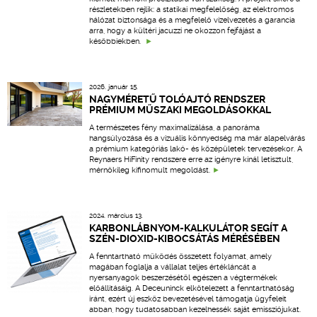
részletekben rejlik: a statikai megfelelőség, az elektromos
hálózat biztonsága és a megfelelő vízelvezetés a garancia
arra, hogy a kültéri jacuzzi ne okozzon fejfájást a
későbbiekben.
2026. január 15.
NAGYMÉRETŰ TOLÓAJTÓ RENDSZER
PRÉMIUM MŰSZAKI MEGOLDÁSOKKAL
A természetes fény maximalizálása, a panoráma
hangsúlyozása és a vizuális könnyedség ma már alapelvárás
a prémium kategóriás lakó- és középületek tervezésekor. A
Reynaers HiFinity rendszere erre az igényre kínál letisztult,
mérnökileg kifinomult megoldást.
2024. március 13.
KARBONLÁBNYOM-KALKULÁTOR SEGÍT A
SZÉN-DIOXID-KIBOCSÁTÁS MÉRÉSÉBEN
A fenntartható működés összetett folyamat, amely
magában foglalja a vállalat teljes értékláncát a
nyersanyagok beszerzésétől egészen a végtermékek
előállításáig. A Deceuninck elkötelezett a fenntarthatóság
iránt, ezért új eszköz bevezetésével támogatja ügyfeleit
abban, hogy tudatosabban kezelhessék saját emissziójukat.