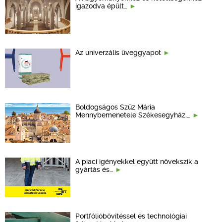
igazodva épült…
Az univerzális üveggyapot
Boldogságos Szűz Mária
Mennybemenetele Székesegyház,…
A piaci igényekkel együtt növekszik a
gyártás és…
Portfólióbővítéssel és technológiai