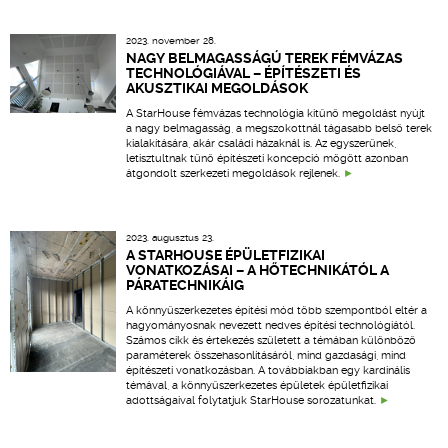
2023. november 28.
NAGY BELMAGASSÁGÚ TEREK FÉMVÁZAS
TECHNOLÓGIÁVAL – ÉPÍTÉSZETI ÉS
AKUSZTIKAI MEGOLDÁSOK
A StarHouse fémvázas technológia kitűnő megoldást nyújt
a nagy belmagasság, a megszokottnál tágasabb belső terek
kialakítására, akár családi házaknál is. Az egyszerűnek,
letisztultnak tűnő építészeti koncepció mögött azonban
átgondolt szerkezeti megoldások rejlenek.
2023. augusztus 23.
A STARHOUSE ÉPÜLETFIZIKAI
VONATKOZÁSAI – A HŐTECHNIKÁTÓL A
PÁRATECHNIKÁIG
A könnyűszerkezetes építési mód több szempontból eltér a
hagyományosnak nevezett nedves építési technológiától.
Számos cikk és értekezés született a témában különböző
paraméterek összehasonlításáról, mind gazdasági, mind
építészeti vonatkozásban. A továbbiakban egy kardinális
témával, a könnyűszerkezetes épületek épületfizikai
adottságaival folytatjuk StarHouse sorozatunkat.