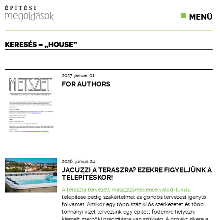
MENÜ
KONFERENCIÁK
KERESÉS – „HOUSE”
SZAKLAPOK
2027. január 01.
CPR TERMÉKKIÍRÁS
FOR AUTHORS
ÉPÍTÉSI JOG
ONLINE KÉPZÉSEK
TERVEZÉSI SEGÉDLETEK
2026. június 24.
JACUZZI A TERASZRA? EZEKRE FIGYELJÜNK A
TELEPÍTÉSKOR!
A teraszra tervezett masszázsmedence valódi
luxus
,
telepítése pedig szakértelmet és gondos tervezést igénylő
folyamat. Amikor egy több száz kilós szerkezetet és több
tonnányi vizet tervezünk egy épített födémre helyezni,
kiemelt mérnöki precizitásra van szükség. A projekt sikere a