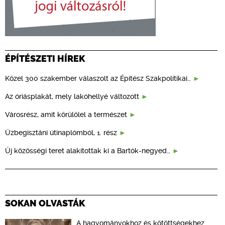
ÉPÍTÉSZETI HÍREK
Közel 300 szakember válaszolt az Építész Szakpolitikai…
Az óriásplakát, mely lakóhellyé változott
Városrész, amit körülölel a természet
Üzbegisztáni útinaplómból, 1. rész
Új közösségi teret alakítottak ki a Bartók-negyed…
SOKAN OLVASTÁK
A hagyományokhoz és kötöttségekhez