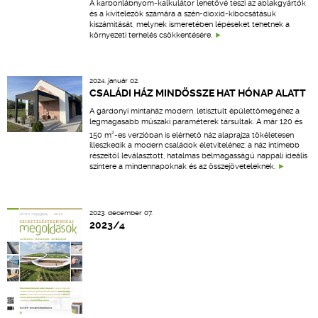
A karbonlábnyom-kalkulátor lehetővé teszi az ablakgyártók
és a kivitelezők számára a szén-dioxid-kibocsátásuk
kiszámítását, melynek ismeretében lépéseket tehetnek a
környezeti terhelés csökkentésére.
2024. január 02.
CSALÁDI HÁZ MINDÖSSZE HAT HÓNAP ALATT
A gárdonyi mintaház modern, letisztult épülettömegéhez a
legmagasabb műszaki paraméterek társultak. A már 120 és
2
150 m
-es verzióban is elérhető ház alaprajza tökéletesen
illeszkedik a modern családok életviteléhez: a ház intimebb
részeitől leválasztott, hatalmas belmagasságú nappali ideális
színtere a mindennapoknak és az összejöveteleknek.
2023. december 07.
2023/4