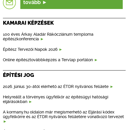
tovább
KAMARAI KÉPZÉSEK
100 éves Árkay Aladár Rákócziánum temploma
építészkonferencia
Építész Tervezői Napok 2026
Online építésztovábbképzés a Tervlap portálon
ÉPÍTÉSI JOG
2026. június 30-ától elérhető az ÉTDR nyilvános felülete
Helyreállt a törvényes ügyfélkör az építésügyi hatósági
eljárásokban
A kormany.hu oldalon már megismerhető az Eljárási kódex
ügyfélkörre és az ÉTDR nyilvános felületére vonatkozó tervezet