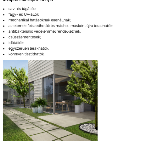
A kőporcelán lapok előnyei:
sav- és lúgállók;
fagy- és UV-állók;
mechanikai hatásoknak ellenállnak;
az elemek felszedhetők és máshol, másként újra lerakhatók;
antibakteriális védelemmel rendelkeznek;
csúszásmentesek;
időtállók;
egyszerűen lerakhatók;
könnyen tisztíthatók.