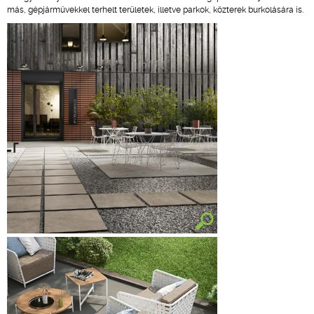
más, gépjárművekkel terhelt területek, illetve parkok, közterek burkolására is.