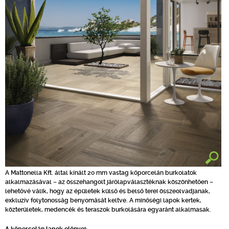
A Mattonella Kft. által kínált 20 mm vastag kőporcelán burkolatok
alkalmazásával – az összehangolt járólapválasztéknak köszönhetően –
lehetővé válik, hogy az épületek külső és belső terei összeolvadjanak,
exkluzív folytonosság benyomását keltve. A minőségi lapok kertek,
közterületek, medencék és teraszok burkolására egyaránt alkalmasak.