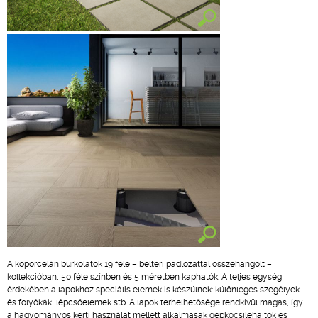
A kőporcelán burkolatok 19 féle – beltéri padlózattal összehangolt –
kollekcióban, 50 féle színben és 5 méretben kaphatók. A teljes egység
érdekében a lapokhoz speciális elemek is készülnek: különleges szegélyek
és folyókák, lépcsőelemek stb. A lapok terhelhetősége rendkívül magas, így
a hagyományos kerti használat mellett alkalmasak gépkocsilehajtók és