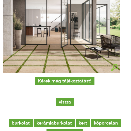
Kérek még tájékoztatást!
vissza
burkolat
kerámiaburkolat
kert
kőporcelán