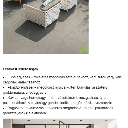
Lerakási lehetőségek
Fűbe ágyazás – tökéletes megoldás sétálóutakhoz, kerti sütők vagy kerti
pagodák kialakításához.
Álpadlórendszer – megoldást nyújt a kültéri burkolás visszatérő
problémájára, a felfagyásra.
Kavics- vagy homokágy – könnyű lefektetni, mozgatható, újra
pozícionálható. A kavicságy gondoskodik a megfelelő vízelvezetésről.
Ragasztott alkalmazás – tökéletes megoldás autóutak, parkolók és
garázsfeljárók kialakítására.