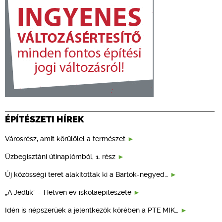
ÉPÍTÉSZETI HÍREK
Városrész, amit körülölel a természet
Üzbegisztáni útinaplómból, 1. rész
Új közösségi teret alakítottak ki a Bartók-negyed…
„A Jedlik” – Hetven év iskolaépítészete
Idén is népszerűek a jelentkezők körében a PTE MIK…