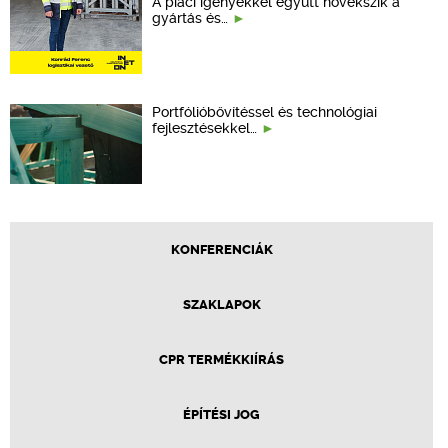
A piaci igényekkel együtt növekszik a
gyártás és…
Portfólióbővítéssel és technológiai
fejlesztésekkel…
KONFERENCIÁK
SZAKLAPOK
CPR TERMÉKKIÍRÁS
ÉPÍTÉSI JOG