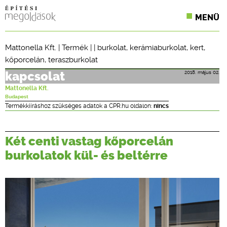
MENÜ
KONFERENCIÁK
Mattonella Kft.
|
Termék
| |
burkolat
,
kerámiaburkolat
,
kert
,
kőporcelán
,
teraszburkolat
SZAKLAPOK
2018. május 02.
kapcsolat
CPR TERMÉKKIÍRÁS
Mattonella Kft.
Budapest
ÉPÍTÉSI JOG
Termékkiíráshoz szükséges adatok a CPR.hu oldalon:
nincs
ONLINE KÉPZÉSEK
Két centi vastag kőporcelán
TERVEZÉSI SEGÉDLETEK
burkolatok kül- és beltérre