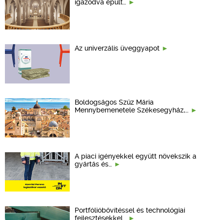
igazodva épült…
Az univerzális üveggyapot
Boldogságos Szűz Mária
Mennybemenetele Székesegyház,…
A piaci igényekkel együtt növekszik a
gyártás és…
Portfólióbővítéssel és technológiai
fejlesztésekkel…