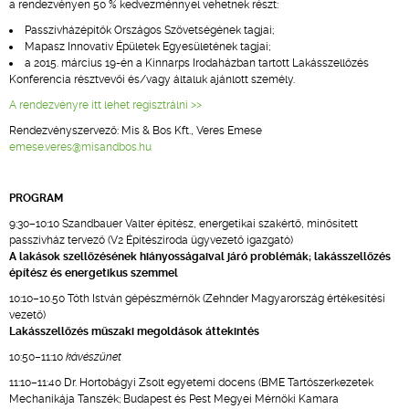
a rendezvényen 50 % kedvezménnyel vehetnek részt:
Passzívházépítők Országos Szövetségének tagjai;
Mapasz Innovatív Épületek Egyesületének tagjai;
a 2015. március 19-én a Kinnarps Irodaházban tartott Lakásszellőzés
Konferencia résztvevői és/vagy általuk ajánlott személy.
A rendezvényre itt lehet regisztrálni >>
Rendezvényszervező: Mis & Bos Kft., Veres Emese
emese.veres@misandbos.hu
PROGRAM
9:30–10:10 Szandbauer Valter építész, energetikai szakértő, minősített
passzívház tervező (V2 Építésziroda ügyvezető igazgató)
A lakások szellőzésének hiányosságaival járó problémák; lakásszellőzés
építész és energetikus szemmel
10:10–10.50 Tóth István gépészmérnök (Zehnder Magyarország értékesítési
vezető)
Lakásszellőzés műszaki megoldások áttekintés
10:50–11:10
kávészünet
11:10–11:40 Dr. Hortobágyi Zsolt egyetemi docens (BME Tartószerkezetek
Mechanikája Tanszék; Budapest és Pest Megyei Mérnöki Kamara