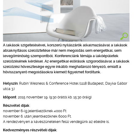
A lakások szigetelésével, korszerű nyílászárók alkalmazásával a lakások
ablaknyitásos szellőztetése már nem megoldás sem energetikai, sem
levegőminőség szempontból. Konferenciánk témája a lakóépületek
szellőzésének kérdései. Az energetikai előírások szigorodásával a lakások
szellőzési hővesztesége egyre inkább meghatározó tényező, emiatt a
hővisszanyerő megoldásokra kiemelt figyelmet fordítunk.
Helyszín
: Rubin Wellness & Conference Hotel (1118 Budapest, Dayka Gábor
utca 3.)
Időpont
: 2015 november 19. (9:30 órától kb. 15:30 óráig)
Részvétel díjak
:
november 6-ig jelentkezőknek 4000 Ft
november 6. után jelentkezőknek 6000 Ft.
A rendezvényen a kávészüneteken felül vendégünk az ebédre is.
Kedvezményes részvételi díjak
: