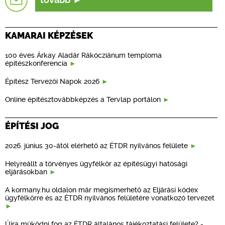
tovább
KAMARAI KÉPZÉSEK
100 éves Árkay Aladár Rákócziánum temploma
építészkonferencia
Építész Tervezői Napok 2026
Online építésztovábbképzés a Tervlap portálon
ÉPÍTÉSI JOG
2026. június 30-ától elérhető az ÉTDR nyilvános felülete
Helyreállt a törvényes ügyfélkör az építésügyi hatósági
eljárásokban
A kormany.hu oldalon már megismerhető az Eljárási kódex
ügyfélkörre és az ÉTDR nyilvános felületére vonatkozó tervezet
Újra működni fog az ÉTDR általános tájékoztatási felülete? -