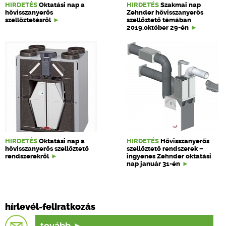
HIRDETÉS
Oktatási nap a
HIRDETÉS
Szakmai nap
hővisszanyerős
Zehnder hővisszanyerős
szellőztetésről
szellőztető témában
2019.október 29-én
HIRDETÉS
Oktatási nap a
HIRDETÉS
Hővisszanyerős
hővisszanyerős szellőztető
szellőztető rendszerek –
rendszerekről
ingyenes Zehnder oktatási
nap január 31-én
hírlevél-feliratkozás