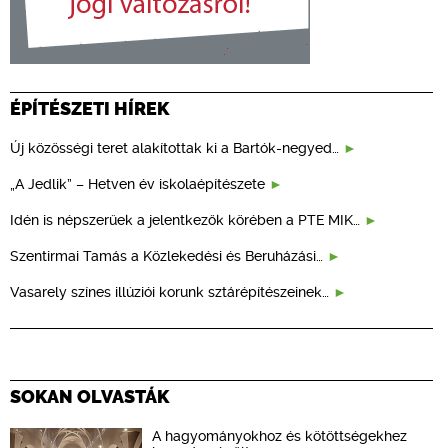
ÉPÍTÉSZETI HÍREK
Új közösségi teret alakítottak ki a Bartók-negyed…
„A Jedlik” – Hetven év iskolaépítészete
Idén is népszerűek a jelentkezők körében a PTE MIK…
Szentirmai Tamás a Közlekedési és Beruházási…
Vasarely színes illúziói korunk sztárépítészeinek…
SOKAN OLVASTÁK
A hagyományokhoz és kötöttségekhez