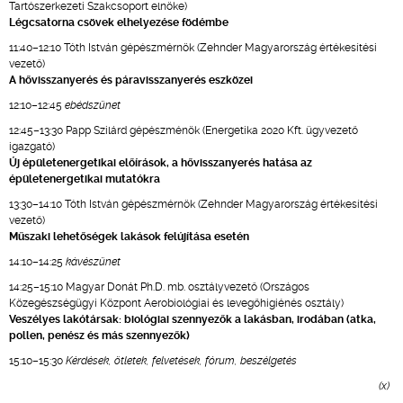
Tartószerkezeti Szakcsoport elnöke)
Légcsatorna csövek elhelyezése födémbe
11:40–12:10 Tóth István gépészmérnök (Zehnder Magyarország értékesítési
vezető)
A hővisszanyerés és páravisszanyerés eszközei
12:10–12:45
ebédszünet
12:45–13:30 Papp Szilárd gépészménök (Energetika 2020 Kft. ügyvezető
igazgató)
Új épületenergetikai előírások, a hővisszanyerés hatása az
épületenergetikai mutatókra
13:30–14:10 Tóth István gépészmérnök (Zehnder Magyarország értékesítési
vezető)
Műszaki lehetőségek lakások felújítása esetén
14:10–14:25
kávészünet
14:25–15:10 Magyar Donát Ph.D. mb. osztályvezető (Országos
Közegészségügyi Központ Aerobiológiai és levegőhigiénés osztály)
Veszélyes lakótársak: biológiai szennyezők a lakásban, irodában (atka,
pollen, penész és más szennyezők)
15:10–15:30
Kérdések, ötletek, felvetések, fórum, beszélgetés
(x)