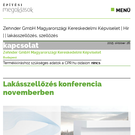
MENÜ
KONFERENCIÁK
Zehnder GmbH Magyarországi Kereskedelmi Képviselet
|
Hír
| |
lakásszellőzés
,
szellőzés
SZAKLAPOK
2015. október 26.
kapcsolat
CPR TERMÉKKIÍRÁS
Zehnder GmbH Magyarországi Kereskedelmi Képviselet
Budapest
ÉPÍTÉSI JOG
Termékkiíráshoz szükséges adatok a CPR.hu oldalon:
nincs
ONLINE KÉPZÉSEK
Lakásszellőzés konferencia
TERVEZÉSI SEGÉDLETEK
novemberben