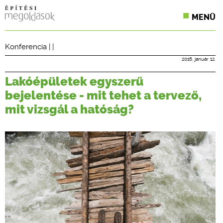
MENÜ
KONFERENCIÁK
Konferencia
| |
SZAKLAPOK
2016. január 12.
Lakóépületek egyszerű
CPR TERMÉKKIÍRÁS
bejelentése - mit tehet a tervező,
ÉPÍTÉSI JOG
mit vizsgál a hatóság?
ONLINE KÉPZÉSEK
TERVEZÉSI SEGÉDLETEK