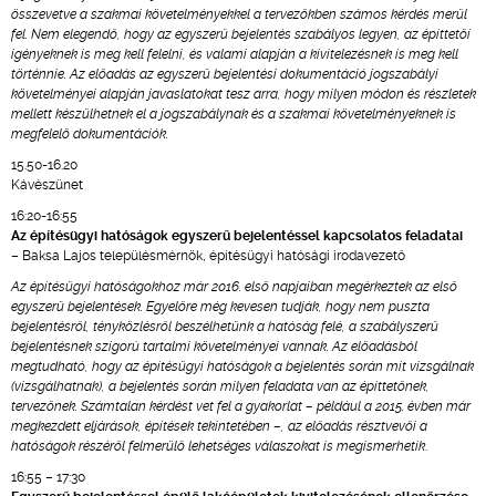
összevetve a szakmai követelményekkel a tervezőkben számos kérdés merül
fel. Nem elegendő, hogy az egyszerű bejelentés szabályos legyen, az építtetői
igényeknek is meg kell felelni, és valami alapján a kivitelezésnek is meg kell
történnie. Az előadás az egyszerű bejelentési dokumentáció jogszabályi
követelményei alapján javaslatokat tesz arra, hogy milyen módon és részletek
mellett készülhetnek el a jogszabálynak és a szakmai követelményeknek is
megfelelő dokumentációk.
15.50-16.20
Kávészünet
16:20-16:55
Az építésügyi hatóságok egyszerű bejelentéssel kapcsolatos feladatai
– Baksa Lajos településmérnök, építésügyi hatósági irodavezető
Az építésügyi hatóságokhoz már 2016. első napjaiban megérkeztek az első
egyszerű bejelentések. Egyelőre még kevesen tudják, hogy nem puszta
bejelentésről, tényközlésről beszélhetünk a hatóság felé, a szabályszerű
bejelentésnek szigorú tartalmi követelményei vannak. Az előadásból
megtudható, hogy az építésügyi hatóságok a bejelentés során mit vizsgálnak
(vizsgálhatnak), a bejelentés során milyen feladata van az építtetőnek,
tervezőnek. Számtalan kérdést vet fel a gyakorlat – például a 2015. évben már
megkezdett eljárások, építések tekintetében –, az előadás résztvevői a
hatóságok részéről felmerülő lehetséges válaszokat is megismerhetik
.
16:55 – 17:30