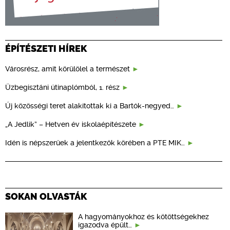
ÉPÍTÉSZETI HÍREK
Városrész, amit körülölel a természet
Üzbegisztáni útinaplómból, 1. rész
Új közösségi teret alakítottak ki a Bartók-negyed…
„A Jedlik” – Hetven év iskolaépítészete
Idén is népszerűek a jelentkezők körében a PTE MIK…
SOKAN OLVASTÁK
A hagyományokhoz és kötöttségekhez
igazodva épült…