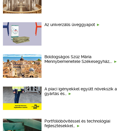
Az univerzális üveggyapot
Boldogságos Szűz Mária
Mennybemenetele Székesegyház,…
A piaci igényekkel együtt növekszik a
gyártás és…
Portfólióbővítéssel és technológiai
fejlesztésekkel…