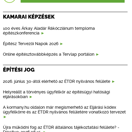
KAMARAI KÉPZÉSEK
100 éves Árkay Aladár Rákócziánum temploma
építészkonferencia
Építész Tervezői Napok 2026
Online építésztovábbképzés a Tervlap portálon
ÉPÍTÉSI JOG
2026. június 30-ától elérhető az ÉTDR nyilvános felülete
Helyreállt a törvényes ügyfélkör az építésügyi hatósági
eljárásokban
A kormany.hu oldalon már megismerhető az Eljárási kódex
ügyfélkörre és az ÉTDR nyilvános felületére vonatkozó tervezet
Újra működni fog az ÉTDR általános tájékoztatási felülete? -
Frissítve: 2026.06.15.