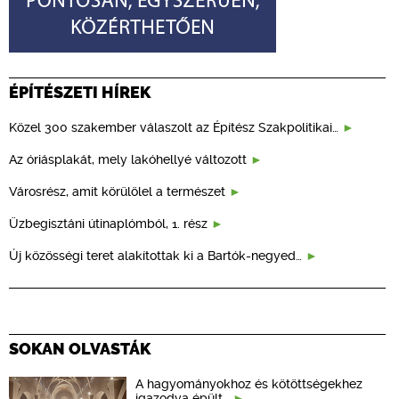
ÉPÍTÉSZETI HÍREK
Közel 300 szakember válaszolt az Építész Szakpolitikai…
Az óriásplakát, mely lakóhellyé változott
Városrész, amit körülölel a természet
Üzbegisztáni útinaplómból, 1. rész
Új közösségi teret alakítottak ki a Bartók-negyed…
SOKAN OLVASTÁK
A hagyományokhoz és kötöttségekhez
igazodva épült…