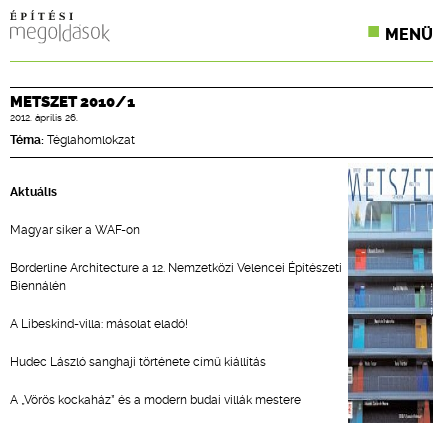
MENÜ
KONFERENCIÁK
METSZET 2010/1
2012. április 26.
SZAKLAPOK
Téma:
Téglahomlokzat
CPR TERMÉKKIÍRÁS
Aktuális
ÉPÍTÉSI JOG
Magyar siker a WAF-on
ONLINE KÉPZÉSEK
Borderline Architecture a 12. Nemzetközi Velencei Építészeti
Biennálén
TERVEZÉSI SEGÉDLETEK
A Libeskind-villa: másolat eladó!
Hudec László sanghaji története című kiállítás
A „Vörös kockaház” és a modern budai villák mestere