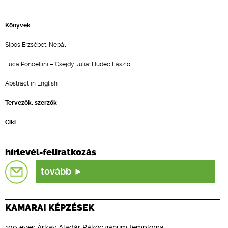
Könyvek
Sipos Erzsébet: Nepál
Luca Poncellini – Csejdy Júlia: Hudec László
Abstract in English
Tervezők, szerzők
Ciki
hírlevél-feliratkozás
tovább
KAMARAI KÉPZÉSEK
100 éves Árkay Aladár Rákócziánum temploma