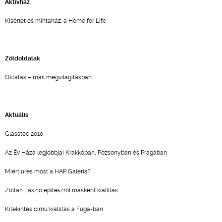
Aktívház
Kísérlet és mintaház: a Home for Life
Zöldoldalak
Oktatás – más megvilágításban
Aktuális
Glasstec 2010
Az Év Háza legjobbjai Krakkóban, Pozsonyban és Prágában
Miért üres most a HAP Galéria?
Zoltán László építészről másként kiállítás
Kitekintés című kiállítás a Fuga-ban