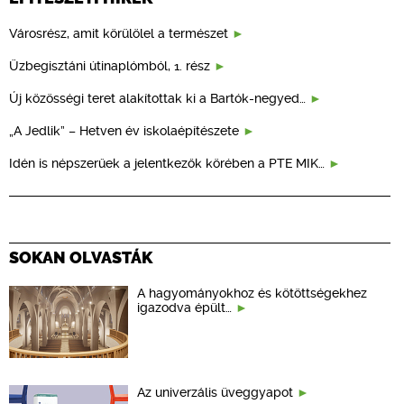
Városrész, amit körülölel a természet
Üzbegisztáni útinaplómból, 1. rész
Új közösségi teret alakítottak ki a Bartók-negyed…
„A Jedlik” – Hetven év iskolaépítészete
Idén is népszerűek a jelentkezők körében a PTE MIK…
SOKAN OLVASTÁK
A hagyományokhoz és kötöttségekhez
igazodva épült…
Az univerzális üveggyapot