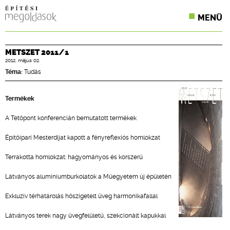
MENÜ
KONFERENCIÁK
METSZET 2011/1
2012. május 02.
SZAKLAPOK
Téma:
Tudás
CPR TERMÉKKIÍRÁS
Termékek
ÉPÍTÉSI JOG
A Tetőpont konferencián bemutatott termékek
ONLINE KÉPZÉSEK
Építőipari Mesterdíjat kapott a fényreflexiós homlokzat
TERVEZÉSI SEGÉDLETEK
Terrakotta homlokzat: hagyományos és korszerű
Látványos alumíniumburkolatok a Műegyetem új épületén
Exkluzív térhatárolás hőszigetelt üveg harmonikafallal
Látványos terek nagy üvegfelületű, szekcionált kapukkal