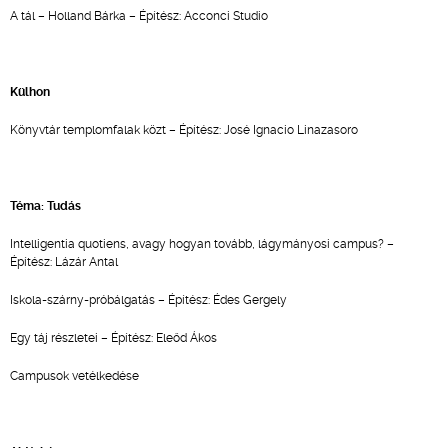
A tál – Holland Bárka – Építész: Acconci Studio
Külhon
Könyvtár templomfalak közt – Építész: José Ignacio Linazasoro
Téma: Tudás
Intelligentia quotiens, avagy hogyan tovább, lágymányosi campus? –
Építész: Lázár Antal
Iskola-szárny-próbálgatás – Építész: Édes Gergely
Egy táj részletei – Építész: Eleőd Ákos
Campusok vetélkedése