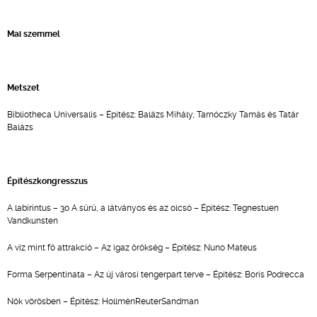
Mai szemmel
Metszet
Bibliotheca Universalis – Építész: Balázs Mihály, Tarnóczky Tamás és Tatár
Balázs
Építészkongresszus
A labirintus – 30 A sűrű, a látványos és az olcsó – Építész: Tegnestuen
Vandkunsten
A víz mint fő attrakció – Az igaz örökség – Építész: Nuno Mateus
Forma Serpentinata – Az új városi tengerpart terve – Építész: Boris Podrecca
Nők vörösben – Építész: HollménReuterSandman