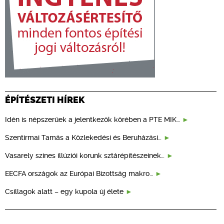
ÉPÍTÉSZETI HÍREK
Idén is népszerűek a jelentkezők körében a PTE MIK…
Szentirmai Tamás a Közlekedési és Beruházási…
Vasarely színes illúziói korunk sztárépítészeinek…
EECFA országok az Európai Bizottság makro…
Csillagok alatt – egy kupola új élete