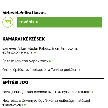
hírlevél-feliratkozás
tovább
KAMARAI KÉPZÉSEK
100 éves Árkay Aladár Rákócziánum temploma
építészkonferencia
Építész Tervezői Napok 2026
Online építésztovábbképzés a Tervlap portálon
ÉPÍTÉSI JOG
2026. június 30-ától elérhető az ÉTDR nyilvános felülete
Helyreállt a törvényes ügyfélkör az építésügyi hatósági
eljárásokban