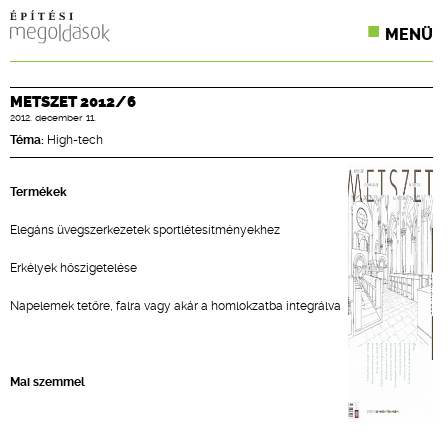
MENÜ
KONFERENCIÁK
METSZET 2012/6
2012. december 11.
SZAKLAPOK
Téma:
High-tech
CPR TERMÉKKIÍRÁS
Termékek
ÉPÍTÉSI JOG
Elegáns üvegszerkezetek sportlétesítményekhez
ONLINE KÉPZÉSEK
Erkélyek hőszigetelése
TERVEZÉSI SEGÉDLETEK
Napelemek tetőre, falra vagy akár a homlokzatba integrálva
Mai szemmel