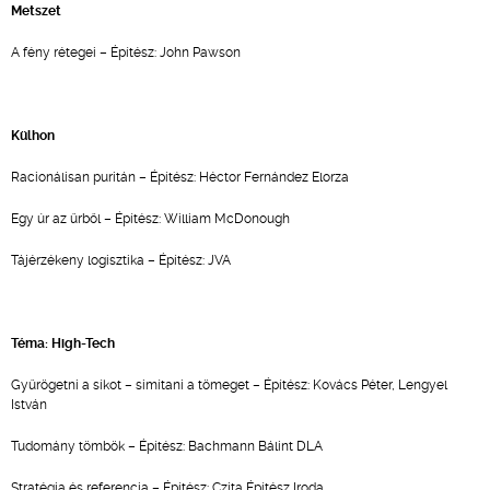
Metszet
A fény rétegei – Építész: John Pawson
Külhon
Racionálisan puritán – Építész: Héctor Fernández Elorza
Egy úr az űrből – Építész: William McDonough
Tájérzékeny logisztika – Építész: JVA
Téma: High-Tech
Gyűrögetni a síkot – simítani a tömeget – Építész: Kovács Péter, Lengyel
István
Tudomány tömbök – Építész: Bachmann Bálint DLA
Stratégia és referencia – Építész: Czita Építész Iroda