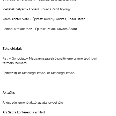
Idézetek helyett – Építész: Kovács Zsolt György
Városi köztér plató – Építész: Korényi András, Zoltai István
Felnőni a feladathoz – Építész: Paládi-Kovács Ádám
Zöld oldalak
Rati – Gondolatok Magyarország első pozitív energiamérlegű ipari
termelőüzeméről
Építész: ifj. dr. Kistelegdi István, dr. Kistelegdi István
Aktuális
A lépcsőn lemenő akttól az állatorvosi lóig
Ars Sacra konferencia a hitről