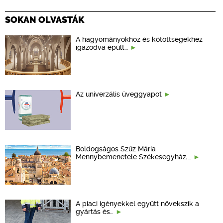
SOKAN OLVASTÁK
A hagyományokhoz és kötöttségekhez
igazodva épült…
Az univerzális üveggyapot
Boldogságos Szűz Mária
Mennybemenetele Székesegyház,…
A piaci igényekkel együtt növekszik a
gyártás és…