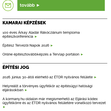
tovább
KAMARAI KÉPZÉSEK
100 éves Árkay Aladár Rákócziánum temploma
építészkonferencia
Építész Tervezői Napok 2026
Online építésztovábbképzés a Tervlap portálon
ÉPÍTÉSI JOG
2026. június 30-ától elérhető az ÉTDR nyilvános felülete
Helyreállt a törvényes ügyfélkör az építésügyi hatósági
eljárásokban
A kormany.hu oldalon már megismerhető az Eljárási kódex
ügyfélkörre és az ÉTDR nyilvános felületére vonatkozó tervezet