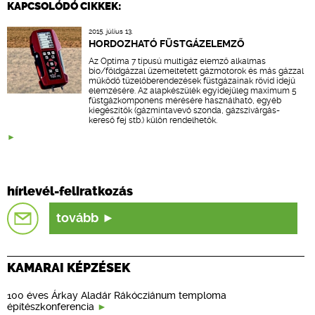
KAPCSOLÓDÓ CIKKEK:
2015. július 13.
HORDOZHATÓ FÜSTGÁZELEMZŐ
Az Optima 7 típusú multigáz elemző alkalmas
bio/földgázzal üzemeltetett gázmotorok és más gázzal
működő tüzelőberendezések füstgázainak rövid idejű
elemzésére. Az alapkészülék egyidejűleg maximum 5
füstgázkomponens mérésére használható, egyéb
kiegészítők (gázmintavevő szonda, gázszivárgás-
kereső fej stb.) külön rendelhetők.
hírlevél-feliratkozás
tovább
KAMARAI KÉPZÉSEK
100 éves Árkay Aladár Rákócziánum temploma
építészkonferencia