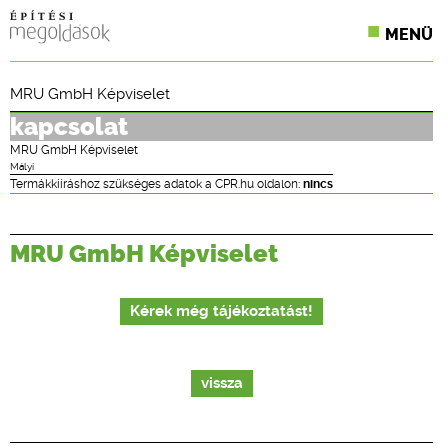
MENÜ
KONFERENCIÁK
MRU GmbH Képviselet
SZAKLAPOK
kapcsolat
MRU GmbH Képviselet
CPR TERMÉKKIÍRÁS
Mályi
Termákkiíráshoz szükséges adatok a CPR.hu oldalon:
nincs
ÉPÍTÉSI JOG
MRU GmbH Képviselet
ONLINE KÉPZÉSEK
TERVEZÉSI SEGÉDLETEK
Kérek még tájékoztatást!
vissza