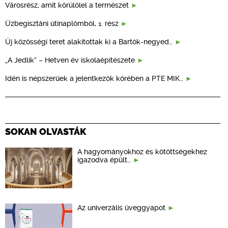
Városrész, amit körülölel a természet
Üzbegisztáni útinaplómból, 1. rész
Új közösségi teret alakítottak ki a Bartók-negyed…
„A Jedlik” – Hetven év iskolaépítészete
Idén is népszerűek a jelentkezők körében a PTE MIK…
SOKAN OLVASTÁK
A hagyományokhoz és kötöttségekhez
igazodva épült…
Az univerzális üveggyapot