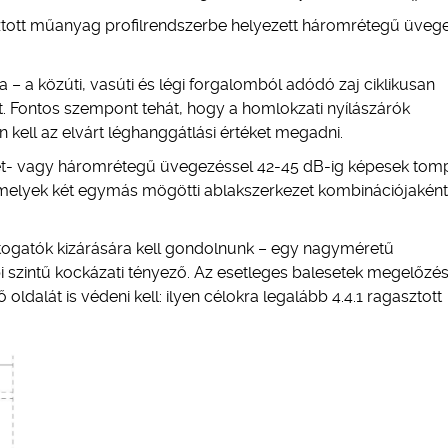
sztott műanyag profilrendszerbe helyezett háromrétegű üveg
– a közúti, vasúti és légi forgalomból adódó zaj ciklikusan
ét. Fontos szempont tehát, hogy a homlokzati nyílászárók
n kell az elvárt léghanggátlási értéket megadni.
két- vagy háromrétegű üvegezéssel 42-45 dB-ig képesek tomp
, melyek két egymás mögötti ablakszerkezet kombinációjakén
togatók kizárására kell gondolnunk – egy nagyméretű
 szintű kockázati tényező. Az esetleges balesetek megelőzé
ldalát is védeni kell: ilyen célokra legalább 4.4.1 ragasztott