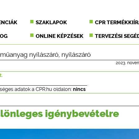
ENCIÁK
SZAKLAPOK
CPR TERMÉKKIÍR
JOG
ONLINE KÉPZÉSEK
TERVEZÉSI SEGÉ
műanyag nyílászáró
,
nyílászáró
2023. nove
t.
séges adatok a CPR.hu oldalon:
nincs
lönleges igénybevételre