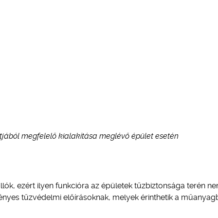
tjából megfelelő kialakítása meglévő épület esetén
ók, ezért ilyen funkcióra az épületek tűzbiztonsága terén n
ényes tűzvédelmi előírásoknak, melyek érinthetik a műanyag