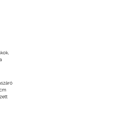
akok,
a
ászáró
 cm
zett