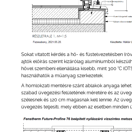
Sokat vitatott kérdés a hő- és füstelvezetésben (rö
ajtók előírás szerint kizárólag alumíniumból készü
hővel szembeni ellenállása kisebb, mint 300 °C (OTSZ
használhatók a műanyag szerkezetek.
A homlokzati mentésre szánt ablakok anyaga lehet 
szabad üvegezési felületének méretére és az üve
szélesnek és 120 cm magasnak kell lennie. Az üveg
üvegezés teljesíti, mely ebben az esetben minden 