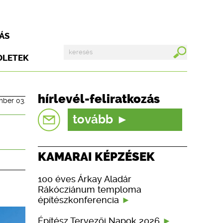
ÁS
DLETEK
hírlevél-feliratkozás
mber 03.
tovább
KAMARAI KÉPZÉSEK
100 éves Árkay Aladár
Rákócziánum temploma
építészkonferencia
Építész Tervezői Napok 2026