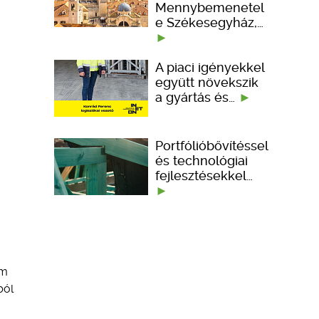
Mennybemenetel
e Székesegyház,…
A piaci igényekkel
együtt növekszik
a gyártás és…
Portfólióbővítéssel
és technológiai
fejlesztésekkel…
em
ból