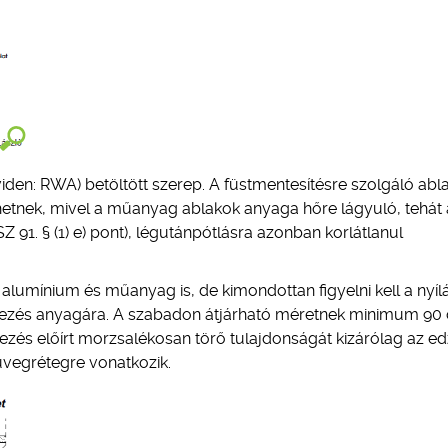
viden: RWA) betöltött szerep. A füstmentesítésre szolgáló abl
lhetnek, mivel a műanyag ablakok anyaga hőre lágyuló, tehát 
 91. § (1) e) pont), légutánpótlásra azonban korlátlanul
alumínium és műanyag is, de kimondottan figyelni kell a nyíl
gezés anyagára. A szabadon átjárható méretnek minimum 90
ezés előírt morzsalékosan törő tulajdonságát kizárólag az ed
üvegrétegre vonatkozik.