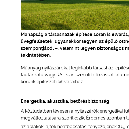
Manapság a társasházak építése során is elvárá
üvegfelületek, ugyanakkor legyen az épülő ott
szempontjából –, valamint legyen biztonságos mi
tekintetében.
Műanyag nyílászárókat leginkább társasházi építé
fautánzatú vagy RAL szín szerinti fóliázással, alu
korunk építészeti kihívásaihoz.
Energetika, akusztika, betörésbiztonság
A köztudatban tévesen a nyílászárók energetikai t
megváltoztatására szorítkozik. Érdemes azonban tu
az ablakok, ajtók hőátbocsátási tényezőjének (U
-
w