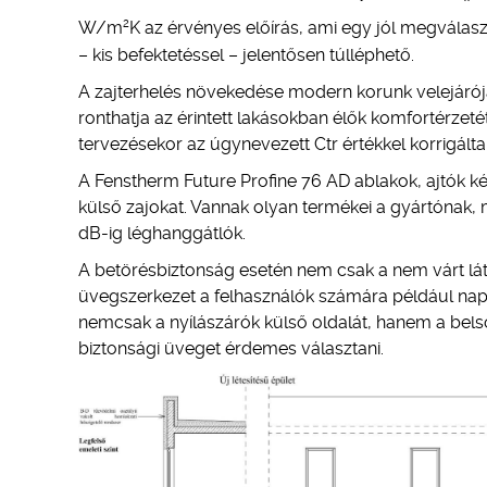
2
W/m
K az érvényes előírás, ami egy jól megvála
– kis befektetéssel – jelentősen túlléphető.
A zajterhelés növekedése modern korunk velejárója 
ronthatja az érintett lakásokban élők komfortérzet
tervezésekor az úgynevezett Ctr értékkel korrigálta
A Fenstherm Future Profine 76 AD ablakok, ajtók 
külső zajokat. Vannak olyan termékei a gyártónak
dB-ig léghanggátlók.
A betörésbiztonság esetén nem csak a nem várt lá
üvegszerkezet a felhasználók számára például napi
nemcsak a nyílászárók külső oldalát, hanem a belső o
biztonsági üveget érdemes választani.