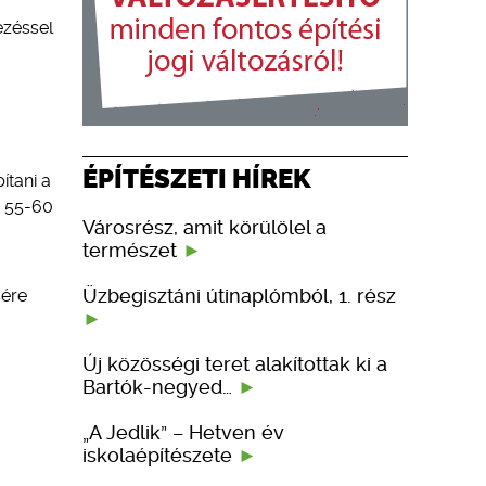
ezéssel
ÉPÍTÉSZETI HÍREK
ítani a
t 55-60
Városrész, amit körülölel a
természet
Üzbegisztáni útinaplómból, 1. rész
sére
Új közösségi teret alakítottak ki a
Bartók-negyed…
„A Jedlik” – Hetven év
iskolaépítészete