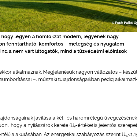
s, hogy legyen a homlokzat modern, legyenek nagy
hon fenntartható, komfortos – melegség és nyugalom
nd a nem várt látogatók, mind a tűzvédelmi előírások
sekkor alkalmaznak. Megjelenésük nagyon változatos – készü
míniumborítással –, műszaki tulajdonságaikban pedig alkalma
ulajdonságainak javítása a két- és háromrétegű üvegezésének
dni, hogy a nyílászárók kerete (U
-értéke) is jelentős szerepet
f
érték) alakulásában. Az energetikai szabályozás szerint U
<1,1
w