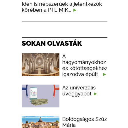
Idén is népszerűek a jelentkezők
körében a PTE MIK…
SOKAN OLVASTÁK
A
hagyományokhoz
és kötöttségekhez
igazodva épült…
Az univerzális
üveggyapot
Boldogságos Szűz
Mária