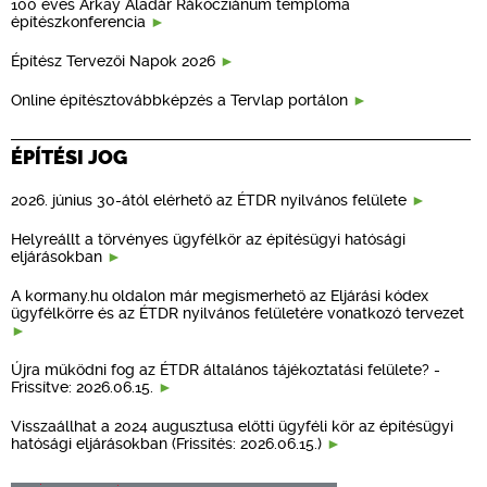
100 éves Árkay Aladár Rákócziánum temploma
építészkonferencia
Építész Tervezői Napok 2026
Online építésztovábbképzés a Tervlap portálon
ÉPÍTÉSI JOG
2026. június 30-ától elérhető az ÉTDR nyilvános felülete
Helyreállt a törvényes ügyfélkör az építésügyi hatósági
eljárásokban
A kormany.hu oldalon már megismerhető az Eljárási kódex
ügyfélkörre és az ÉTDR nyilvános felületére vonatkozó tervezet
Újra működni fog az ÉTDR általános tájékoztatási felülete? -
Frissítve: 2026.06.15.
Visszaállhat a 2024 augusztusa előtti ügyféli kör az építésügyi
hatósági eljárásokban (Frissítés: 2026.06.15.)