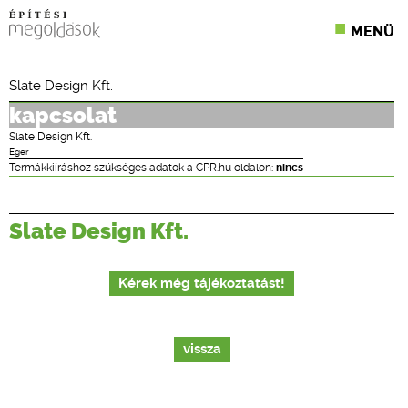
MENÜ
KONFERENCIÁK
Slate Design Kft.
SZAKLAPOK
kapcsolat
Slate Design Kft.
CPR TERMÉKKIÍRÁS
Eger
Termákkiíráshoz szükséges adatok a CPR.hu oldalon:
nincs
ÉPÍTÉSI JOG
Slate Design Kft.
ONLINE KÉPZÉSEK
TERVEZÉSI SEGÉDLETEK
Kérek még tájékoztatást!
vissza