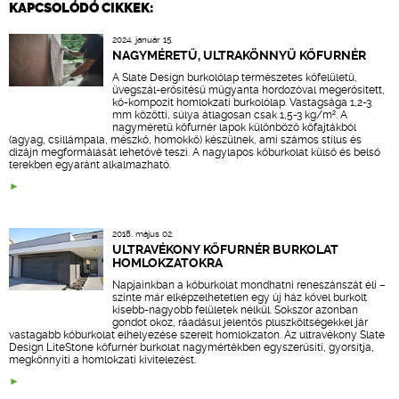
KAPCSOLÓDÓ CIKKEK:
2024. január 15.
NAGYMÉRETŰ, ULTRAKÖNNYŰ KŐFURNÉR
A Slate Design burkolólap természetes kőfelületű,
üvegszál-erősítésű műgyanta hordozóval megerősített,
kő-kompozit homlokzati burkolólap. Vastagsága 1,2-3
mm közötti, súlya átlagosan csak 1,5-3 kg/m². A
nagyméretű kőfurnér lapok különböző kőfajtákból
(agyag, csillámpala, mészkő, homokkő) készülnek, ami számos stílus és
dizájn megformálását lehetővé teszi. A nagylapos kőburkolat külső és belső
terekben egyaránt alkalmazható.
2018. május 02.
ULTRAVÉKONY KŐFURNÉR BURKOLAT
HOMLOKZATOKRA
Napjainkban a kőburkolat mondhatni reneszánszát éli –
szinte már elképzelhetetlen egy új ház kővel burkolt
kisebb-nagyobb felületek nélkül. Sokszor azonban
gondot okoz, ráadásul jelentős pluszköltségekkel jár
vastagabb kőburkolat elhelyezése szerelt homlokzaton. Az ultravékony Slate
Design LiteStone kőfurnér burkolat nagymértékben egyszerűsíti, gyorsítja,
megkönnyíti a homlokzati kivitelezést.