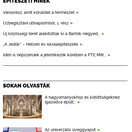
ÉPÍTÉSZETI HÍREK
Városrész, amit körülölel a természet
Üzbegisztáni útinaplómból, 1. rész
Új közösségi teret alakítottak ki a Bartók-negyed…
„A Jedlik” – Hetven év iskolaépítészete
Idén is népszerűek a jelentkezők körében a PTE MIK…
SOKAN OLVASTÁK
A hagyományokhoz és kötöttségekhez
igazodva épült…
Az univerzális üveggyapot