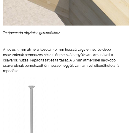
Tetőgerenda rögzítése gerendákhoz
A 3,5 és 5 mm átmérő közötti, 50 mm hosszú vagy ennél rövidebb
csavaroknak bemetszés nélküli önmetsző hegyük van, ami növeli a
csavarok húzási kapacitását és tartását. A 6 mm átmérőnél nagyobb
csavaroknak bemetszett önmetsző hegyük van, amivel elkerülhető a fa
repedése.