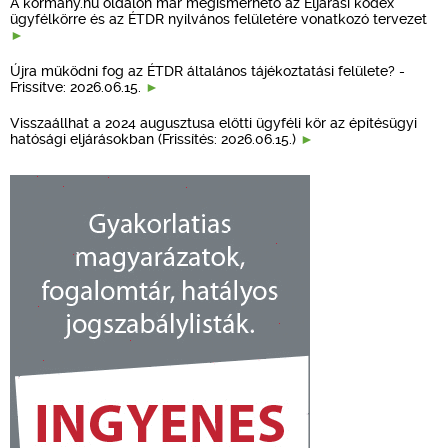
A kormany.hu oldalon már megismerhető az Eljárási kódex
ügyfélkörre és az ÉTDR nyilvános felületére vonatkozó tervezet
Újra működni fog az ÉTDR általános tájékoztatási felülete? -
Frissítve: 2026.06.15.
Visszaállhat a 2024 augusztusa előtti ügyféli kör az építésügyi
hatósági eljárásokban (Frissítés: 2026.06.15.)