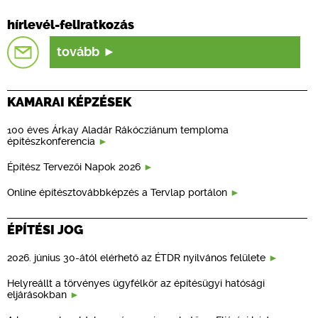
hírlevél-feliratkozás
tovább
KAMARAI KÉPZÉSEK
100 éves Árkay Aladár Rákócziánum temploma
építészkonferencia
Építész Tervezői Napok 2026
Online építésztovábbképzés a Tervlap portálon
ÉPÍTÉSI JOG
2026. június 30-ától elérhető az ÉTDR nyilvános felülete
Helyreállt a törvényes ügyfélkör az építésügyi hatósági
eljárásokban