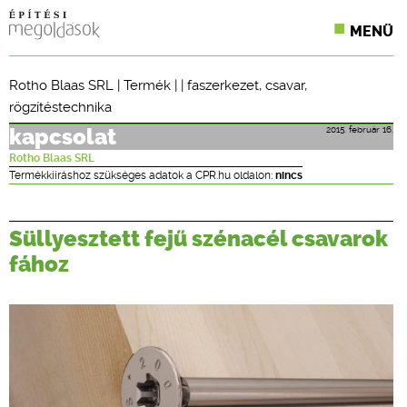
MENÜ
KONFERENCIÁK
Rotho Blaas SRL
|
Termék
| |
faszerkezet
,
csavar
,
rögzítéstechnika
SZAKLAPOK
2015. február 16.
kapcsolat
CPR TERMÉKKIÍRÁS
Rotho Blaas SRL
Termékkiíráshoz szükséges adatok a CPR.hu oldalon:
nincs
ÉPÍTÉSI JOG
ONLINE KÉPZÉSEK
Süllyesztett fejű szénacél csavarok
fához
TERVEZÉSI SEGÉDLETEK