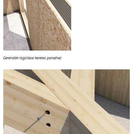
Gerendák rögzítése keretes panelhez