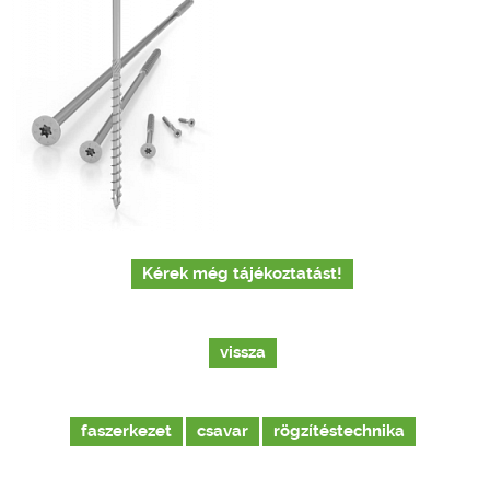
Kérek még tájékoztatást!
vissza
faszerkezet
csavar
rögzítéstechnika