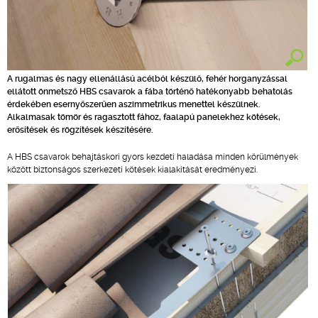
A rugalmas és nagy ellenállású acélból készülő, fehér horganyzással
ellátott önmetsző HBS csavarok a fába történő hatékonyabb behatolás
érdekében esernyőszerűen aszimmetrikus menettel készülnek.
Alkalmasak tömör és ragasztott fához, faalapú panelekhez kötések,
erősítések és rögzítések készítésére.
A HBS csavarok behajtáskori gyors kezdeti haladása minden körülmények
között biztonságos szerkezeti kötések kialakítását eredményezi.