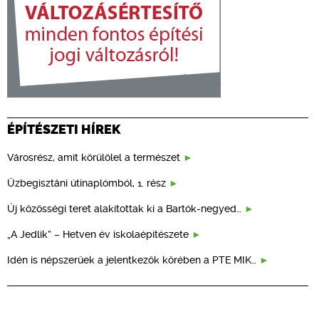
ÉPÍTÉSZETI HÍREK
Városrész, amit körülölel a természet
Üzbegisztáni útinaplómból, 1. rész
Új közösségi teret alakítottak ki a Bartók-negyed…
„A Jedlik” – Hetven év iskolaépítészete
Idén is népszerűek a jelentkezők körében a PTE MIK…