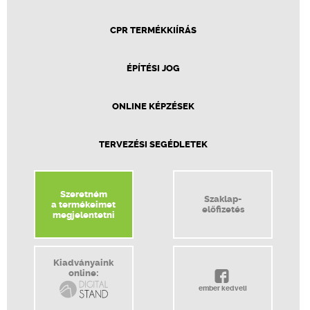
CPR TERMÉKKIÍRÁS
ÉPÍTÉSI JOG
ONLINE KÉPZÉSEK
TERVEZÉSI SEGÉDLETEK
Szeretném
Szaklap-
a termékeimet
előfizetés
megjelentetni
Kiadványaink
online:
ember kedveli