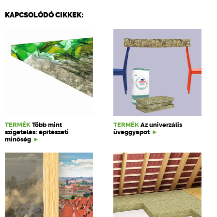
KAPCSOLÓDÓ CIKKEK:
TERMÉK
Több mint
TERMÉK
Az univerzális
szigetelés: építészeti
üveggyapot
minőség