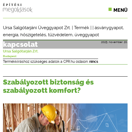
MENÜ
KONFERENCIÁK
Ursa Salgótarjáni Üveggyapot Zrt.
|
Termék
| |
ásványgyapot
,
energia
,
hőszigetelés
,
tűzvédelem
,
üveggyapot
SZAKLAPOK
2025. november 20.
kapcsolat
CPR TERMÉKKIÍRÁS
Ursa Salgótarján Zrt.
Budapest
ÉPÍTÉSI JOG
Termékkiíráshoz szükséges adatok a CPR.hu oldalon:
nincs
ONLINE KÉPZÉSEK
Szabályozott biztonság és
TERVEZÉSI SEGÉDLETEK
szabályozott komfort?