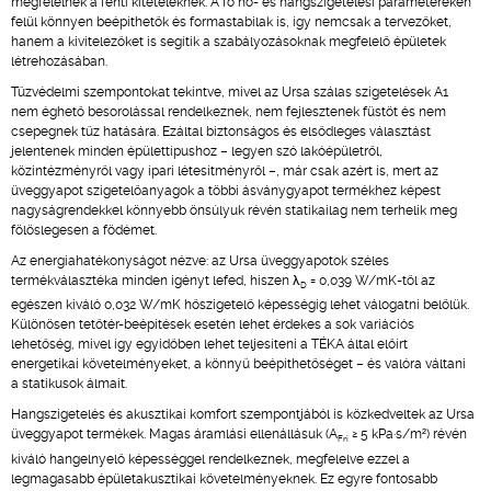
megfelelnek a fenti kitételeknek. A fő hő- és hangszigetelési paramétereken
felül könnyen beépíthetők és formastabilak is, így nemcsak a tervezőket,
hanem a kivitelezőket is segítik a szabályozásoknak megfelelő épületek
létrehozásában.
Tűzvédelmi szempontokat tekintve, mivel az Ursa szálas szigetelések A1
nem éghető besorolással rendelkeznek, nem fejlesztenek füstöt és nem
csepegnek tűz hatására. Ezáltal biztonságos és elsődleges választást
jelentenek minden épülettípushoz – legyen szó lakóépületről,
közintézményről vagy ipari létesítményről –, már csak azért is, mert az
üveggyapot szigetelőanyagok a többi ásványgyapot termékhez képest
nagyságrendekkel könnyebb önsúlyuk révén statikailag nem terhelik meg
fölöslegesen a födémet.
Az energiahatékonyságot nézve: az Ursa üveggyapotok széles
termékválasztéka minden igényt lefed, hiszen λ
= 0,039 W/mK-től az
D
egészen kiváló 0,032 W/mK hőszigetelő képességig lehet válogatni belőlük.
Különösen tetőtér-beépítések esetén lehet érdekes a sok variációs
lehetőség, mivel így egyidőben lehet teljesíteni a TÉKA által előírt
energetikai követelményeket, a könnyű beépíthetőséget – és valóra váltani
a statikusok álmait.
Hangszigetelés és akusztikai komfort szempontjából is közkedveltek az Ursa
üveggyapot termékek. Magas áramlási ellenállásuk (A
≥ 5 kPa·s/m²) révén
Fri
kiváló hangelnyelő képességgel rendelkeznek, megfelelve ezzel a
legmagasabb épületakusztikai követelményeknek. Ez egyre fontosabb