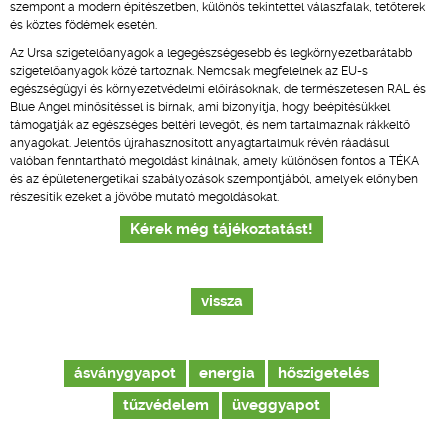
szempont a modern építészetben, különös tekintettel válaszfalak, tetőterek
és köztes födémek esetén.
Az Ursa szigetelőanyagok a legegészségesebb és legkörnyezetbarátabb
szigetelőanyagok közé tartoznak. Nemcsak megfelelnek az EU-s
egészségügyi és környezetvédelmi előírásoknak, de természetesen RAL és
Blue Angel minősítéssel is bírnak, ami bizonyítja, hogy beépítésükkel
támogatják az egészséges beltéri levegőt, és nem tartalmaznak rákkeltő
anyagokat. Jelentős újrahasznosított anyagtartalmuk révén ráadásul
valóban fenntartható megoldást kínálnak, amely különösen fontos a TÉKA
és az épületenergetikai szabályozások szempontjából, amelyek előnyben
részesítik ezeket a jövőbe mutató megoldásokat.
Kérek még tájékoztatást!
vissza
ásványgyapot
energia
hőszigetelés
tűzvédelem
üveggyapot