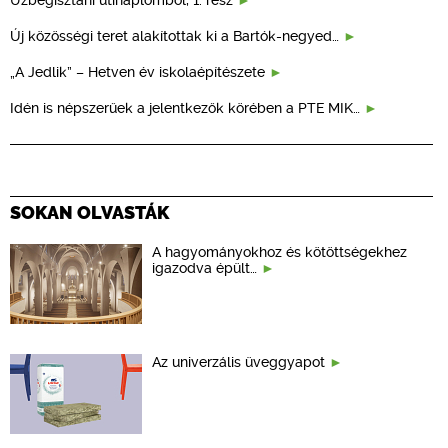
Üzbegisztáni útinaplómból, 1. rész
Új közösségi teret alakítottak ki a Bartók-negyed…
„A Jedlik” – Hetven év iskolaépítészete
Idén is népszerűek a jelentkezők körében a PTE MIK…
SOKAN OLVASTÁK
A hagyományokhoz és kötöttségekhez
igazodva épült…
Az univerzális üveggyapot