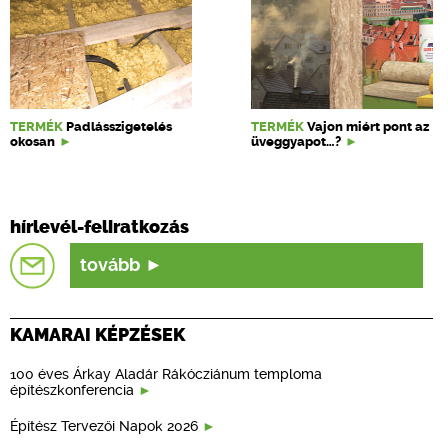
TERMÉK
Padlásszigetelés
TERMÉK
Vajon miért pont az
okosan
üveggyapot…?
hírlevél-feliratkozás
tovább
KAMARAI KÉPZÉSEK
100 éves Árkay Aladár Rákócziánum temploma
építészkonferencia
Építész Tervezői Napok 2026