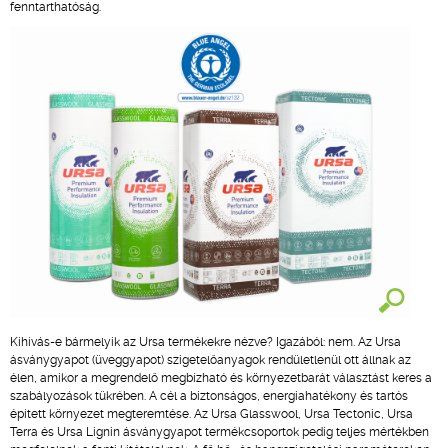
fenntarthatóság.
Kihívás-e bármelyik az Ursa termékekre nézve? Igazából: nem. Az Ursa
ásványgyapot (üveggyapot) szigetelőanyagok rendületlenül ott állnak az
élen, amikor a megrendelő megbízható és környezetbarát választást keres a
szabályozások tükrében. A cél a biztonságos, energiahatékony és tartós
épített környezet megteremtése. Az Ursa Glasswool, Ursa Tectonic, Ursa
Terra és Ursa Lignin ásványgyapot termékcsoportok pedig teljes mértékben