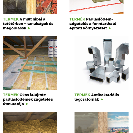
TERMÉK
A múlt hibái a
TERMÉK
Padlásfödém-
tetőtérben – tanulságok és
szigetelés a fenntartható
megoldások
épített környezetért
TERMÉK
Okos felújítás:
TERMÉK
Antibakteriális
padlásfödémek szigetelési
légcsatornák
útmutatója