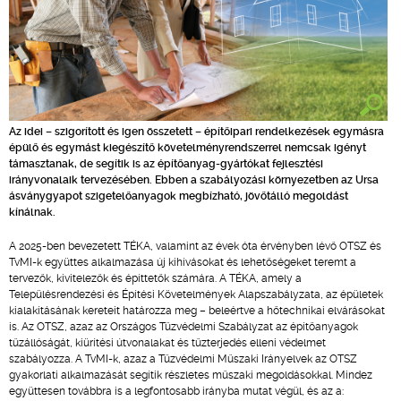
Az idei – szigorított és igen összetett – építőipari rendelkezések egymásra
épülő és egymást kiegészítő követelményrendszerrel nemcsak igényt
támasztanak, de segítik is az építőanyag-gyártókat fejlesztési
irányvonalaik tervezésében. Ebben a szabályozási környezetben az Ursa
ásványgyapot szigetelőanyagok megbízható, jövőtálló megoldást
kínálnak.
A 2025-ben bevezetett TÉKA, valamint az évek óta érvényben lévő OTSZ és
TvMI-k együttes alkalmazása új kihívásokat és lehetőségeket teremt a
tervezők, kivitelezők és építtetők számára. A TÉKA, amely a
Településrendezési és Építési Követelmények Alapszabályzata, az épületek
kialakításának kereteit határozza meg – beleértve a hőtechnikai elvárásokat
is. Az OTSZ, azaz az Országos Tűzvédelmi Szabályzat az építőanyagok
tűzállóságát, kiürítési útvonalakat és tűzterjedés elleni védelmet
szabályozza. A TvMI-k, azaz a Tűzvédelmi Műszaki Irányelvek az OTSZ
gyakorlati alkalmazását segítik részletes műszaki megoldásokkal. Mindez
együttesen továbbra is a legfontosabb irányba mutat végül, és az a: