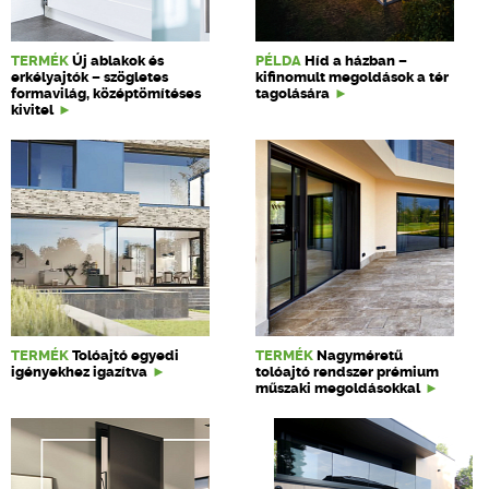
TERMÉK
Új ablakok és
PÉLDA
Híd a házban –
erkélyajtók – szögletes
kifinomult megoldások a tér
formavilág, középtömítéses
tagolására
kivitel
TERMÉK
Tolóajtó egyedi
TERMÉK
Nagyméretű
igényekhez igazítva
tolóajtó rendszer prémium
műszaki megoldásokkal