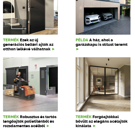
TERMÉK
Ezek az új
PÉLDA
A ház, ahol a
generációs beltéri ajtók az
garázskapu is stílust teremt
otthon lelkévé válhatnak
TERMÉK
Robusztus és tartós
TERMÉK
Forgóajtókkal
lengőajtók polietilénből és
bővült az elegáns acélajtók
rozsdamentes acélból
kínálata