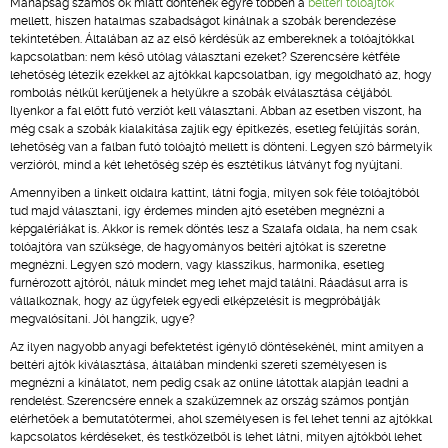
Manapság számos ok miatt döntenek egyre többen a
beltéri tolóajtók
mellett, hiszen hatalmas szabadságot kínálnak a szobák berendezése
tekintetében. Általában az az első kérdésük az embereknek a tolóajtókkal
kapcsolatban: nem késő utólag választani ezeket? Szerencsére kétféle
lehetőség létezik ezekkel az ajtókkal kapcsolatban, így megoldható az, hogy
rombolás nélkül kerüljenek a helyükre a szobák elválasztása céljából.
Ilyenkor a fal előtt futó verziót kell választani. Abban az esetben viszont, ha
még csak a szobák kialakítása zajlik egy építkezés, esetleg felújítás során,
lehetőség van a falban futó tolóajtó mellett is dönteni. Legyen szó bármelyik
verzióról, mind a két lehetőség szép és esztétikus látványt fog nyújtani.
Amennyiben a linkelt oldalra kattint, látni fogja, milyen sok féle tolóajtóból
tud majd választani, így érdemes minden ajtó esetében megnézni a
képgalériákat is. Akkor is remek döntés lesz a Szalafa oldala, ha nem csak
tolóajtóra van szüksége, de hagyományos beltéri ajtókat is szeretne
megnézni. Legyen szó modern, vagy klasszikus, harmonika, esetleg
furnérozott ajtóról, náluk mindet meg lehet majd találni. Ráadásul arra is
vállalkoznak, hogy az ügyfelek egyedi elképzelésit is megpróbálják
megvalósítani. Jól hangzik, ugye?
Az ilyen nagyobb anyagi befektetést igénylő döntésekénél, mint amilyen a
beltéri ajtók kiválasztása, általában mindenki szereti személyesen is
megnézni a kínálatot, nem pedig csak az online látottak alapján leadni a
rendelést. Szerencsére ennek a szaküzemnek az ország számos pontján
elérhetőek a bemutatótermei, ahol személyesen is fel lehet tenni az ajtókkal
kapcsolatos kérdéseket, és testközelből is lehet látni, milyen ajtókból lehet