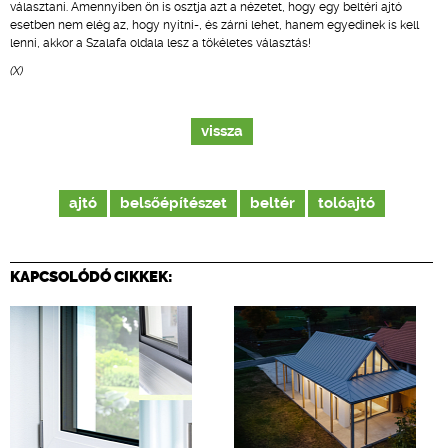
választani. Amennyiben ön is osztja azt a nézetet, hogy egy beltéri ajtó
esetben nem elég az, hogy nyitni-, és zárni lehet, hanem egyedinek is kell
lenni, akkor a Szalafa oldala lesz a tökéletes választás!
(X)
vissza
ajtó
belsőépítészet
beltér
tolóajtó
KAPCSOLÓDÓ CIKKEK: