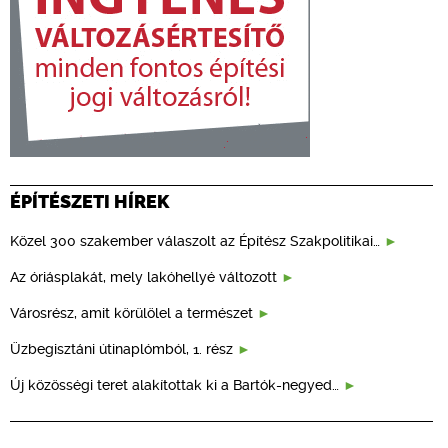
ÉPÍTÉSZETI HÍREK
Közel 300 szakember válaszolt az Építész Szakpolitikai…
Az óriásplakát, mely lakóhellyé változott
Városrész, amit körülölel a természet
Üzbegisztáni útinaplómból, 1. rész
Új közösségi teret alakítottak ki a Bartók-negyed…