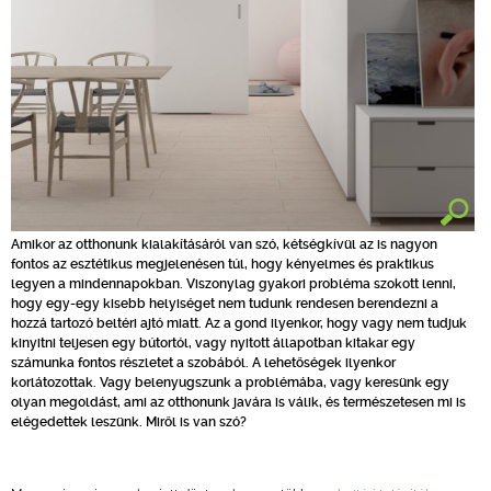
Amikor az otthonunk kialakításáról van szó, kétségkívül az is nagyon
fontos az esztétikus megjelenésen túl, hogy kényelmes és praktikus
legyen a mindennapokban. Viszonylag gyakori probléma szokott lenni,
hogy egy-egy kisebb helyiséget nem tudunk rendesen berendezni a
hozzá tartozó beltéri ajtó miatt. Az a gond ilyenkor, hogy vagy nem tudjuk
kinyitni teljesen egy bútortól, vagy nyitott állapotban kitakar egy
számunka fontos részletet a szobából. A lehetőségek ilyenkor
korlátozottak. Vagy belenyugszunk a problémába, vagy keresünk egy
olyan megoldást, ami az otthonunk javára is válik, és természetesen mi is
elégedettek leszünk. Miről is van szó?