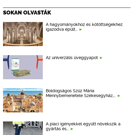
SOKAN OLVASTÁK
A hagyományokhoz és kötöttségekhez
igazodva épült…
Az univerzális üveggyapot
Boldogságos Szűz Mária
Mennybemenetele Székesegyház,…
A piaci igényekkel együtt növekszik a
gyártás és…