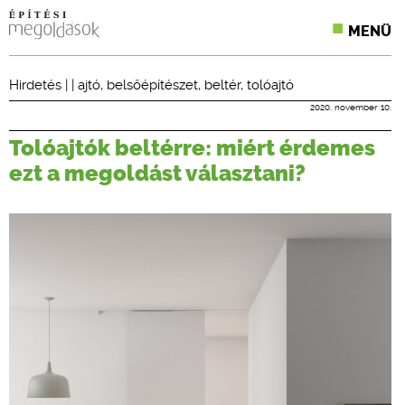
MENÜ
KONFERENCIÁK
Hirdetés
| |
ajtó
,
belsőépítészet
,
beltér
,
tolóajtó
SZAKLAPOK
2020. november 10.
Tolóajtók beltérre: miért érdemes
CPR TERMÉKKIÍRÁS
ezt a megoldást választani?
ÉPÍTÉSI JOG
ONLINE KÉPZÉSEK
TERVEZÉSI SEGÉDLETEK