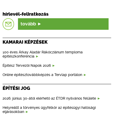
hírlevél-feliratkozás
tovább
KAMARAI KÉPZÉSEK
100 éves Árkay Aladár Rákócziánum temploma
építészkonferencia
Építész Tervezői Napok 2026
Online építésztovábbképzés a Tervlap portálon
ÉPÍTÉSI JOG
2026. június 30-ától elérhető az ÉTDR nyilvános felülete
Helyreállt a törvényes ügyfélkör az építésügyi hatósági
eljárásokban