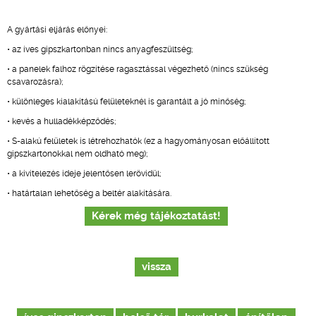
A gyártási eljárás előnyei:
• az íves gipszkartonban nincs anyagfeszültség;
• a panelek falhoz rögzítése ragasztással végezhető (nincs szükség
csavarozásra);
• különleges kialakítású felületeknél is garantált a jó minőség;
• kevés a hulladékképződés;
• S-alakú felületek is létrehozhatók (ez a hagyományosan előállított
gipszkartonokkal nem oldható meg);
• a kivitelezés ideje jelentősen lerövidül;
• határtalan lehetőség a beltér alakítására.
Kérek még tájékoztatást!
vissza