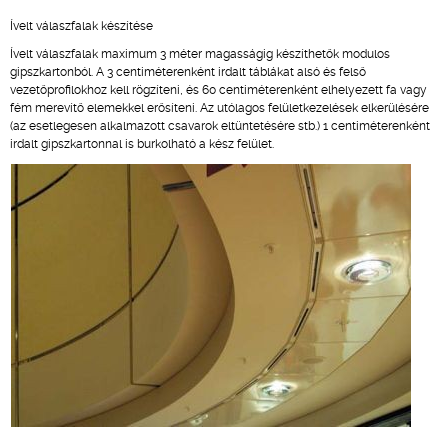
Ívelt válaszfalak készítése
Ívelt válaszfalak maximum 3 méter magasságig készíthetők modulos
gipszkartonból. A 3 centiméterenként irdalt táblákat alsó és felső
vezetőprofilokhoz kell rögzíteni, és 60 centiméterenként elhelyezett fa vagy
fém merevítő elemekkel erősíteni. Az utólagos felületkezelések elkerülésére
(az esetlegesen alkalmazott csavarok eltüntetésére stb.) 1 centiméterenként
irdalt gipszkartonnal is burkolható a kész felület.