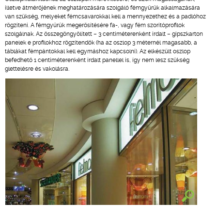
illetve átmérőjének meghatározására szolgáló fémgyűrűk alkalmazására
van szükség, melyeket fémcsavarokkal kell a mennyezethez és a padlóhoz
rögzíteni. A fémgyűrűk megerősítésére fa-, vagy fém szorítóprofilok
szolgálnak. Az összegöngyölített – 3 centiméterenként irdalt – gipszkarton
panelek e profilokhoz rögzítendők (ha az oszlop 3 méternél magasabb, a
táblákat fémpántokkal kell egymáshoz kapcsolni). Az elkészült oszlop
befedhető 1 centiméterenként irdalt panellel is, így nem lesz szükség
glettelésre és vakolásra.