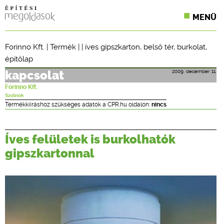
MENÜ
KONFERENCIÁK
Forinno Kft.
|
Termék
| |
íves gipszkarton
,
belső tér
,
burkolat
,
építőlap
SZAKLAPOK
2009. december 11.
kapcsolat
CPR TERMÉKKIÍRÁS
Forinno Kft.
Szolnok
ÉPÍTÉSI JOG
Termékkiíráshoz szükséges adatok a CPR.hu oldalon:
nincs
ONLINE KÉPZÉSEK
Íves felületek is burkolhatók
TERVEZÉSI SEGÉDLETEK
gipszkartonnal