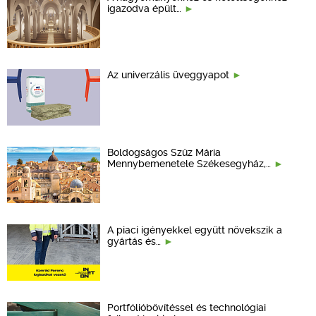
igazodva épült…
Az univerzális üveggyapot
Boldogságos Szűz Mária
Mennybemenetele Székesegyház,…
A piaci igényekkel együtt növekszik a
gyártás és…
Portfólióbővítéssel és technológiai