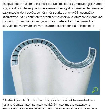
és egyszerűen alakíthatók ki hajlított, íves felületek. (A modulos gipszkartont
a gyártáskor 1, illetve 3 centiméterenként bevágják a panelben lévő erősített
papírrétegig, de a bevágásoktól a kész burkolat nem válik gyengébb
szerkezetté.) Az 1 centiméterenkénti bemarásokkal ellátott panelelemekből
minimum 120 mm-es átmérőjű, a 3 centiméterenkénti bemarásokkal
készülőkből minimum 320 mm-es átmérőjű hengerfelület képezhető.
A boltívek, íves felületek, válaszfali görbületek kialakítására alkalmas
hajlítható gipszkarton panelekkel akár 6 méter magas oszlopok is