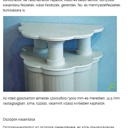
burkolhatók, de használhatók hajlatok, külső és belső sarkok, bonyolult
kialakítású felületek, kiálló falrészek, gerendák, fal- és mennyezetfelületek
burkolására is.
Az irdalt gipszkarton lemezek 1200x2600/3000 mm-es méretben, 12,5 mm
vastagságban, sima, tűzálló, valamint vízálló kivitelben kaphatók.
Oszlopok kialakítása
Oszlopkialakításhoz az oszlopok merevítésére, és azok magasságának,