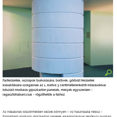
Falfelületek, oszlopok burkolására, boltívek, görbült felületek
kialakítására szolgálnak az 1, illetve 3 centiméterenkénti irdalásokkal
készülő modulos gipszkarton panelek, melyek egyszerűen –
ragasztóhabarccsal – rögzíthetők a falhoz.
Az irdalásnak köszönhetően kézzel könnyen – víz használata nélkül –
formálható modulos gipszkarton panelek alkalmazásával rendkívül gyorsan