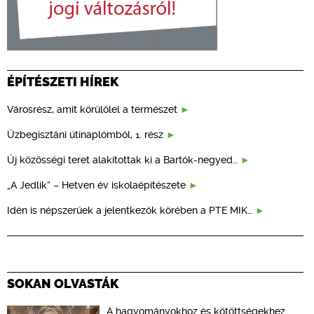
ÉPÍTÉSZETI HÍREK
Városrész, amit körülölel a természet
Üzbegisztáni útinaplómból, 1. rész
Új közösségi teret alakítottak ki a Bartók-negyed…
„A Jedlik” – Hetven év iskolaépítészete
Idén is népszerűek a jelentkezők körében a PTE MIK…
SOKAN OLVASTÁK
A hagyományokhoz és kötöttségekhez