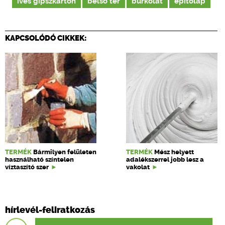
íves gipszkarton
belső tér
burkolat
építőlap
KAPCSOLÓDÓ CIKKEK:
TERMÉK
Bármilyen felületen
TERMÉK
Mész helyett
használható színtelen
adalékszerrel jobb lesz a
víztaszító szer
vakolat
hírlevél-feliratkozás