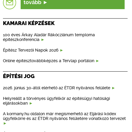
tovább
KAMARAI KÉPZÉSEK
100 éves Árkay Aladár Rákócziánum temploma
építészkonferencia
Építész Tervezői Napok 2026
Online építésztovábbképzés a Tervlap portálon
ÉPÍTÉSI JOG
2026. június 30-ától elérhető az ÉTDR nyilvános felülete
Helyreállt a törvényes ügyfélkör az építésügyi hatósági
eljárásokban
A kormany.hu oldalon már megismerhető az Eljárási kódex
ügyfélkörre és az ÉTDR nyilvános felületére vonatkozó tervezet