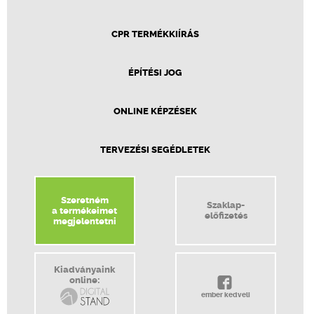
CPR TERMÉKKIÍRÁS
ÉPÍTÉSI JOG
ONLINE KÉPZÉSEK
TERVEZÉSI SEGÉDLETEK
Szeretném
Szaklap-
a termékeimet
előfizetés
megjelentetni
Kiadványaink
online:
ember kedveli