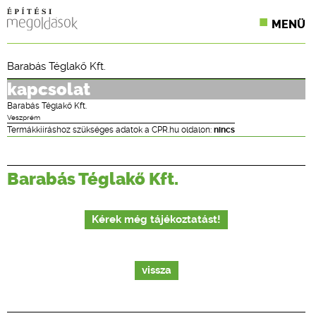
MENÜ
KONFERENCIÁK
Barabás Téglakő Kft.
SZAKLAPOK
kapcsolat
Barabás Téglakő Kft.
CPR TERMÉKKIÍRÁS
Veszprém
Termákkiíráshoz szükséges adatok a CPR.hu oldalon:
nincs
ÉPÍTÉSI JOG
Barabás Téglakő Kft.
ONLINE KÉPZÉSEK
TERVEZÉSI SEGÉDLETEK
Kérek még tájékoztatást!
vissza