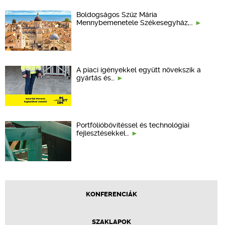
Boldogságos Szűz Mária
Mennybemenetele Székesegyház,…
A piaci igényekkel együtt növekszik a
gyártás és…
Portfólióbővítéssel és technológiai
fejlesztésekkel…
KONFERENCIÁK
SZAKLAPOK