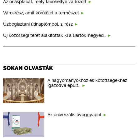
Az óriásplakát, mely lakóhellyé változott
Városrész, amit körülölel a természet
Üzbegisztáni útinaplómból, 1. rész
Új közösségi teret alakítottak ki a Bartók-negyed…
SOKAN OLVASTÁK
A hagyományokhoz és kötöttségekhez
igazodva épült…
Az univerzális üveggyapot