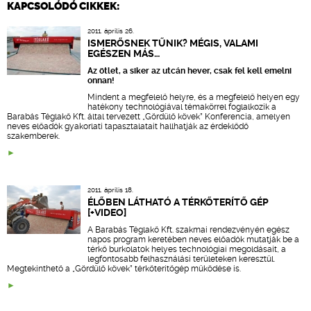
KAPCSOLÓDÓ CIKKEK:
2011. április 26.
ISMERŐSNEK TŰNIK? MÉGIS, VALAMI
EGÉSZEN MÁS…
Az ötlet, a siker az utcán hever, csak fel kell emelni
onnan!
Mindent a megfelelő helyre, és a megfelelő helyen egy
hatékony technológiával témakörrel foglalkozik a
Barabás Téglakő Kft. által tervezett „Gördülő kövek” Konferencia, amelyen
neves előadók gyakorlati tapasztalatait hallhatják az érdeklődő
szakemberek.
2011. április 18.
ÉLŐBEN LÁTHATÓ A TÉRKŐTERÍTŐ GÉP
[+VIDEO]
A Barabás Téglakő Kft. szakmai rendezvényén egész
napos program keretében neves előadók mutatják be a
térkő burkolatok helyes technológiai megoldásait, a
legfontosabb felhasználási területeken keresztül.
Megtekinthető a „Gördülő kövek” térkőterítőgép működése is.