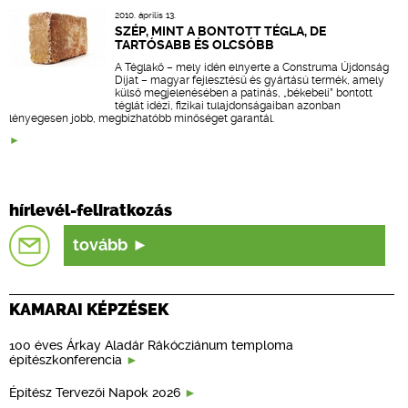
2010. április 13.
SZÉP, MINT A BONTOTT TÉGLA, DE
TARTÓSABB ÉS OLCSÓBB
A Téglakő – mely idén elnyerte a Construma Újdonság
Díjat – magyar fejlesztésű és gyártású termék, amely
külső megjelenésében a patinás, „békebeli” bontott
téglát idézi, fizikai tulajdonságaiban azonban
lényegesen jobb, megbízhatóbb minőséget garantál.
hírlevél-feliratkozás
tovább
KAMARAI KÉPZÉSEK
100 éves Árkay Aladár Rákócziánum temploma
építészkonferencia
Építész Tervezői Napok 2026