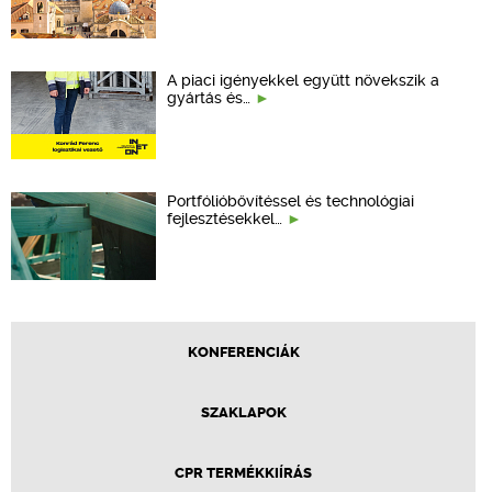
A piaci igényekkel együtt növekszik a
gyártás és…
Portfólióbővítéssel és technológiai
fejlesztésekkel…
KONFERENCIÁK
SZAKLAPOK
CPR TERMÉKKIÍRÁS