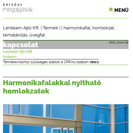
MENÜ
KONFERENCIÁK
Lenteam-Ajtó Kft.
|
Termék
| |
harmonikafal
,
homlokzat
,
térhatárolás
,
üvegfal
SZAKLAPOK
2010. július 05.
kapcsolat
CPR TERMÉKKIÍRÁS
Lenteam-Ajtó Kft.
Budapest
ÉPÍTÉSI JOG
Termékkiíráshoz szükséges adatok a CPR.hu oldalon:
nincs
ONLINE KÉPZÉSEK
Harmonikafalakkal nyitható
TERVEZÉSI SEGÉDLETEK
homlokzatok