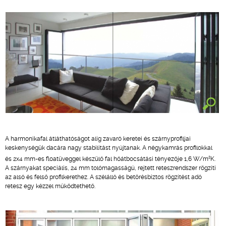
A harmonikafal átláthatóságot alig zavaró keretei és szárnyprofiljai
keskenységük dacára nagy stabilitást nyújtanak. A négykamrás profilokkal
2
és 2x4 mm-es floatüveggel készülő fal hőátbocsátási tényezője 1,6 W/m
K.
A szárnyakat speciális, 24 mm tolómagasságú, rejtett reteszrendszer rögzíti
az alsó és felső profilkerethez. A szélálló és betörésbiztos rögzítést adó
retesz egy kézzel működtethető.