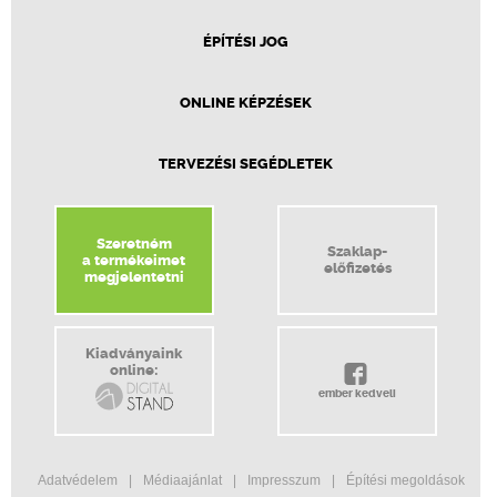
ÉPÍTÉSI JOG
ONLINE KÉPZÉSEK
TERVEZÉSI SEGÉDLETEK
Szeretném
Szaklap-
a termékeimet
előfizetés
megjelentetni
Kiadványaink
online:
ember kedveli
Adatvédelem
Médiaajánlat
Impresszum
Építési megoldások