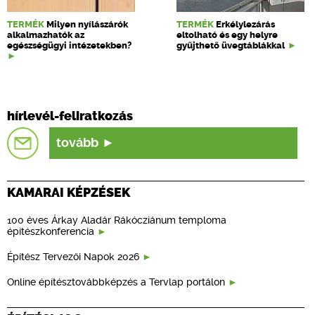
TERMÉK
Milyen nyílászárók
TERMÉK
Erkélylezárás
alkalmazhatók az
eltolható és egy helyre
egészségügyi intézetekben?
gyűjthető üvegtáblákkal
hírlevél-feliratkozás
tovább
KAMARAI KÉPZÉSEK
100 éves Árkay Aladár Rákócziánum temploma
építészkonferencia
Építész Tervezői Napok 2026
Online építésztovábbképzés a Tervlap portálon