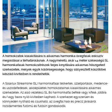
A homlokzatok kialakítására is alkalmas harmonika üvegfalak exkluzív
megoldásai a térhatárolásnak. A nagyméretű, akár 14 méter szélességű SL
harmonikafalak homlokzatrészek teljes kinyitására alkalmas hőszigetelt
szerkezetek, melyek egyik különlegessége, hogy süllyesztett küszöbbel
készülő kivitelben is rendelhetők.
A Solarlux Streamline (SL) harmonikafalai télikertek, üzletportálok, medence-
és uszodafedések, lakóépületek homlokzatainak kialakítására alkalmas
szerkezetek. Az alsó vezetésű SL 80 harmonikafal befelé vagy kifelé, jobbra
és/vagy balra nyíló kivitelben kapható. A szerkezet egyszerűen és
könnyedén nyitható és csukható, az üvegfal halk és precíz járásáról
rozsdamentes futómű és futósín gondoskodik.