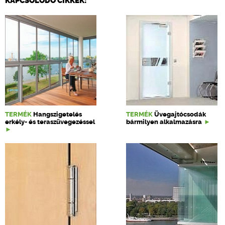
KAPCSOLÓDÓ CIKKEK:
TERMÉK
Hangszigetelés
TERMÉK
Üvegajtócsodák
erkély- és teraszüvegezéssel
bármilyen alkalmazásra