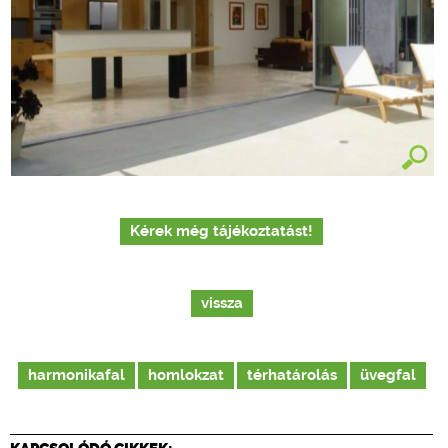
Kérek még tájékoztatást!
vissza
harmonikafal
homlokzat
térhatárolás
üvegfal