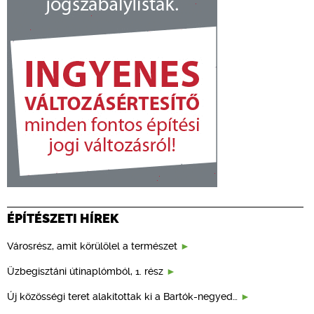
ÉPÍTÉSZETI HÍREK
Városrész, amit körülölel a természet
Üzbegisztáni útinaplómból, 1. rész
Új közösségi teret alakítottak ki a Bartók-negyed…