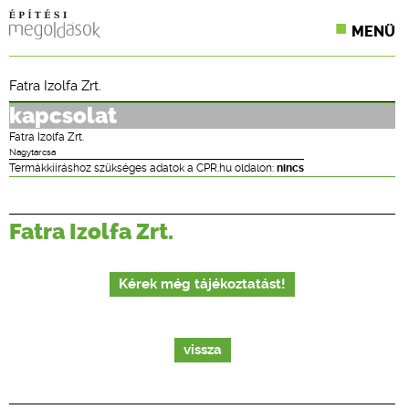
MENÜ
KONFERENCIÁK
Fatra Izolfa Zrt.
SZAKLAPOK
kapcsolat
Fatra Izolfa Zrt.
CPR TERMÉKKIÍRÁS
Nagytarcsa
Termákkiíráshoz szükséges adatok a CPR.hu oldalon:
nincs
ÉPÍTÉSI JOG
Fatra Izolfa Zrt.
ONLINE KÉPZÉSEK
TERVEZÉSI SEGÉDLETEK
Kérek még tájékoztatást!
vissza