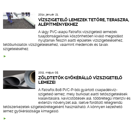
2014. január 21.
VÍZSZIGETELŐ LEMEZEK TETŐRE, TERASZRA,
ALÉPÍTMÉNYEKHEZ
A lágy PVC-alapú Fatrafol vízszigetelő lemezek
tulajdonságaiknak köszönhetően kiváló megoldást
nyújtanak felszín alatti épületek vízszigeteléséhez,
tetőburkolatok vízszigeteléséhez, valamint medencék és tavak
szigeteléséhez.
2011. május 05.
ZÖLDTETŐK GYÖKÉRÁLLÓ VÍZSZIGETELŐ
LEMEZEI
A Fatrafol 808 PVC-P-ből gyártott csapadékvíz-
szigetelő lemez, mely burkolat alatti tetőszigetelések
kialakítására, kavicstöltések alá, többrétegű intenzív és
extenzív növényzet alá, illetve fordított rétegrendű
tetőszerkezetek szigetelőrétegeként használható. A könnyen kezelhető
lemez gyökérállósága kimagasló.