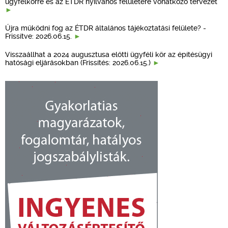
ügyfélkörre és az ÉTDR nyilvános felületére vonatkozó tervezet
Újra működni fog az ÉTDR általános tájékoztatási felülete? -
Frissítve: 2026.06.15.
Visszaállhat a 2024 augusztusa előtti ügyféli kör az építésügyi
hatósági eljárásokban (Frissítés: 2026.06.15.)