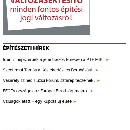
ÉPÍTÉSZETI HÍREK
Idén is népszerűek a jelentkezők körében a PTE MIK…
Szentirmai Tamás a Közlekedési és Beruházási…
Vasarely színes illúziói korunk sztárépítészeinek…
EECFA országok az Európai Bizottság makro…
Csillagok alatt – egy kupola új élete