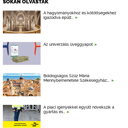
SOKAN OLVASTÁK
A hagyományokhoz és kötöttségekhez
igazodva épült…
Az univerzális üveggyapot
Boldogságos Szűz Mária
Mennybemenetele Székesegyház,…
A piaci igényekkel együtt növekszik a
gyártás és…