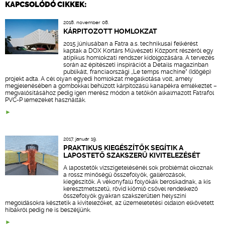
KAPCSOLÓDÓ CIKKEK:
2018. november 08.
KÁRPITOZOTT HOMLOKZAT
2015 júniusában a Fatra a.s. technikusai felkérést
kaptak a DOX Kortárs Művészeti Központ részéről egy
atipikus homlokzati rendszer kidolgozására. A tervezés
során az építészeti inspirációt a Details magazinban
publikált, franciaországi „Le temps machine” (Időgép)
projekt adta. A cél olyan egyedi homlokzat megalkotása volt, amely
megjelenésében a gombokkal behúzott kárpitozású kanapékra emlékeztet –
megvalósításához pedig igen merész módon a tetőkön alkalmazott Fatrafol
PVC-P lemezeket használták.
2017. január 19.
PRAKTIKUS KIEGÉSZÍTŐK SEGÍTIK A
LAPOSTETŐ SZAKSZERŰ KIVITELEZÉSÉT
A lapostetők vízszigetelésénél sok problémát okoznak
a rossz minőségű összefolyók, gallérozások,
kiegészítők. A vékonyfalú folyókák beroskadnak, a kis
keresztmetszetű, rövid kiömlő csővel rendelkező
összefolyók gyakran szakszerűtlen helyszíni
megoldásokra késztetik a kivitelezőket, az üzemeletetési oldalon elkövetett
hibákról pedig ne is beszéljünk.