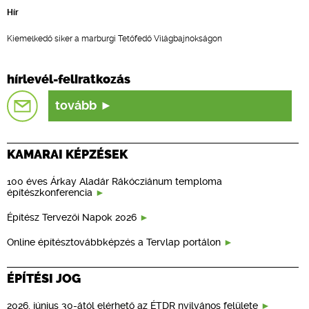
Hír
Kiemelkedő siker a marburgi Tetőfedő Világbajnokságon
hírlevél-feliratkozás
tovább
KAMARAI KÉPZÉSEK
100 éves Árkay Aladár Rákócziánum temploma
építészkonferencia
Építész Tervezői Napok 2026
Online építésztovábbképzés a Tervlap portálon
ÉPÍTÉSI JOG
2026. június 30-ától elérhető az ÉTDR nyilvános felülete