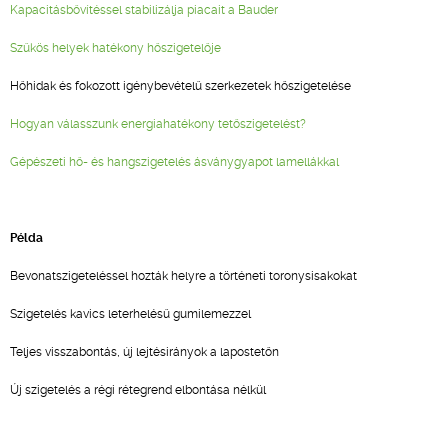
Kapacitásbővítéssel stabilizálja piacait a Bauder
Szűkös helyek hatékony hőszigetelője
Hőhidak és fokozott igénybevételű szerkezetek hőszigetelése
Hogyan válasszunk energiahatékony tetőszigetelést?
Gépészeti hő- és hangszigetelés ásványgyapot lamellákkal
Példa
Bevonatszigeteléssel hozták helyre a történeti toronysisakokat
Szigetelés kavics leterhelésű gumilemezzel
Teljes visszabontás, új lejtésirányok a lapostetőn
Új szigetelés a régi rétegrend elbontása nélkül