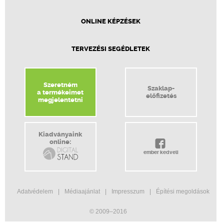
ONLINE KÉPZÉSEK
TERVEZÉSI SEGÉDLETEK
Szeretném
Szaklap-
a termékeimet
előfizetés
megjelentetni
Kiadványaink
online:
ember kedveli
Adatvédelem
Médiaajánlat
Impresszum
Építési megoldások
© 2009–2016