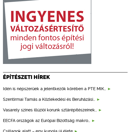
ÉPÍTÉSZETI HÍREK
Idén is népszerűek a jelentkezők körében a PTE MIK…
Szentirmai Tamás a Közlekedési és Beruházási…
Vasarely színes illúziói korunk sztárépítészeinek…
EECFA országok az Európai Bizottság makro…
Csillagok alatt – egy kupola új élete