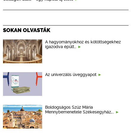
SOKAN OLVASTÁK
A hagyományokhoz és kötöttségekhez
igazodva épült…
Az univerzális üveggyapot
Boldogságos Szűz Mária
Mennybemenetele Székesegyház,…