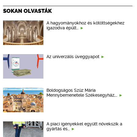
SOKAN OLVASTÁK
A hagyományokhoz és kötöttségekhez
igazodva épült…
Az univerzális üveggyapot
Boldogságos Szűz Mária
Mennybemenetele Székesegyház,…
A piaci igényekkel együtt növekszik a
gyártás és…