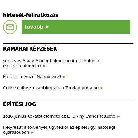
hírlevél-feliratkozás
tovább
KAMARAI KÉPZÉSEK
100 éves Árkay Aladár Rákócziánum temploma
építészkonferencia
Építész Tervezői Napok 2026
Online építésztovábbképzés a Tervlap portálon
ÉPÍTÉSI JOG
2026. június 30-ától elérhető az ÉTDR nyilvános felülete
Helyreállt a törvényes ügyfélkör az építésügyi hatósági
eljárásokban