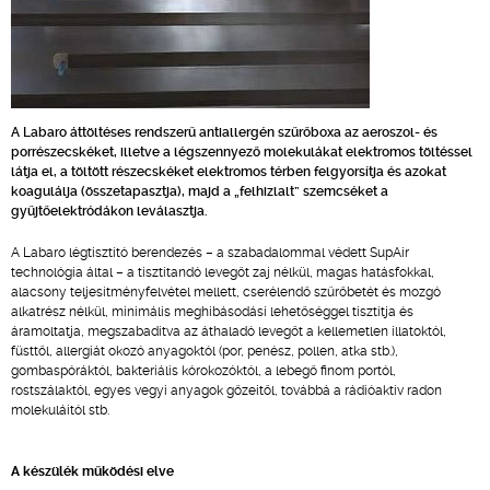
A Labaro áttöltéses rendszerű antiallergén szűrőboxa az aeroszol- és
porrészecskéket, illetve a légszennyező molekulákat elektromos töltéssel
látja el, a töltött részecskéket elektromos térben felgyorsítja és azokat
koagulálja (összetapasztja), majd a „felhizlalt” szemcséket a
gyűjtőelektródákon leválasztja.
A Labaro légtisztító berendezés – a szabadalommal védett SupAir
technológia által – a tisztítandó levegőt zaj nélkül, magas hatásfokkal,
alacsony teljesítményfelvétel mellett, cserélendő szűrőbetét és mozgó
alkatrész nélkül, minimális meghibásodási lehetőséggel tisztítja és
áramoltatja, megszabadítva az áthaladó levegőt a kellemetlen illatoktól,
füsttől, allergiát okozó anyagoktól (por, penész, pollen, atka stb.),
gombaspóráktól, bakteriális kórokozóktól, a lebegő finom portól,
rostszálaktól, egyes vegyi anyagok gőzeitől, továbbá a rádióaktív radon
molekuláitól stb.
A készülék működési elve