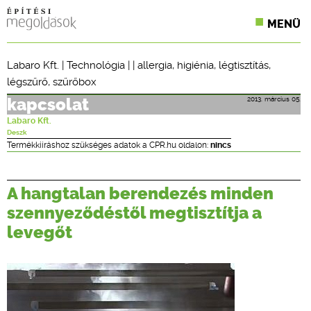
MENÜ
KONFERENCIÁK
Labaro Kft.
|
Technológia
| |
allergia
,
higiénia
,
légtisztítás
,
légszűrő
,
szűrőbox
SZAKLAPOK
2013. március 05.
kapcsolat
CPR TERMÉKKIÍRÁS
Labaro Kft.
Deszk
ÉPÍTÉSI JOG
Termékkiíráshoz szükséges adatok a CPR.hu oldalon:
nincs
ONLINE KÉPZÉSEK
A hangtalan berendezés minden
TERVEZÉSI SEGÉDLETEK
szennyeződéstől megtisztítja a
levegőt