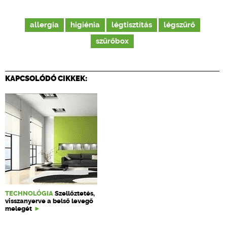
allergia
higiénia
légtisztítás
légszűrő
szűrőbox
KAPCSOLÓDÓ CIKKEK:
TECHNOLÓGIA
Szellőztetés,
visszanyerve a belső levegő
melegét