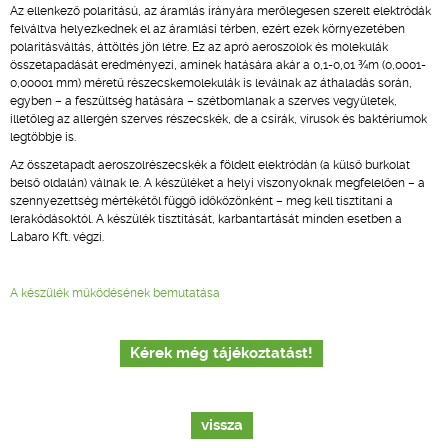
Az ellenkező polaritású, az áramlás irányára merőlegesen szerelt elektródák
felváltva helyezkednek el az áramlási térben, ezért ezek környezetében
polaritásváltás, áttöltés jön létre. Ez az apró aeroszolok és molekulák
összetapadását eredményezi, aminek hatására akár a 0,1-0,01 ¾m (0,0001-
0,00001 mm) méretű részecskemolekulák is leválnak az áthaladás során,
egyben – a feszültség hatására – szétbomlanak a szerves vegyületek,
illetőleg az allergén szerves részecskék, de a csírák, vírusok és baktériumok
legtöbbje is.
Az összetapadt aeroszolrészecskék a földelt elektródán (a külső burkolat
belső oldalán) válnak le. A készüléket a helyi viszonyoknak megfelelően – a
szennyezettség mértékétől függő időközönként – meg kell tisztítani a
lerakódásoktól. A készülék tisztítását, karbantartását minden esetben a
Labaro Kft. végzi.
A készülék működésének bemutatása
Kérek még tájékoztatást!
vissza