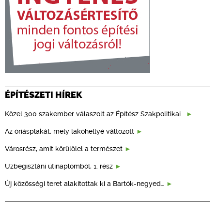
ÉPÍTÉSZETI HÍREK
Közel 300 szakember válaszolt az Építész Szakpolitikai…
Az óriásplakát, mely lakóhellyé változott
Városrész, amit körülölel a természet
Üzbegisztáni útinaplómból, 1. rész
Új közösségi teret alakítottak ki a Bartók-negyed…