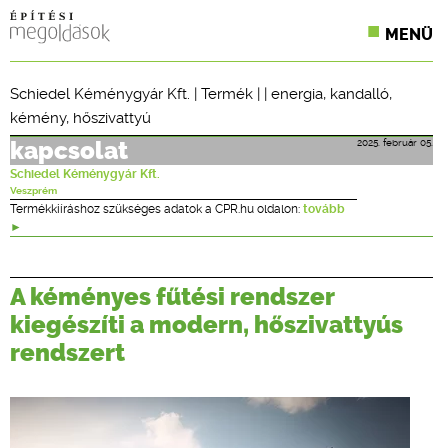
MENÜ
KONFERENCIÁK
Schiedel Kéménygyár Kft.
|
Termék
| |
energia
,
kandalló
,
kémény
,
hőszivattyú
SZAKLAPOK
2025. február 05.
kapcsolat
CPR TERMÉKKIÍRÁS
Schiedel Kéménygyár Kft.
Veszprém
ÉPÍTÉSI JOG
Termékkiíráshoz szükséges adatok a CPR.hu oldalon:
tovább
ONLINE KÉPZÉSEK
A kéményes fűtési rendszer
TERVEZÉSI SEGÉDLETEK
kiegészíti a modern, hőszivattyús
rendszert