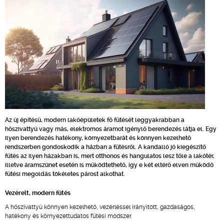
Az új építésű, modern lakóépületek fő fűtését leggyakrabban a
hőszivattyú vagy más, elektromos áramot igénylő berendezés látja el. Egy
ilyen berendezés hatékony, környezetbarát és könnyen kezelhető
rendszerben gondoskodik a házban a fűtésről. A kandalló jó kiegészítő
fűtés az ilyen házakban is, mert otthonos és hangulatos lesz tőle a lakótér,
illetve áramszünet esetén is működtethető, így e két eltérő elven működő
fűtési megoldás tökéletes párost alkothat.
Vezérelt, modern fűtés
A hőszivattyú könnyen kezelhető, vezérléssel irányított, gazdaságos,
hatékony és környezettudatos fűtési módszer.