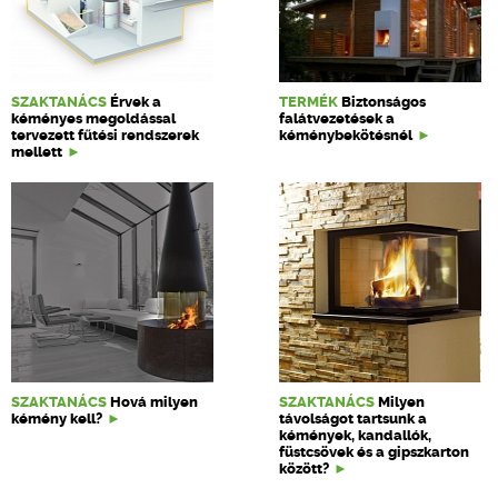
SZAKTANÁCS
Érvek a
TERMÉK
Biztonságos
kéményes megoldással
falátvezetések a
tervezett fűtési rendszerek
kéménybekötésnél
mellett
SZAKTANÁCS
Hová milyen
SZAKTANÁCS
Milyen
kémény kell?
távolságot tartsunk a
kémények, kandallók,
füstcsövek és a gipszkarton
között?