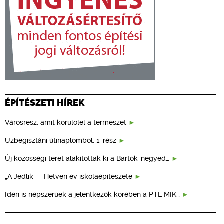
ÉPÍTÉSZETI HÍREK
Városrész, amit körülölel a természet
Üzbegisztáni útinaplómból, 1. rész
Új közösségi teret alakítottak ki a Bartók-negyed…
„A Jedlik” – Hetven év iskolaépítészete
Idén is népszerűek a jelentkezők körében a PTE MIK…