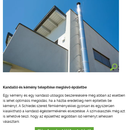
Kandalló és kémény telepítése meglévő épületbe
Egy kémény és egy kandalló utólagos beszerelésére még abban az esetben
is lehet optimális megoldás, ha a házba eredetileg nem építettek be
kéményt. A Schiedel szerelt fémkéményekkel gyorsan és egyszerűen
kialakítható a kandalló égéstermékének elvezetése. A színválaszték még azt
is lehetővé teszi, hogy az épülethez legjobban illő kéményt lehessen
választani.