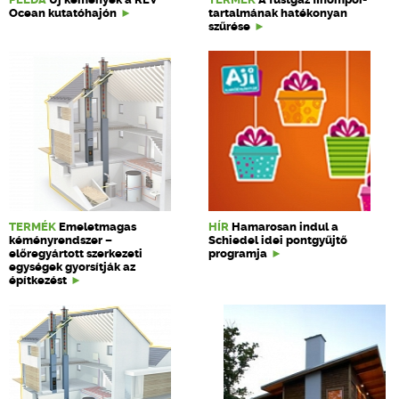
Ocean kutatóhajón
tartalmának hatékonyan
szűrése
TERMÉK
Emeletmagas
HÍR
Hamarosan indul a
kéményrendszer –
Schiedel idei pontgyűjtő
előregyártott szerkezeti
programja
egységek gyorsítják az
építkezést