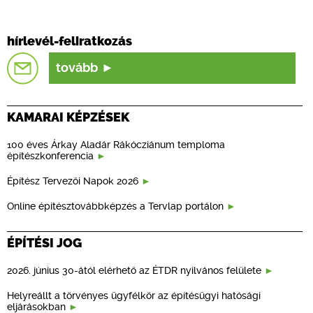
hírlevél-feliratkozás
tovább
KAMARAI KÉPZÉSEK
100 éves Árkay Aladár Rákócziánum temploma
építészkonferencia
Építész Tervezői Napok 2026
Online építésztovábbképzés a Tervlap portálon
ÉPÍTÉSI JOG
2026. június 30-ától elérhető az ÉTDR nyilvános felülete
Helyreállt a törvényes ügyfélkör az építésügyi hatósági
eljárásokban