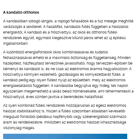
A kandalló otthonos
A kandallóban lobogó lángok, a ropogó fahasábok és a tűz melege meghitté
varázsolják a lakóteret. A hasábfás, kandallós fűtés független a hálózatos
energiáktól. A kandalló és a hőszivattyú, az okos és otthonos fűtési
rendszerek együtt, egymást kiegészítve kitűnő páros lehet az új építésű
ingatlanokban.
A különböző energiaforrások okos kombinálásával és tudatos
felhasználásával érhető el a maximális biztonság és függetlenség. Minden
házépítést, házfelújítást tervezőnek javasolható, hogy tervezzen-építsen be
kéményt és kandallót is, és ne csak az elektromos áramra hagyatkozzon. A
hőszivattyú könnyen kezelhető, gazdaságos és környezetbarát fűtés, a
kandalló pedig egy olyan fűtést nyújt az épületben, mely az elektromos
energiaellátástól független. A kandallóba begyújtva egy hideg, téli napon
egyszerűen megemelhető a lakás belső hőmérséklete, ami tehermentesíti a
hőszivattyút, éves szinten javítva a berendezés hatásfokát.
Az ilyen kombinált fűtési rendszerek hozzájárulnak az egész elektromos
hálózat stabilitásához is, hiszen a fűtési szezonban általában kevesebb
megújuló forrásból (példásul napfényből vagy szélenergiából) származó
áram áll rendelkezésre, miközben az elektromos hálózat kihasználtsága
viszonylag magas.