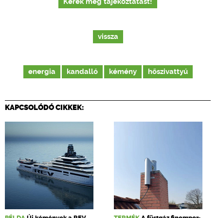
Kérek még tájékoztatást!
vissza
energia
kandalló
kémény
hőszivattyú
KAPCSOLÓDÓ CIKKEK:
PÉLDA
Új kémények a REV
TERMÉK
A füstgáz finompor-