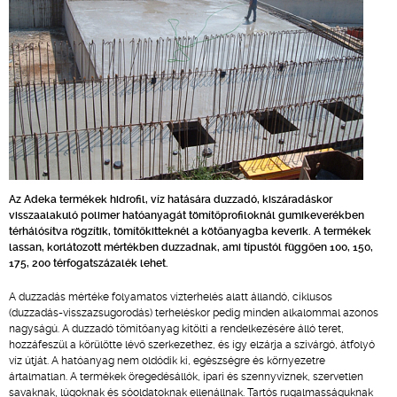
Az Adeka termékek hidrofil, víz hatására duzzadó, kiszáradáskor
visszaalakuló polimer hatóanyagát tömítőprofiloknál gumikeverékben
térhálósítva rögzítik, tömítőkitteknél a kötőanyagba keverik. A termékek
lassan, korlátozott mértékben duzzadnak, ami típustól függően 100, 150,
175, 200 térfogatszázalék lehet.
A duzzadás mértéke folyamatos vízterhelés alatt állandó, ciklusos
(duzzadás-visszazsugorodás) terheléskor pedig minden alkalommal azonos
nagyságú. A duzzadó tömítőanyag kitölti a rendelkezésére álló teret,
hozzáfeszül a körülötte lévő szerkezethez, és így elzárja a szivárgó, átfolyó
víz útját. A hatóanyag nem oldódik ki, egészségre és környezetre
ártalmatlan. A termékek öregedésállók, ipari és szennyvíznek, szervetlen
savaknak, lúgoknak és sóoldatoknak ellenállnak. Tartós rugalmasságuknak