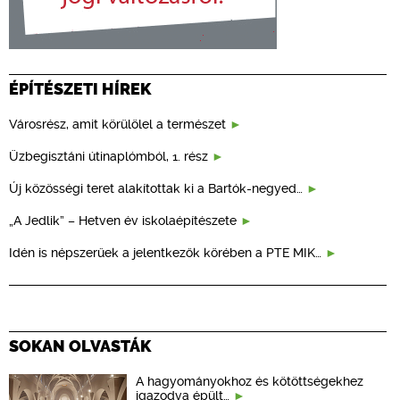
ÉPÍTÉSZETI HÍREK
Városrész, amit körülölel a természet
Üzbegisztáni útinaplómból, 1. rész
Új közösségi teret alakítottak ki a Bartók-negyed…
„A Jedlik” – Hetven év iskolaépítészete
Idén is népszerűek a jelentkezők körében a PTE MIK…
SOKAN OLVASTÁK
A hagyományokhoz és kötöttségekhez
igazodva épült…