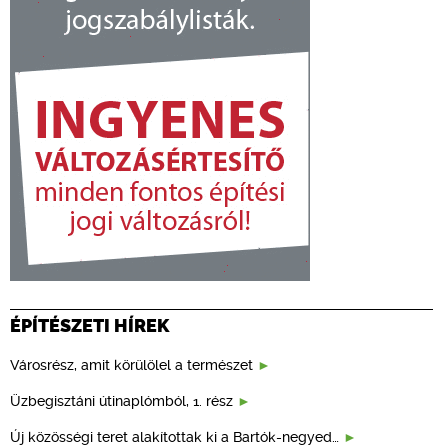
ÉPÍTÉSZETI HÍREK
Városrész, amit körülölel a természet
Üzbegisztáni útinaplómból, 1. rész
Új közösségi teret alakítottak ki a Bartók-negyed…