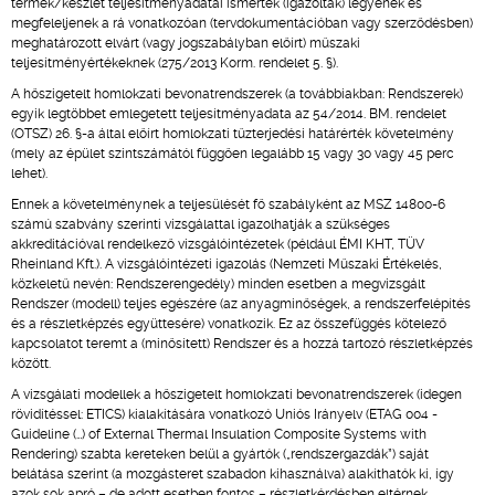
termék/készlet teljesítményadatai ismertek (igazoltak) legyenek és
megfeleljenek a rá vonatkozóan (tervdokumentációban vagy szerződésben)
meghatározott elvárt (vagy jogszabályban előírt) műszaki
teljesítményértékeknek (275/2013 Korm. rendelet 5. §).
A hőszigetelt homlokzati bevonatrendszerek (a továbbiakban: Rendszerek)
egyik legtöbbet emlegetett teljesítményadata az 54/2014. BM. rendelet
(OTSZ) 26. §-a által előírt homlokzati tűzterjedési határérték követelmény
(mely az épület szintszámától függően legalább 15 vagy 30 vagy 45 perc
lehet).
Ennek a követelménynek a teljesülését fő szabályként az MSZ 14800-6
számú szabvány szerinti vizsgálattal igazolhatják a szükséges
akkreditációval rendelkező vizsgálóintézetek (például ÉMI KHT, TÜV
Rheinland Kft.). A vizsgálóintézeti igazolás (Nemzeti Műszaki Értékelés,
közkeletű nevén: Rendszerengedély) minden esetben a megvizsgált
Rendszer (modell) teljes egészére (az anyagminőségek, a rendszerfelépítés
és a részletképzés együttesére) vonatkozik. Ez az összefüggés kötelező
kapcsolatot teremt a (minősített) Rendszer és a hozzá tartozó részletképzés
között.
A vizsgálati modellek a hőszigetelt homlokzati bevonatrendszerek (idegen
rövidítéssel: ETICS) kialakítására vonatkozó Uniós Irányelv (ETAG 004 -
Guideline (…) of External Thermal Insulation Composite Systems with
Rendering) szabta kereteken belül a gyártók („rendszergazdák”) saját
belátása szerint (a mozgásteret szabadon kihasználva) alakíthatók ki, így
azok sok apró – de adott esetben fontos – részletkérdésben eltérnek