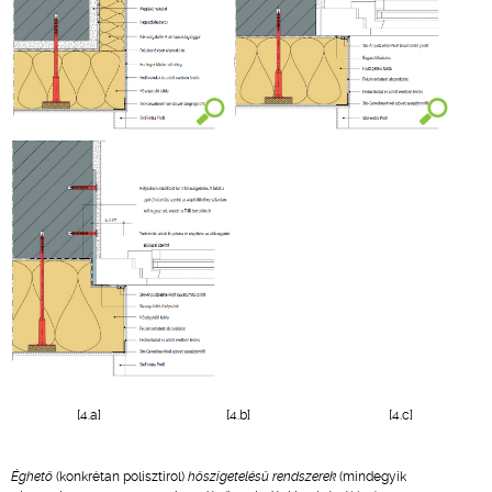
[4.a] [4.b] [4.c]
Éghető
(konkrétan polisztirol)
hőszigetelésű rendszerek
(mindegyik