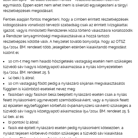
egymástól. Éppen ezért nem lehet (nem is sikerült) egységesíteni a tárgyi
részletképzések megoldásait.
Fentiek alapján fontos megérteni, hogy a címben érintett részletképzések
kidolgozására vonatkozó tervezői szabadság csak az érintett (vizsgálattal
igazolt, vagyis minősített) Rendszerek közül történő választásra korlátozódik:
a Rendszer (anyagminőség) megválasztásával a hozzá tartozó
részletképzés kötötté válik. A helyzetet tovább bonyolítja, hogy az OTSZ
(54/2014. BM. rendelet) több, jellegében eltérően kialakítandó megoldást
különít el:
10 cm-t meg nem haladó hőszigetelés vastagság esetén nem szükséges
tűzvédő sáv (vagyis kőzetgyapot) alkalmazása a nyílás környezetében
(54/2014. BM. rendelet 25. §
(4) bek.) [1 ábra];
10 cm vastagság fölött pedig a nyílászáró síkjának megválasztásától
függően is különböző eseteket nevez meg:
falsíkban vagy falsíkon belül beépített nyílászáró esetén csak a nyílás
felett (nyílásonként úgynevezett szemöldöksávként, vagy a nyílások felett
az épületen egybefüggően körbefutó övpárkányszerű sávként) szükséges a
tűzvédő sáv (vagyis kőzetgyapot) alkalmazása (54/2014. BM. rendelet 25. §
(4) bek. a) és
b) pontok) [2 ábra];
falsík elé épített nyílászáró esetén pedig nyílásonként kötelezően, a
nyílást teljesen körbevevő módon szükséges a tűzvédő sáv kialakítása