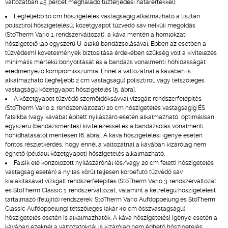
változatban 45 percet meghaladó tűzterjedési határértékkel):
Legfeljebb 10 cm hőszigetelés vastagságig alkalmazható a tisztán
polisztirol hőszigetelésű, kőzetgyapot tűzvédő sáv nélküli megoldás
(StoTherm Vario 1. rendszerváltozat), a káva mentén a homlokzati
hőszigetelő lap egyszerű U-alakú bandázsolásával. Ebben az esetben a
tűzvédelmi követelmények biztosítása érdekében szükség volt a kivitelezés
minimális mértékű bonyolítását és a bandázs vonalmenti hőhidasságát
eredményező kompromisszumra. Ennél a változatnál a kávában is
alkalmazható (legfeljebb 2 cm vastagságú) polisztirol, vagy tetszőleges
vastagságú kőzetgyapot hőszigetelés [5. ábra].
A kőzetgyapot tűzvédő szemöldöksávval vizsgált rendszerfelépítés
(StoTherm Vario 2. rendszerváltozat) 20 cm hőszigetelés vastagságig ÉS
falsíkba (vagy kávába) épített nyílászáró esetén alkalmazható, optimálisan
egyszerű (bandázsmentes) kivitelezéssel és a bandázsolás vonalmenti
hőhídhatásától mentesen [6. ábra]. A káva hőszigetelési igénye esetén
fontos részletkérdés, hogy ennél a változatnál a kávában kizárólag nem
éghető (például kőzetgyapot) hőszigetelés alkalmazható.
Falsík elé konzolozott nyílászárónál (és/vagy 20 cm feletti hőszigetelés
vastagság esetén) a nyílás körül teljesen körbefutó tűzvédő sáv
kialakításával vizsgált rendszerfelépítés (StoTherm Vario 3. rendszerváltozat
és StoTherm Classic 1. rendszerváltozat, valamint a kétrétegű hőszigetelést
tartalmazó (felújító) rendszerek: StoTherm Vario Aufdoppelung és StoTherm
Classic Aufdoppelung) tetszőleges (akár 40 cm összvastagságú)
hőszigetelés esetén is alkalmazhatók. A káva hőszigetelési igénye esetén a
kávában ezeknél a változatoknál is kizárólag nem éghető hőszigetelés