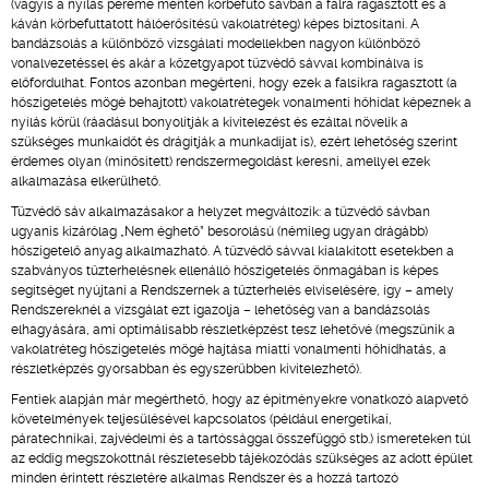
(vagyis a nyílás pereme mentén körbefutó sávban a falra ragasztott és a
káván körbefuttatott hálóerősítésű vakolatréteg) képes biztosítani. A
bandázsolás a különböző vizsgálati modellekben nagyon különböző
vonalvezetéssel és akár a kőzetgyapot tűzvédő sávval kombinálva is
előfordulhat. Fontos azonban megérteni, hogy ezek a falsíkra ragasztott (a
hőszigetelés mögé behajtott) vakolatrétegek vonalmenti hőhidat képeznek a
nyílás körül (ráadásul bonyolítják a kivitelezést és ezáltal növelik a
szükséges munkaidőt és drágítják a munkadíjat is), ezért lehetőség szerint
érdemes olyan (minősített) rendszermegoldást keresni, amellyel ezek
alkalmazása elkerülhető.
Tűzvédő sáv alkalmazásakor a helyzet megváltozik: a tűzvédő sávban
ugyanis kizárólag „Nem éghető” besorolású (némileg ugyan drágább)
hőszigetelő anyag alkalmazható. A tűzvédő sávval kialakított esetekben a
szabványos tűzterhelésnek ellenálló hőszigetelés önmagában is képes
segítséget nyújtani a Rendszernek a tűzterhelés elviselésére, így – amely
Rendszereknél a vizsgálat ezt igazolja – lehetőség van a bandázsolás
elhagyására, ami optimálisabb részletképzést tesz lehetővé (megszűnik a
vakolatréteg hőszigetelés mögé hajtása miatti vonalmenti hőhídhatás, a
részletképzés gyorsabban és egyszerűbben kivitelezhető).
Fentiek alapján már megérthető, hogy az építményekre vonatkozó alapvető
követelmények teljesülésével kapcsolatos (például energetikai,
páratechnikai, zajvédelmi és a tartóssággal összefüggő stb.) ismereteken túl
az eddig megszokottnál részletesebb tájékozódás szükséges az adott épület
minden érintett részletére alkalmas Rendszer és a hozzá tartozó