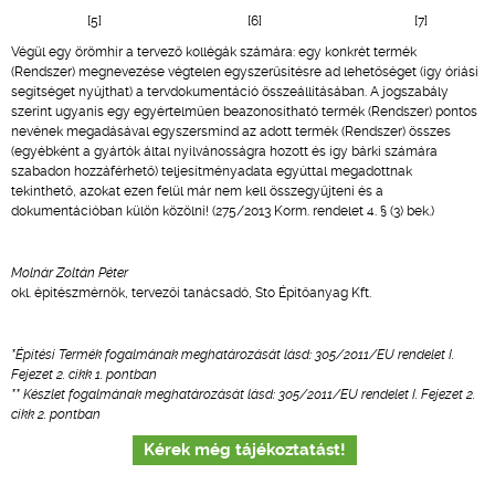
[5] [6] [7]
Végül egy örömhír a tervező kollégák számára: egy konkrét termék
(Rendszer) megnevezése végtelen egyszerűsítésre ad lehetőséget (így óriási
segítséget nyújthat) a tervdokumentáció összeállításában. A jogszabály
szerint ugyanis egy egyértelműen beazonosítható termék (Rendszer) pontos
nevének megadásával egyszersmind az adott termék (Rendszer) összes
(egyébként a gyártók által nyilvánosságra hozott és így bárki számára
szabadon hozzáférhető) teljesítményadata egyúttal megadottnak
tekinthető, azokat ezen felül már nem kell összegyűjteni és a
dokumentációban külön közölni! (275/2013 Korm. rendelet 4. § (3) bek.)
Molnár Zoltán Péter
okl. építészmérnök, tervezői tanácsadó, Sto Építőanyag Kft.
*Építési Termék fogalmának meghatározását lásd: 305/2011/EU rendelet I.
Fejezet 2. cikk 1. pontban
** Készlet fogalmának meghatározását lásd: 305/2011/EU rendelet I. Fejezet 2.
cikk 2. pontban
Kérek még tájékoztatást!