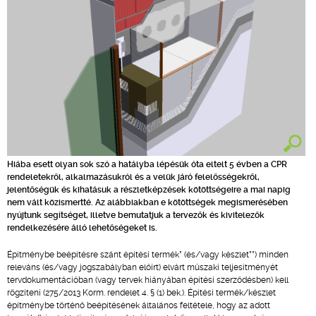
Hiába esett olyan sok szó a hatályba lépésük óta eltelt 5 évben a CPR
rendeletekről, alkalmazásukról és a velük járó felelősségekről,
jelentőségük és kihatásuk a részletképzések kötöttségeire a mai napig
nem vált közismertté. Az alábbiakban e kötöttségek megismerésében
nyújtunk segítséget, illetve bemutatjuk a tervezők és kivitelezők
rendelkezésére álló lehetőségeket is.
Építménybe beépítésre szánt építési termék* (és/vagy készlet**) minden
releváns (és/vagy jogszabályban előírt) elvárt műszaki teljesítményét
tervdokumentációban (vagy tervek hiányában építési szerződésben) kell
rögzíteni (275/2013 Korm. rendelet 4. § (1) bek.). Építési termék/készlet
építménybe történő beépítésének általános feltétele, hogy az adott