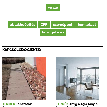
vissza
ablakbeépítés
CPR
csomópont
homlokzat
hőszigetelés
KAPCSOLÓDÓ CIKKEK:
TERMÉK
Lábazatok
TERMÉK
Amíg elég a fény, a