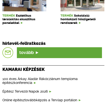
TERMÉK
Esztétikus
TERMÉK
Sokoldalú
téralakítás akusztikus
homlokzati hőszigetelő
panelekkel
rendszerek
hírlevél-feliratkozás
tovább
KAMARAI KÉPZÉSEK
100 éves Árkay Aladár Rákócziánum temploma
építészkonferencia
Építész Tervezői Napok 2026
Online építésztovábbképzés a Tervlap portálon