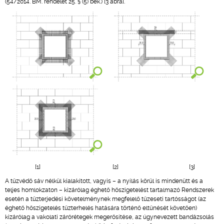
(54/2014. BM. rendelet 25. § (5) bek.) [3 ábra].
[1] [2] [3]
A tűzvédő sáv nélkül kialakított, vagyis – a nyílás körül is mindenütt és a
teljes homlokzaton – kizárólag éghető hőszigetelést tartalmazó Rendszerek
esetén a tűzterjedési követelménynek megfelelő tűzeseti tartósságot (az
éghető hőszigetelés tűzterhelés hatására történő eltűnését követően)
kizárólag a vakolati zárórétegek megerősítése, az úgynevezett bandázsolás