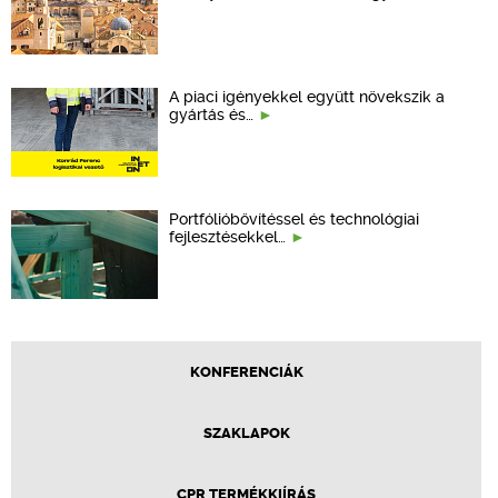
A piaci igényekkel együtt növekszik a
gyártás és…
Portfólióbővítéssel és technológiai
fejlesztésekkel…
KONFERENCIÁK
SZAKLAPOK
CPR TERMÉKKIÍRÁS