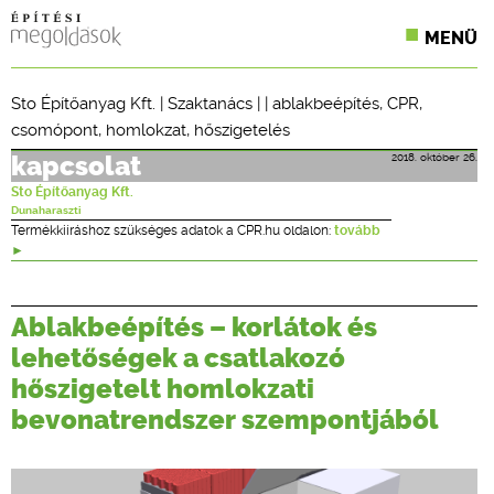
MENÜ
KONFERENCIÁK
Sto Építőanyag Kft.
|
Szaktanács
| |
ablakbeépítés
,
CPR
,
csomópont
,
homlokzat
,
hőszigetelés
SZAKLAPOK
2018. október 26.
kapcsolat
CPR TERMÉKKIÍRÁS
Sto Építőanyag Kft.
Dunaharaszti
ÉPÍTÉSI JOG
Termékkiíráshoz szükséges adatok a CPR.hu oldalon:
tovább
ONLINE KÉPZÉSEK
Ablakbeépítés – korlátok és
TERVEZÉSI SEGÉDLETEK
lehetőségek a csatlakozó
hőszigetelt homlokzati
bevonatrendszer szempontjából