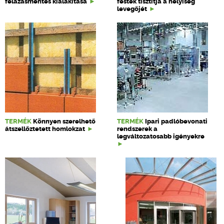
felázásmentes kialakítása
festék tisztítja a helyiség
levegőjét
TERMÉK
Könnyen szerelhető
TERMÉK
Ipari padlóbevonati
átszellőztetett homlokzat
rendszerek a
legváltozatosabb igényekre