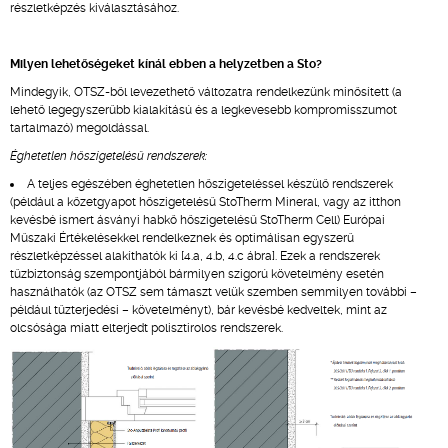
részletképzés kiválasztásához.
Milyen lehetőségeket kínál ebben a helyzetben a Sto?
Mindegyik, OTSZ-ből levezethető változatra rendelkezünk minősített (a
lehető legegyszerűbb kialakítású és a legkevesebb kompromisszumot
tartalmazó) megoldással.
Éghetetlen hőszigetelésű rendszerek:
A teljes egészében éghetetlen hőszigeteléssel készülő rendszerek
(például a kőzetgyapot hőszigetelésű StoTherm Mineral, vagy az itthon
kevésbé ismert ásványi habkő hőszigetelésű StoTherm Cell) Európai
Műszaki Értékelésekkel rendelkeznek és optimálisan egyszerű
részletképzéssel alakíthatók ki [4.a, 4.b, 4.c ábra]. Ezek a rendszerek
tűzbiztonság szempontjából bármilyen szigorú követelmény esetén
használhatók (az OTSZ sem támaszt velük szemben semmilyen további –
például tűzterjedési – követelményt), bár kevésbé kedveltek, mint az
olcsósága miatt elterjedt polisztirolos rendszerek.