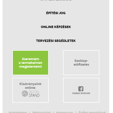
ÉPÍTÉSI JOG
ONLINE KÉPZÉSEK
TERVEZÉSI SEGÉDLETEK
Szeretném
Szaklap-
a termékeimet
előfizetés
megjelentetni
Kiadványaink
online:
ember kedveli
Adatvédelem
Médiaajánlat
Impresszum
Építési megoldások