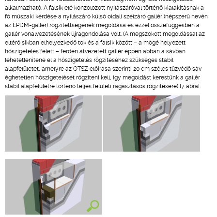
alkalmazható. A falsík elé konzolozott nyílászáróval történő kialakításnak a
fő műszaki kérdése a nyílászáró külső oldali szélzáró gallér (népszerű nevén
az EPDM-gallér) rögzítettségének megoldása és ezzel összefüggésben a
gallér vonalvezetésének újragondolása volt. (A megszokott megoldással az
eltérő síkban elhelyezkedő tok és a falsík között – a mögé helyezett
hőszigetelés felett – ferdén átvezetett gallér éppen abban a sávban
lehetetlenítené el a hőszigetelés rögzítéséhez szükséges stabil
alapfelületet, amelyre az OTSZ előírása szerinti 20 cm széles tűzvédő sáv
éghetetlen hőszigetelését rögzíteni kell, így megoldást kerestünk a gallér
stabil alapfelületre történő teljes felületi ragasztásos rögzítésére) [7. ábra].