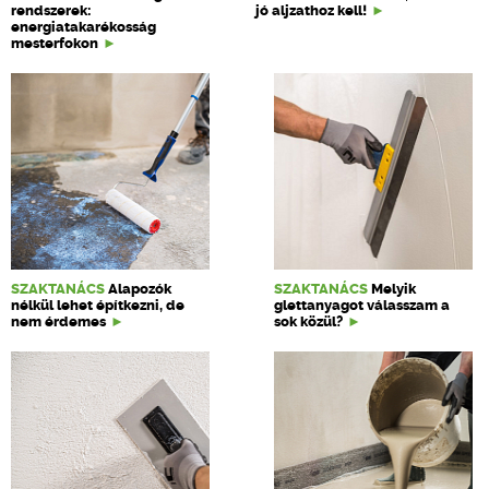
rendszerek:
jó aljzathoz kell!
energiatakarékosság
mesterfokon
SZAKTANÁCS
Alapozók
SZAKTANÁCS
Melyik
nélkül lehet építkezni, de
glettanyagot válasszam a
nem érdemes
sok közül?