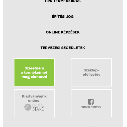
CPR TERMÉKKIÍRÁS
ÉPÍTÉSI JOG
ONLINE KÉPZÉSEK
TERVEZÉSI SEGÉDLETEK
Szeretném
Szaklap-
a termékeimet
előfizetés
megjelentetni
Kiadványaink
online:
ember kedveli