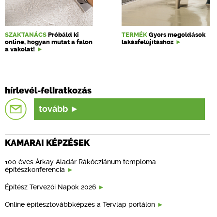
SZAKTANÁCS
Próbáld ki
TERMÉK
Gyors megoldások
online, hogyan mutat a falon
lakásfelújításhoz
a vakolat!
hírlevél-feliratkozás
tovább
KAMARAI KÉPZÉSEK
100 éves Árkay Aladár Rákócziánum temploma
építészkonferencia
Építész Tervezői Napok 2026
Online építésztovábbképzés a Tervlap portálon