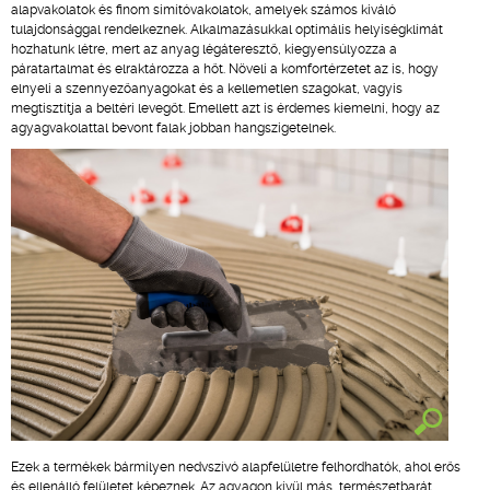
alapvakolatok és finom simítóvakolatok, amelyek számos kiváló
tulajdonsággal rendelkeznek. Alkalmazásukkal optimális helyiségklímát
hozhatunk létre, mert az anyag légáteresztő, kiegyensúlyozza a
páratartalmat és elraktározza a hőt. Növeli a komfortérzetet az is, hogy
elnyeli a szennyezőanyagokat és a kellemetlen szagokat, vagyis
megtisztítja a beltéri levegőt. Emellett azt is érdemes kiemelni, hogy az
agyagvakolattal bevont falak jobban hangszigetelnek.
Ezek a termékek bármilyen nedvszívó alapfelületre felhordhatók, ahol erős
és ellenálló felületet képeznek. Az agyagon kívül más, természetbarát