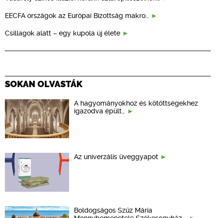
EECFA országok az Európai Bizottság makro…
Csillagok alatt – egy kupola új élete
SOKAN OLVASTÁK
A hagyományokhoz és kötöttségekhez
igazodva épült…
Az univerzális üveggyapot
Boldogságos Szűz Mária