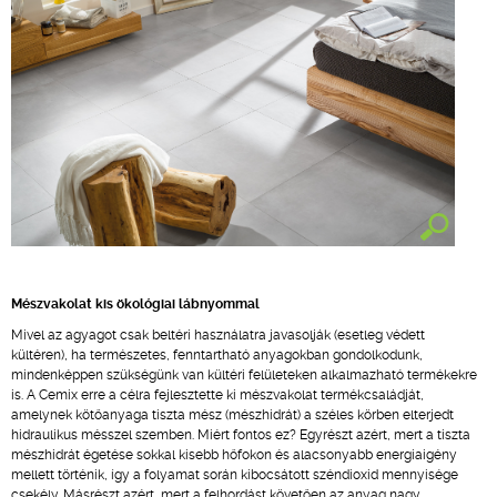
Mészvakolat kis ökológiai lábnyommal
Mivel az agyagot csak beltéri használatra javasolják (esetleg védett
kültéren), ha természetes, fenntartható anyagokban gondolkodunk,
mindenképpen szükségünk van kültéri felületeken alkalmazható termékekre
is. A Cemix erre a célra fejlesztette ki mészvakolat termékcsaládját,
amelynek kötőanyaga tiszta mész (mészhidrát) a széles körben elterjedt
hidraulikus mésszel szemben. Miért fontos ez? Egyrészt azért, mert a tiszta
mészhidrát égetése sokkal kisebb hőfokon és alacsonyabb energiaigény
mellett történik, így a folyamat során kibocsátott széndioxid mennyisége
csekély. Másrészt azért, mert a felhordást követően az anyag nagy