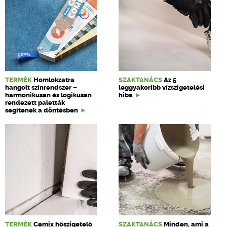
TERMÉK
Homlokzatra
SZAKTANÁCS
Az 5
hangolt színrendszer –
leggyakoribb vízszigetelési
harmonikusan és logikusan
hiba
rendezett paletták
segítenek a döntésben
TERMÉK
Cemix hőszigetelő
SZAKTANÁCS
Minden, ami a