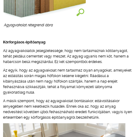
Agyagvakolat rétegrendi ábra
Körforgásos építőanyag
Az agyagvakolatok jellegzetessége, hogy nem tartalmaznak kötőanyagot,
tehát például cementet vagy meszet. Az agyag ugyanis nem köt, hanem a
habarcson belül megszilárdul. Ez két szempontból érdekes.
Az egyik, hogy az agyagvakolat nem tartalmaz olyan anyagokat, amelyeket
az előállítás során magas hőfokon kellene kiégetni. Ráadásul a
kibányászása után nem nagy hőfokon szárítják, hanem a nap erejét
felhasználva szikkasztják, tehát a folyamat környezeti lábnyoma
gyakorlatilag nulla.
A másik szempont, hogy az agyagvakolat bontásakor, eltávolításakor
lényegében nem keletkezik hulladék. Ennek oka az, hogy az anyag
nedvesítést követően újból felhasználható eredeti funkciójában, vagyis ilyen
értelemben egy körforgásos építőanyagról beszélhetünk.