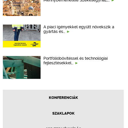
Mennybemenetele Székesegyház,…
A piaci igényekkel együtt növekszik a
gyártás és…
Portfólióbővítéssel és technológiai
fejlesztésekkel…
KONFERENCIÁK
SZAKLAPOK