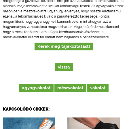
rétegrendje a gúzolóval kezdődik, erre jön az alapvakolat, a simítóvakolat, az
alapozó, majd lezárásként a szilikát kötőanyagú festék. Az agyagvakolathoz
hasonlóan a mészvakolatra ugyanúgy érvényes, hogy hosszú élettartamú,
ellenáll a lebomlásnak és kiváló a páraáteresztő képessége. Fontos
megemlíteni, hogy ugyanúgy kell bánnunk vele, mint ahogyan azt a
hagyományos vakolatoknál megszokhattuk. Végezetül érdemes kiemelni,
hogy a mész fertőtlenít, amit lúgos kémhatásának köszönhet, a
mészvakolattal ellátott fal emiatt nem hajlamos a penészesedésre.
Kérek még tájékoztatást!
vissza
agyagvakolat
mészvakolat
vakolat
KAPCSOLÓDÓ CIKKEK: