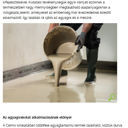
kifejlesztésével. Kutatási tevékenységük egyik irányát azoknak a
természetben nagy mennyiségben megtalálható alapanyagoknak a
vizsgálata jelenti, amelyeket az emberiség már évezredekkel ezelőtt
alkalmazott. Így találtak rá újból az agyagra és a mészre.
Az agyagvakolat alkalmazásának előnyei
A Cemix kínálatában többféle agyagtartalmú termék található, köztük durva