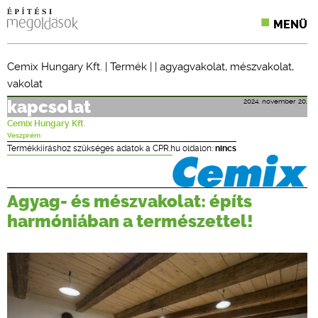
MENÜ
KONFERENCIÁK
Cemix Hungary Kft.
|
Termék
| |
agyagvakolat
,
mészvakolat
,
vakolat
SZAKLAPOK
2024. november 20.
kapcsolat
CPR TERMÉKKIÍRÁS
Cemix Hungary Kft.
Veszprém
ÉPÍTÉSI JOG
Termékkiíráshoz szükséges adatok a CPR.hu oldalon:
nincs
ONLINE KÉPZÉSEK
Agyag- és mészvakolat: építs
TERVEZÉSI SEGÉDLETEK
harmóniában a természettel!