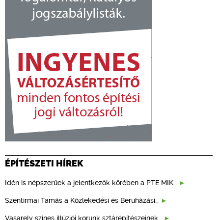
ÉPÍTÉSZETI HÍREK
Idén is népszerűek a jelentkezők körében a PTE MIK…
Szentirmai Tamás a Közlekedési és Beruházási…
Vasarely színes illúziói korunk sztárépítészeinek…