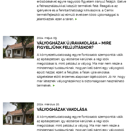
erősödésével egyre nagyobb figyelem irányul feléjük, illetve
a felhasználásukkal készült termékek felé. Reagálva az
igényekre és a fenntarthatósági kihívásokra, a Cemix
termékfejlesztői az elmúlt években több újdonsággal is
jelentkeztek ezen a téren.
2024. május 09.
VÁLYOGHÁZAK ÚJRAVAKOLÁSA – MIRE
FIGYELJÜNK FELÚJÍTÁSKOR?
A környezettudatosság egyre fontosabb szemponttá válik
az építészetben, így előtérbe kerülnek a régi idők
megoldásai is, mint például a vályog. Ma már nem része a
mindennapi tudásunknak, hogyan kell bánni egy vályogból
épült házzal, ezért a felújítás, a falak újravakolása,
szigetelése előtt érdemes alaposan tájékozódni. Jó hír, hogy
már léteznek vályogházakhoz is biztonságosan használható
termékek.
2024. március 20.
VÁLYOGHÁZAK VAKOLÁSA
A környezettudatosság egyre fontosabb szemponttá válik
az építészetben, így előtérbe kerülnek a régi idők
megoldásai, mint például a vályog. Ma már nem része a
mindennapi tudásunknak, hogyan kell bánni egy vályogból