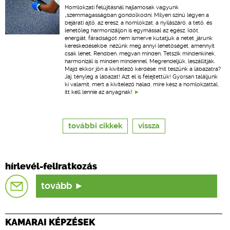
Homlokzati felújításnál hajlamosak vagyunk
„szemmagasságban gondolkodni. Milyen színű legyen a
bejárati ajtó, az eresz, a homlokzat, a nyílászáró, a tető, és
lehetőleg harmonizáljon is egymással az egész. Időt,
energiát, fáradságot nem ismerve kutatjuk a netet, járunk
kereskedésekbe, nézünk meg annyi lehetőséget, amennyit
csak lehet. Rendben, megvan minden. Tetszik mindenkinek,
harmonizál is minden mindennel. Megrendeljük, leszállítják.
Majd ekkor jön a kivitelező kérdése: mit teszünk a lábazatra?
Jaj, tényleg a lábazat! Azt el is felejtettük! Gyorsan találjunk
ki valamit, mert a kivitelező halad, mire kész a homlokzattal,
itt kell lennie az anyagnak!
további cikkek
vissza
hírlevél-feliratkozás
tovább
KAMARAI KÉPZÉSEK