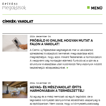
MENÜ
KONFERENCIÁK
CÍMKÉK: VAKOLAT
SZAKLAPOK
2024. december 04.
CPR TERMÉKKIÍRÁS
PRÓBÁLD KI ONLINE, HOGYAN MUTAT A
FALON A VAKOLAT!
ÉPÍTÉSI JOG
A Cemix új fejlesztése segítségével már a vakoláshoz,
színezéshez kiválasztott termékek megvásárlása előtt
megnézhetjük, hogy azok miként festenének a homlokzaton.
ONLINE KÉPZÉSEK
A veszprémi cég honlapján elérhető funkcióval a szín és a
struktúra kiválasztása után különböző fényviszonyok között
tesztelhetjük elképzelésünket.
TERVEZÉSI SEGÉDLETEK
2024. november 20.
AGYAG- ÉS MÉSZVAKOLAT: ÉPÍTS
HARMÓNIÁBAN A TERMÉSZETTEL!
Az agyag és a mész nemcsak az egyik legősibb, de a
legkisebb környezeti lábnyommal előállítható alapanyag is
az építőiparban. Nem csoda, hogy a környezettudatosság