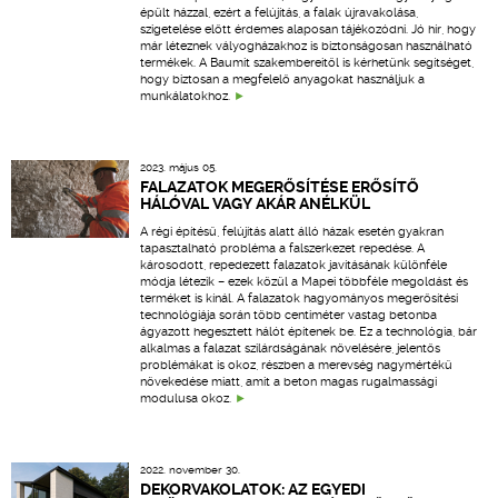
épült házzal, ezért a felújítás, a falak újravakolása,
szigetelése előtt érdemes alaposan tájékozódni. Jó hír, hogy
már léteznek vályogházakhoz is biztonságosan használható
termékek. A Baumit szakembereitől is kérhetünk segítséget,
hogy biztosan a megfelelő anyagokat használjuk a
munkálatokhoz.
2023. május 05.
FALAZATOK MEGERŐSÍTÉSE ERŐSÍTŐ
HÁLÓVAL VAGY AKÁR ANÉLKÜL
A régi építésű, felújítás alatt álló házak esetén gyakran
tapasztalható probléma a falszerkezet repedése. A
károsodott, repedezett falazatok javításának különféle
módja létezik – ezek közül a Mapei többféle megoldást és
terméket is kínál. A falazatok hagyományos megerősítési
technológiája során több centiméter vastag betonba
ágyazott hegesztett hálót építenek be. Ez a technológia, bár
alkalmas a falazat szilárdságának növelésére, jelentős
problémákat is okoz, részben a merevség nagymértékű
növekedése miatt, amit a beton magas rugalmassági
modulusa okoz.
2022. november 30.
DEKORVAKOLATOK: AZ EGYEDI