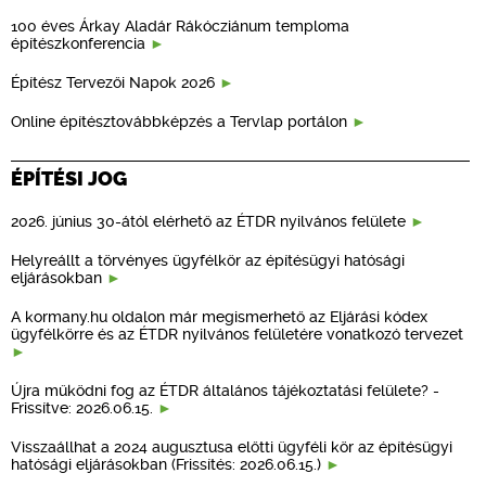
100 éves Árkay Aladár Rákócziánum temploma
építészkonferencia
Építész Tervezői Napok 2026
Online építésztovábbképzés a Tervlap portálon
ÉPÍTÉSI JOG
2026. június 30-ától elérhető az ÉTDR nyilvános felülete
Helyreállt a törvényes ügyfélkör az építésügyi hatósági
eljárásokban
A kormany.hu oldalon már megismerhető az Eljárási kódex
ügyfélkörre és az ÉTDR nyilvános felületére vonatkozó tervezet
Újra működni fog az ÉTDR általános tájékoztatási felülete? -
Frissítve: 2026.06.15.
Visszaállhat a 2024 augusztusa előtti ügyféli kör az építésügyi
hatósági eljárásokban (Frissítés: 2026.06.15.)