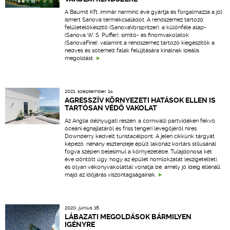
A Baumit Kft. immár harminc éve gyártja és forgalmazza a jól
ismert Sanova termékcsaládot. A rendszerhez tartozó
felületelőkészítő (SanovaVorspritzer), a különféle alap-
(Sanova W, S, Puffer), simító- és finomvakolatok
(SanovaFine), valamint a rendszerhez tartozó kiegészítők a
nedves és sóterhelt falak felújítására kínálnak ideális
megoldást.
2021. szeptember 14.
AGRESSZÍV KÖRNYEZETI HATÁSOK ELLEN IS
TARTÓSAN VÉDŐ VAKOLAT
Az Anglia délnyugati részén, a cornwalli partvidéken fekvő,
óceáni éghajlatáról és friss tengeri levegőjéről híres
Downderry kedvelt turistacélpont. A jelen cikkünk tárgyát
képező, néhány esztendeje épült lakóház kortárs stílusánál
fogva szépen belesimul a környezetébe. Tulajdonosa két
éve döntött úgy, hogy az épület homlokzatát leszigetelteti,
és olyan vékonyvakolattal vonatja be, amely jó ideig ellenáll
majd az időjárás viszontagságainak.
2020. június 16.
LÁBAZATI MEGOLDÁSOK BÁRMILYEN
IGÉNYRE