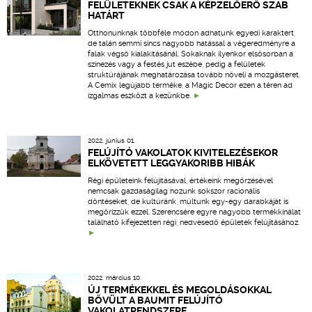
FELÜLETEKNEK CSAK A KÉPZELŐERŐ SZAB
HATÁRT
Otthonunknak többféle módon adhatunk egyedi karaktert,
de talán semmi sincs nagyobb hatással a végeredményre a
falak végső kialakításánál. Sokaknak ilyenkor elsősorban a
színezés vagy a festés jut eszébe, pedig a felületek
struktúrájának meghatározása tovább növeli a mozgásteret.
A Cemix legújabb terméke, a Magic Decor ezen a téren ad
izgalmas eszközt a kezünkbe.
2022. június 01.
FELÚJÍTÓ VAKOLATOK KIVITELEZÉSEKOR
ELKÖVETETT LEGGYAKORIBB HIBÁK
Régi épületeink felújításával, értékeink megőrzésével
nemcsak gazdaságilag hozunk sokszor racionális
döntéseket, de kultúránk, múltunk egy-egy darabkáját is
megőrizzük ezzel. Szerencsére egyre nagyobb termékkínálat
található kifejezetten régi, nedvesedő épületek felújításához.
2022. március 10.
ÚJ TERMÉKEKKEL ÉS MEGOLDÁSOKKAL
BŐVÜLT A BAUMIT FELÚJÍTÓ
VAKOLATRENDSZERE