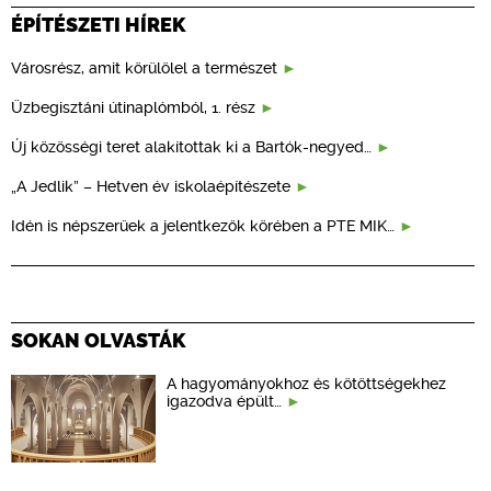
ÉPÍTÉSZETI HÍREK
Városrész, amit körülölel a természet
Üzbegisztáni útinaplómból, 1. rész
Új közösségi teret alakítottak ki a Bartók-negyed…
„A Jedlik” – Hetven év iskolaépítészete
Idén is népszerűek a jelentkezők körében a PTE MIK…
SOKAN OLVASTÁK
A hagyományokhoz és kötöttségekhez
igazodva épült…