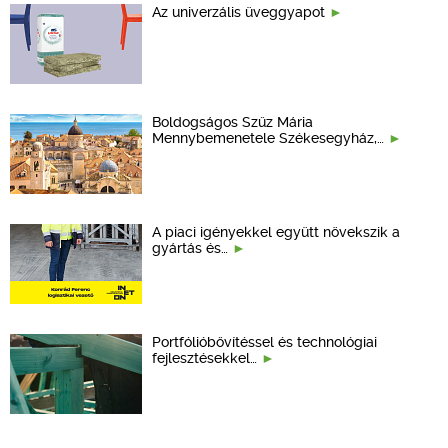
Az univerzális üveggyapot
Boldogságos Szűz Mária
Mennybemenetele Székesegyház,…
A piaci igényekkel együtt növekszik a
gyártás és…
Portfólióbővítéssel és technológiai
fejlesztésekkel…