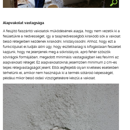
Alapvakolat vastagsága
A felújító falszárító vakolatok működésének alapja, hogy nem vezetik ki a
felületükre a nedvességet, így a talajnedvességből kirakódó sók a vakolat
belső rétegeiben kezdenek kirakódni, kristályosodni. Ahhoz, hogy ezt a
funkciójukat el tudják látni úgy, hogy esztétikailag is kifogástalan felületet
kapjunk, hogy ne jelenjenek meg a sókristályok, apró fehér szöszök
sóvirágok formájában, megadott minimális vastagságban kell felvinni az
alapvakolati réteget. Ez alapvakolatoknál jellemzően minimum 2 cm-es
teljes rétegvastagságot jelent. Ettől legfeljebb olyan kivételes esetekben
térhetünk el, amikor nem használjuk ki a termék sótároló képességét,
például mikor belső oldali vízszigetelésre készül a vakolat.