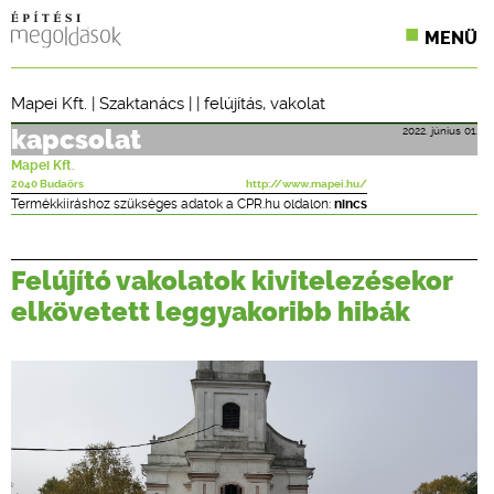
MENÜ
KONFERENCIÁK
Mapei Kft.
|
Szaktanács
| |
felújítás
,
vakolat
SZAKLAPOK
2022. június 01.
kapcsolat
Mapei Kft.
CPR TERMÉKKIÍRÁS
2040 Budaörs
http://www.mapei.hu/
Termékkiíráshoz szükséges adatok a CPR.hu oldalon:
nincs
ÉPÍTÉSI JOG
Felújító vakolatok kivitelezésekor
ONLINE KÉPZÉSEK
elkövetett leggyakoribb hibák
TERVEZÉSI SEGÉDLETEK