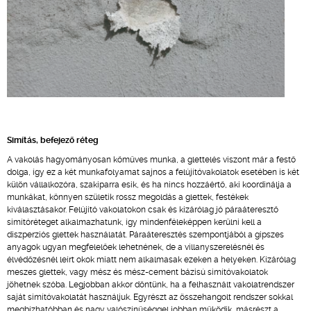
Simítás, befejező réteg
A vakolás hagyományosan kőműves munka, a glettelés viszont már a festő
dolga, így ez a két munkafolyamat sajnos a felújítóvakolatok esetében is két
külön vállalkozóra, szakiparra esik, és ha nincs hozzáértő, aki koordinálja a
munkákat, könnyen születik rossz megoldás a glettek, festékek
kiválasztásakor. Felújító vakolatokon csak és kizárólag jó páraáteresztő
simítóréteget alkalmazhatunk, így mindenféleképpen kerülni kell a
diszperziós glettek használatát. Páraáteresztés szempontjából a gipszes
anyagok ugyan megfelelőek lehetnének, de a villanyszerelésnél és
élvédőzésnél leírt okok miatt nem alkalmasak ezeken a helyeken. Kizárólag
meszes glettek, vagy mész és mész-cement bázisú simítóvakolatok
jöhetnek szóba. Legjobban akkor döntünk, ha a felhasznált vakolatrendszer
saját simítóvakolatát használjuk. Egyrészt az összehangolt rendszer sokkal
megbízhatóbban és nagy valószínűséggel jobban működik, másrészt a