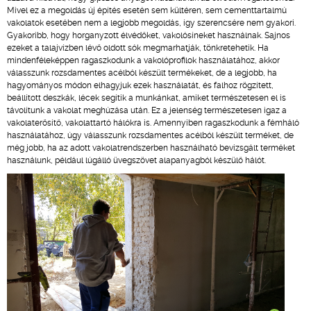
Mivel ez a megoldás új építés esetén sem kültéren, sem cementtartalmú
vakolatok esetében nem a legjobb megoldás, így szerencsére nem gyakori.
Gyakoribb, hogy horganyzott élvédőket, vakolósíneket használnak. Sajnos
ezeket a talajvízben lévő oldott sók megmarhatják, tönkretehetik. Ha
mindenféleképpen ragaszkodunk a vakolóprofilok használatához, akkor
válasszunk rozsdamentes acélból készült termékeket, de a legjobb, ha
hagyományos módon elhagyjuk ezek használatát, és falhoz rögzített,
beállított deszkák, lécek segítik a munkánkat, amiket természetesen el is
távolítunk a vakolat meghúzása után. Ez a jelenség természetesen igaz a
vakolaterősítő, vakolattartó hálókra is. Amennyiben ragaszkodunk a fémháló
használatához, úgy válasszunk rozsdamentes acélból készült terméket, de
még jobb, ha az adott vakolatrendszerben használható bevizsgált terméket
használunk, például lúgálló üvegszövet alapanyagból készülő hálót.