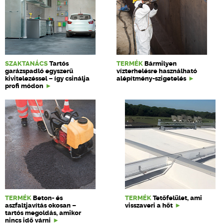
SZAKTANÁCS
Tartós
TERMÉK
Bármilyen
garázspadló egyszerű
vízterhelésre használható
kivitelezéssel – így csinálja
alépítmény-szigetelés
profi módon
TERMÉK
Beton- és
TERMÉK
Tetőfelület, ami
aszfaltjavítás okosan –
visszaveri a hőt
tartós megoldás, amikor
nincs idő várni