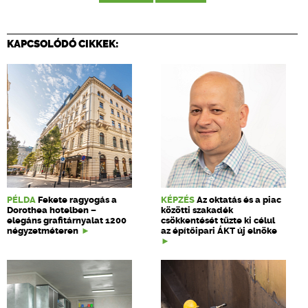
KAPCSOLÓDÓ CIKKEK:
PÉLDA
Fekete ragyogás a
KÉPZÉS
Az oktatás és a piac
Dorothea hotelben –
közötti szakadék
elegáns grafitárnyalat 1200
csökkentését tűzte ki célul
négyzetméteren
az építőipari ÁKT új elnöke