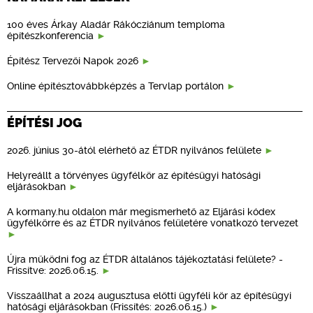
100 éves Árkay Aladár Rákócziánum temploma
építészkonferencia
Építész Tervezői Napok 2026
Online építésztovábbképzés a Tervlap portálon
ÉPÍTÉSI JOG
2026. június 30-ától elérhető az ÉTDR nyilvános felülete
Helyreállt a törvényes ügyfélkör az építésügyi hatósági
eljárásokban
A kormany.hu oldalon már megismerhető az Eljárási kódex
ügyfélkörre és az ÉTDR nyilvános felületére vonatkozó tervezet
Újra működni fog az ÉTDR általános tájékoztatási felülete? -
Frissítve: 2026.06.15.
Visszaállhat a 2024 augusztusa előtti ügyféli kör az építésügyi
hatósági eljárásokban (Frissítés: 2026.06.15.)