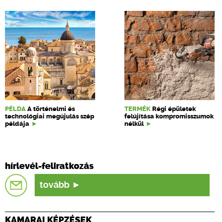
PÉLDA
A történelmi és
TERMÉK
Régi épületek
technológiai megújulás szép
felújítása kompromisszumok
példája
nélkül
hírlevél-feliratkozás
tovább
KAMARAI KÉPZÉSEK