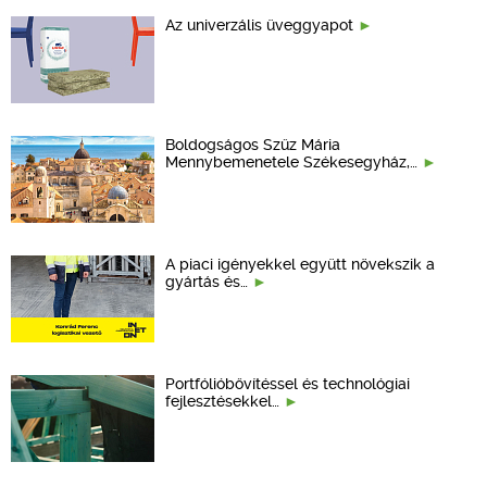
Az univerzális üveggyapot
Boldogságos Szűz Mária
Mennybemenetele Székesegyház,…
A piaci igényekkel együtt növekszik a
gyártás és…
Portfólióbővítéssel és technológiai
fejlesztésekkel…