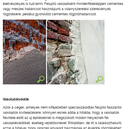
életveszélyes is tud lenni. Felújító vakolatként mindenféleképpen cementes
vagy meszes habarcsot használjunk a villanyszerelési szerelvények
rögzítésére, például gyorskötő cementes rögzítőhabarcsot.
Vakolatélvédők
Azok a cégek, amelyek nem kifejezetten specializálódtak felújító falszárító
vakolatok kivitelezésére, könnyen esnek abba a hibába, hogy a vakolatok
felvitele előtt az új építéseknél is megszokott módon helyeznek fel
vakolatélvédőket, esetleg vezetősíneket. Ritkábban, de itt is találkozhatunk
azzal a hibával, hogy gipszes anyagot használnak az élvédők rögzítéséhez.