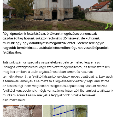
Régi épületeink felújításával, értékeink megőrzésével nemcsak
gazdaságilag hozunk sokszor racionális döntéseket, de kultúránk,
múltunk egy-egy darabkáját is megőrizzük ezzel. Szerencsére egyre
nagyobb termékkínálat található kifejezetten régi, nedvesedő épületek
felújításához.
Találunk számos speciális összetételű és célú terméket, legyen szó
utólagos vízszigetelésről vagy szerkezetmegerősítésről, és természetesen
meg kell említeni a talán legáltalánosabban ismert és használt
termékkategóriát, a felújító falszárító vakolatok népes családját is. Ezek azok
a termékek, amelyek alkalmazása a legkevesebb veszélyt rejti, ami szinte
az összes régi, nem megfelelő vízszigetelésű épület felújításakor része a
felújítási koncepciónak, mégis van számos jellemző hiba, amivel találkozunk
munkánk során. Lássuk melyek a leggyakoribb hibák e termékek
alkalmazásakor.