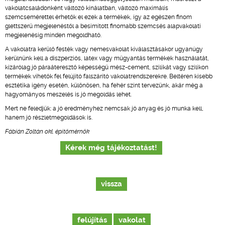
vakolatcsaládonként változó kínálatban, változó maximális
szemcsemérettel érhetők el ezek a termékek, így az egészen finom
glettszerű megjelenéstől a besimított finomabb szemcsés alapvakolati
megjelenésig minden megoldható.
A vakolatra kerülő festék vagy nemesvakolat kiválasztásakor ugyanúgy
kerülnünk kell a diszperziós, latex vagy műgyantás termékek használatát,
kizárólag jó páraáteresztő képességű mész-cement, szilikát vagy szilikon
termékek vihetők fel felújító falszárító vakolatrendszerekre. Beltéren kisebb
esztétika igény esetén, különösen, ha fehér színt tervezünk, akár még a
hagyományos meszelés is jó megoldás lehet.
Mert ne feledjük: a jó eredményhez nemcsak jó anyag és jó munka kell,
hanem jó részletmegoldások is.
Fábián Zoltán okl. építőmérnök
Kérek még tájékoztatást!
vissza
felújítás
vakolat