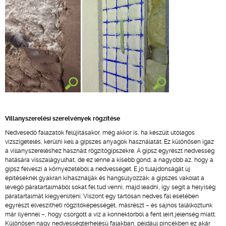
Villanyszerelési szerelvények rögzítése
Nedvesedő falazatok felújításakor, még akkor is, ha készült utólagos
vízszigetelés, kerülni kell a gipszes anyagok használatát. Ez különösen igaz
a villanyszereléshez használt rögzítőgipszekre. A gipsz egyrészt nedvesség
hatására visszalágyulhat, de ez lenne a kisebb gond, a nagyobb az, hogy a
gipsz felveszi a környezetéből a nedvességet. E jó tulajdonságát új
építéseknél gyakran kihasználják és hangsúlyozzák: a gipszes vakolat a
levegő páratartalmából sokat fel tud venni, majd leadni, így segít a helyiség
páratartalmát kiegyenlíteni. Viszont egy tartósan nedves fal esetében
egyrészt elveszítheti rögzítőképességét, másrészt – és sajnos találkoztunk
már ilyennel –, hogy csorgott a víz a konnektorból a fent leírt jelenség miatt.
Különösen nagy nedvességterhelésű falakban, például pincékben ez akár