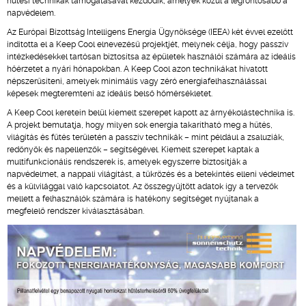
hűtési technikák támogatásával kezdődik, amelyek közül a legfontosabb a
napvédelem.
Az Európai Bizottság Intelligens Energia Ügynöksége (IEEA) két évvel ezelőtt
indította el a Keep Cool elnevezésű projektjét, melynek célja, hogy passzív
intézkedésekkel tartósan biztosítsa az épületek használói számára az ideális
hőérzetet a nyári hónapokban. A Keep Cool azon technikákat hivatott
népszerűsíteni, amelyek minimális vagy zéró energiafelhasználással
képesek megteremteni az ideális belső hőmérsékletet.
A Keep Cool keretein belül kiemelt szerepet kapott az árnyékolástechnika is.
A projekt bemutatja, hogy milyen sok energia takarítható meg a hűtés,
világítás és fűtés területén a passzív technikák – mint például a zsaluziák,
redőnyök és napellenzők – segítségével. Kiemelt szerepet kaptak a
multifunkcionális rendszerek is, amelyek egyszerre biztosítják a
napvédelmet, a nappali világítást, a tükrözés és a betekintés elleni védelmet
és a külvilággal való kapcsolatot. Az összegyűjtött adatok így a tervezők
mellett a felhasználók számára is hatékony segítséget nyújtanak a
megfelelő rendszer kiválasztásában.