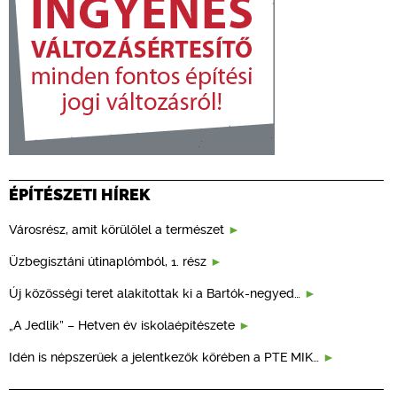
ÉPÍTÉSZETI HÍREK
Városrész, amit körülölel a természet
Üzbegisztáni útinaplómból, 1. rész
Új közösségi teret alakítottak ki a Bartók-negyed…
„A Jedlik” – Hetven év iskolaépítészete
Idén is népszerűek a jelentkezők körében a PTE MIK…