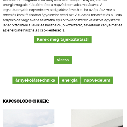
energiamegtakarítás érhető el a napvédelem alkalmazásával. A
leghatékonyabb napvédelem pedig akkor érhető el, ha az építész már a
tervezés korai fázisában figyelembe veszi azt. A tudatos tervezést és a Hella
árnyékolóit vagy akár a falazatba épülő tokrendszereit választva egyszerre
lehet biztosítani a lakók és használók jó közérzetét, zavartalan kényelmét és
az energiafelhasználás csökkentését is.
Kérek még tájékoztatást!
vissza
árnyékolástechnika
energia
napvédelem
KAPCSOLÓDÓ CIKKEK: