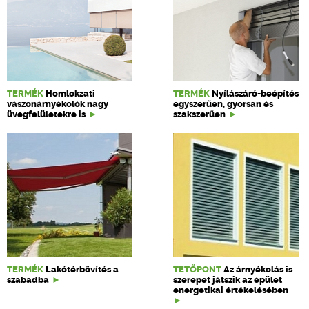
TERMÉK
Homlokzati
TERMÉK
Nyílászáró-beépítés
vászonárnyékolók nagy
egyszerűen, gyorsan és
üvegfelületekre is
szakszerűen
TERMÉK
Lakótérbővítés a
TETŐPONT
Az árnyékolás is
szabadba
szerepet játszik az épület
energetikai értékelésében