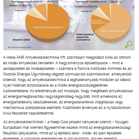
A Hella ÁNR Árnyékolástechnika Kft. számtalan megoldást kínál az otthoni
és irodai árnyékolás területén. A hagyományos épülettípusok – mint a
lakóépületek és irodaépületek – számára a francia Institutes Armines és az
Osztrák Energia Ügynökség végzett szimulációs számításokat, amelyekből
kiderült, hogy az árnyékolástechnika a leghatékonyabb módszer az ideális
nyári hőérzet biztosítására és a hűtés energiaszükségletének
csökkentésére. Az eredmények azt mutatják, hogy megfelelő árnyékolással
az energiamegtakarítás nagyságrendileg nagyobb, mint amekkora az
energiahatékony készülékekkel, az energiatakarékos világítással vagy
mechanikus szellőzéssel elérhető. Különösen érvényes ez a nyílászárókon
kívül felszerelt napvédelemre.
Az árnyékolástechnikát – a Keep Cool projekt irányelvei szerint – Nyugat-
Európában már kiemelt figyelemmel kezelik mind az energiatakarékossági
felújítási pályázatok, mind az új építésű lakó-, iroda- és ipari épületek
esetében. A vizsgálati eredmények is azt mutatják, milyen jelentős