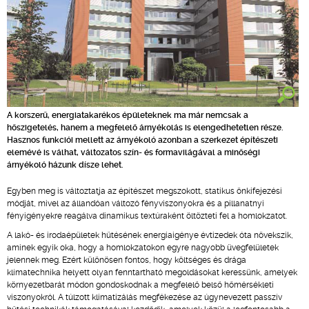
A korszerű, energiatakarékos épületeknek ma már nemcsak a
hőszigetelés, hanem a megfelelő árnyékolás is elengedhetetlen része.
Hasznos funkciói mellett az árnyékoló azonban a szerkezet építészeti
elemévé is válhat, változatos szín- és formavilágával a minőségi
árnyékoló házunk dísze lehet.
Egyben meg is változtatja az építészet megszokott, statikus önkifejezési
módját, mivel az állandóan változó fényviszonyokra és a pillanatnyi
fényigényekre reagálva dinamikus textúraként öltözteti fel a homlokzatot.
A lakó- és irodaépületek hűtésének energiaigénye évtizedek óta növekszik,
aminek egyik oka, hogy a homlokzatokon egyre nagyobb üvegfelületek
jelennek meg. Ezért különösen fontos, hogy költséges és drága
klímatechnika helyett olyan fenntartható megoldásokat keressünk, amelyek
környezetbarát módon gondoskodnak a megfelelő belső hőmérsékleti
viszonyokról. A túlzott klimatizálás megfékezése az úgynevezett passzív