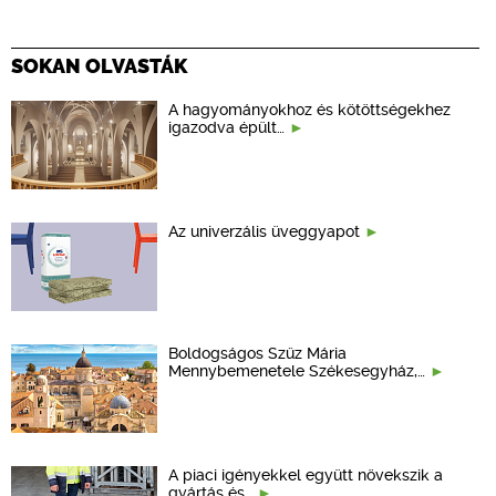
SOKAN OLVASTÁK
A hagyományokhoz és kötöttségekhez
igazodva épült…
Az univerzális üveggyapot
Boldogságos Szűz Mária
Mennybemenetele Székesegyház,…
A piaci igényekkel együtt növekszik a
gyártás és…