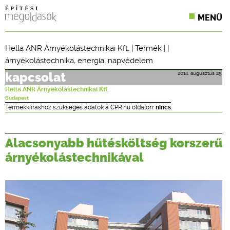
MENÜ
KONFERENCIÁK
Hella ANR Árnyékolástechnikai Kft.
|
Termék
| |
árnyékolástechnika
,
energia
,
napvédelem
SZAKLAPOK
2014. augusztus 25.
kapcsolat
CPR TERMÉKKIÍRÁS
Hella ANR Árnyékolástechnikai Kft.
Budapest
ÉPÍTÉSI JOG
Termékkiíráshoz szükséges adatok a CPR.hu oldalon:
nincs
ONLINE KÉPZÉSEK
Alacsonyabb hűtésköltség korszerű
TERVEZÉSI SEGÉDLETEK
árnyékolástechnikával