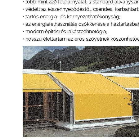
• több mint 220 féle árnyalat, 3 standard állványsz
• védett az elszennyeződéstől, csendes, karbantar
• tartós energia- és környezethatékonyság;
• az energiafelhasználás csökkenése a háztartásban
• modern építési és lakástechnológia;
• hosszú élettartam az erős szövetnek köszönhetőe