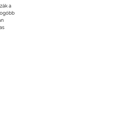
zzák a
gyogóbb
an
as