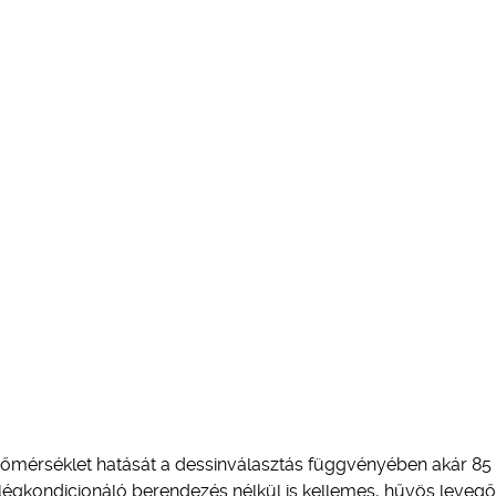
hőmérséklet hatását a dessinválasztás függvényében akár 85
 légkondicionáló berendezés nélkül is kellemes, hűvös levegő