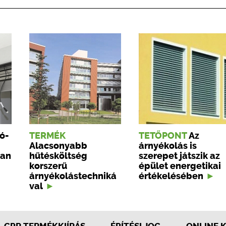
ó-
TERMÉK
TETŐPONT
Az
Alacsonyabb
árnyékolás is
san
hűtésköltség
szerepet játszik az
korszerű
épület energetikai
árnyékolástechniká
értékelésében
val