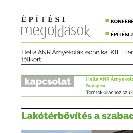
KONFER
ÉPÍTÉSI 
Hella ANR Árnyékolástechnikai Kft.
|
Te
télikert
kapcsolat
Hella ANR Árnyékolá
Budapest
Termékkiíráshoz szük
Lakótérbővítés a szaba