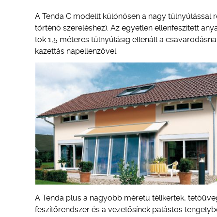
A Tenda C modellt különösen a nagy túlnyúlással re
történő szereléshez). Az egyetlen ellenfeszített a
tok 1,5 méteres túlnyúlásig ellenáll a csavarodásna
kazettás napellenzővel.
A Tenda plus a nagyobb méretű télikertek, tetőüve
feszítőrendszer és a vezetősínek palástos tenge