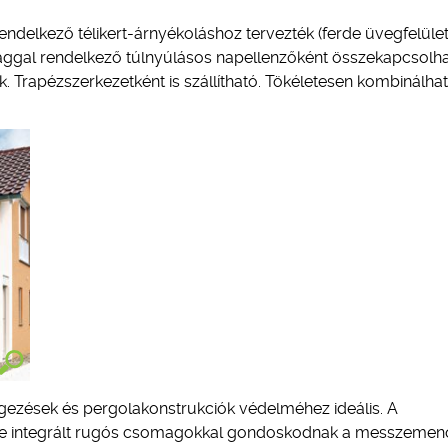
ndelkező télikert-árnyékoláshoz tervezték (ferde üvegfelüle
nyaggal rendelkező túlnyúlásos napellenzőként összekapcsolha
k. Trapézszerkezetként is szállítható. Tökéletesen kombinálha
gezések és pergolakonstrukciók védelméhez ideális. A
lybe integrált rugós csomagokkal gondoskodnak a messzeme