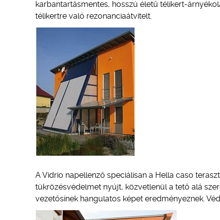
karbantartásmentes, hosszú életű télikert-árnyékolá
télikertre való rezonanciaátvitelt.
A Vidrio napellenző speciálisan a Hella caso teras
tükrözésvédelmet nyújt, közvetlenül a tető alá szere
vezetősínek hangulatos képet eredményeznek. Véde