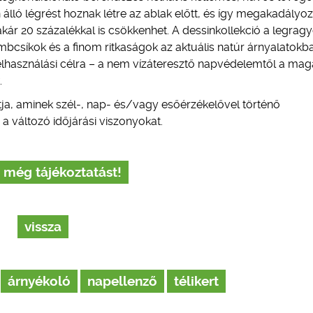
álló légrést hoznak létre az ablak előtt, és így megakadályo
 akár 20 százalékkal is csökkenhet. A dessinkollekció a legra
ömbcsíkok és a finom ritkaságok az aktuális natúr árnyalatokb
elhasználási célra – a nem vízáteresztő napvédelemtől a mag
.
tja, aminek szél-, nap- és/vagy esőérzékelővel történő
 a változó időjárási viszonyokat.
 még tájékoztatást!
vissza
árnyékoló
napellenző
télikert