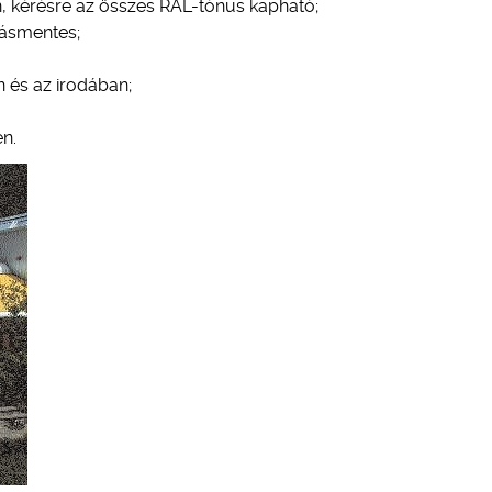
ín, kérésre az összes RAL-tónus kapható;
tásmentes;
 és az irodában;
n.