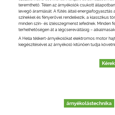
teremthető. Télen az árnyékolók csukott állapotban 
levegő áramlását. A fűtés általi energiafogyasztás
színekkel és fényerővel rendelkezik, a klasszikus t
minden szín- és ízlésszegmenst lefednek. Minden f
terhelhetőségen át a légcsereváltásig – alkalmasak
A Hella télikert-árnyékolókat elektromos motor haj
kiegészítésével az árnyékoló kitűnően tudja követni
Kérek
árnyékolástechnika