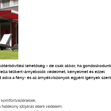
lakótérbővítési lehetőség – de csak akkor, ha gondoskodunk
ella télikert-árnyékolók védelmet, kényelmet és ezzel
adva a fény- és az árnyékviszonyok egyéni igények szeri
s komfortvezérlések;
 hatékony időjárás elleni védelem;