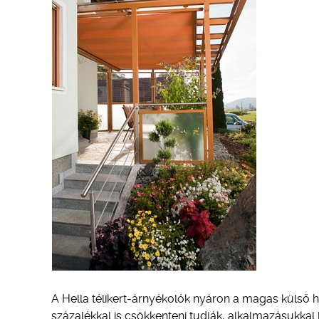
A Hella télikert-árnyékolók nyáron a magas külső 
százalékkal is csökkenteni tudják, alkalmazásukkal