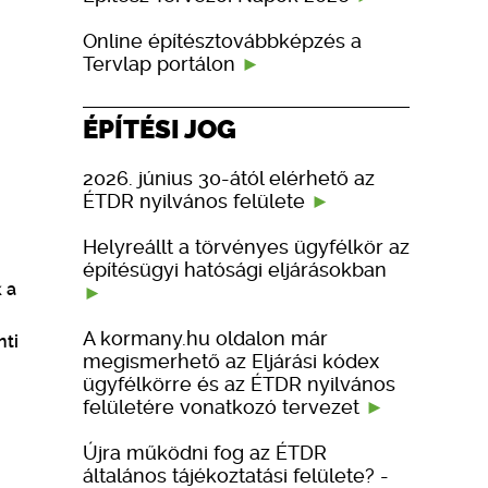
Online építésztovábbképzés a
Tervlap portálon
ÉPÍTÉSI JOG
2026. június 30-ától elérhető az
ÉTDR nyilvános felülete
Helyreállt a törvényes ügyfélkör az
építésügyi hatósági eljárásokban
 a
A kormany.hu oldalon már
nti
megismerhető az Eljárási kódex
ügyfélkörre és az ÉTDR nyilvános
felületére vonatkozó tervezet
Újra működni fog az ÉTDR
általános tájékoztatási felülete? -