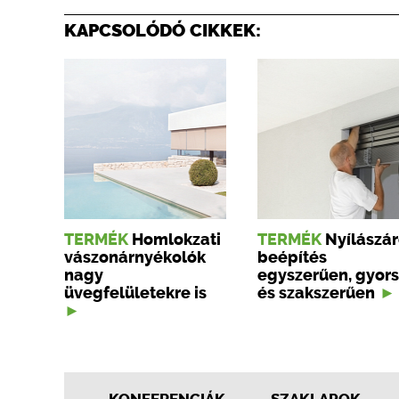
KAPCSOLÓDÓ CIKKEK:
TERMÉK
Homlokzati
TERMÉK
Nyílászár
vászonárnyékolók
beépítés
nagy
egyszerűen, gyor
üvegfelületekre is
és szakszerűen