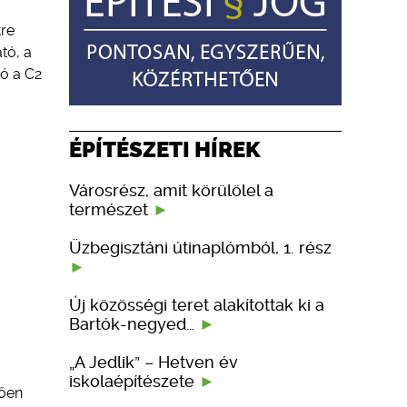
tre
tó, a
tó a C2
ÉPÍTÉSZETI HÍREK
Városrész, amit körülölel a
természet
Üzbegisztáni útinaplómból, 1. rész
Új közösségi teret alakítottak ki a
Bartók-negyed…
„A Jedlik” – Hetven év
iskolaépítészete
nően