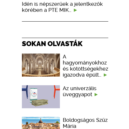
Idén is népszerűek a jelentkezők
körében a PTE MIK…
SOKAN OLVASTÁK
A
hagyományokhoz
és kötöttségekhez
igazodva épült…
Az univerzális
üveggyapot
Boldogságos Szűz
Mária