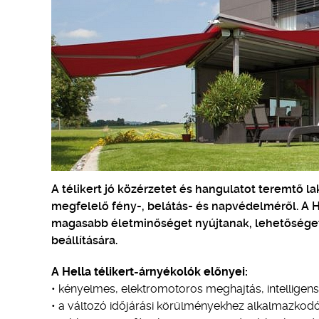
A télikert jó közérzetet és hangulatot teremtő 
megfelelő fény-, belátás- és napvédelméről. A H
magasabb életminőséget nyújtanak, lehetőséget 
beállítására.
A Hella télikert-árnyékolók előnyei:
• kényelmes, elektromotoros meghajtás, intelligen
• a változó időjárási körülményekhez alkalmazkodó