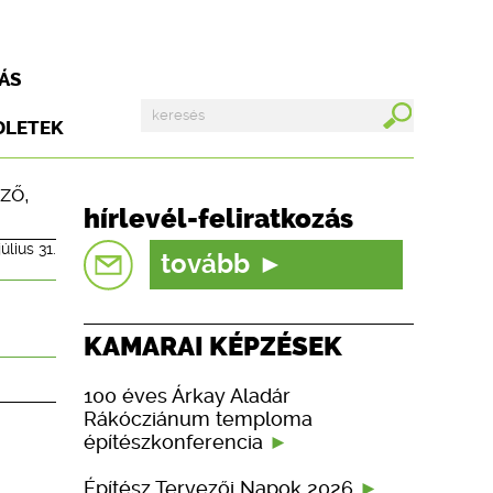
ÁS
DLETEK
nző
,
hírlevél-feliratkozás
július 31.
tovább
KAMARAI KÉPZÉSEK
100 éves Árkay Aladár
Rákócziánum temploma
építészkonferencia
Építész Tervezői Napok 2026