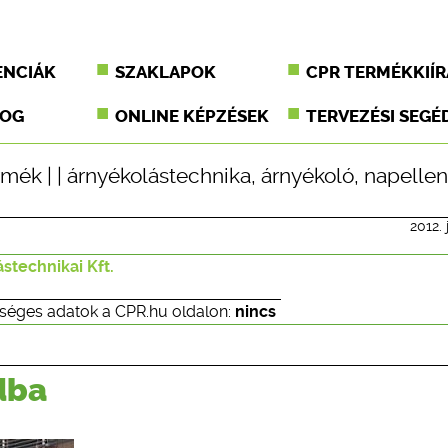
ENCIÁK
SZAKLAPOK
CPR TERMÉKKIÍR
JOG
ONLINE KÉPZÉSEK
TERVEZÉSI SEGÉ
rmék
| |
árnyékolástechnika
,
árnyékoló
,
napelle
2012. 
stechnikai Kft.
séges adatok a CPR.hu oldalon:
nincs
dba