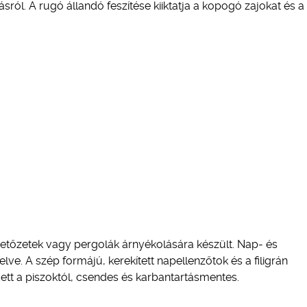
sról. A rugó állandó feszítése kiiktatja a kopogó zajokat és a
ztetőzetek vagy pergolák árnyékolására készült. Nap- és
lve. A szép formájú, kerekített napellenzőtok és a filigrán
tt a piszoktól, csendes és karbantartásmentes.