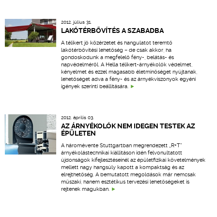
2012. július 31.
LAKÓTÉRBŐVÍTÉS A SZABADBA
A télikert jó közérzetet és hangulatot teremtő
lakótérbővítési lehetőség – de csak akkor, ha
gondoskodunk a megfelelő fény-, belátás- és
napvédelméről. A Hella télikert-árnyékolók védelmet,
kényelmet és ezzel magasabb életminőséget nyújtanak,
lehetőséget adva a fény- és az árnyékviszonyok egyéni
igények szerinti beállítására.
2012. április 03.
AZ ÁRNYÉKOLÓK NEM IDEGEN TESTEK AZ
ÉPÜLETEN
A háromévente Stuttgartban megrendezett „R+T”
árnyékolástechnikai kiállításon idén felvonultatott
újdonságok kifejlesztéseinél az épületfizikai követelmények
mellett nagy hangsúly kapott a kompaktság és az
elrejthetőség. A bemutatott megoldások már nemcsak
műszaki, hanem esztétikus tervezési lehetőségeket is
rejtenek magukban.