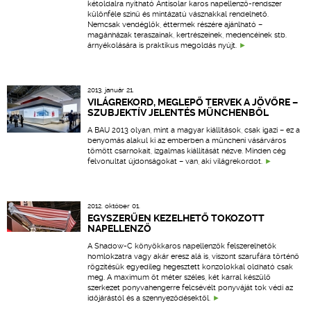
kétoldalra nyitható Antisolar karos napellenző-rendszer
különféle színű és mintázatú vásznakkal rendelhető.
Nemcsak vendéglők, éttermek részére ajánlható –
magánházak teraszainak, kertrészeinek, medencéinek stb.
árnyékolására is praktikus megoldás nyújt.
2013. január 21.
VILÁGREKORD, MEGLEPŐ TERVEK A JÖVŐRE –
SZUBJEKTÍV JELENTÉS MÜNCHENBŐL
A BAU 2013 olyan, mint a magyar kiállítások, csak igazi – ez a
benyomás alakul ki az emberben a müncheni vásárváros
tömött csarnokait, izgalmas kiállítását nézve. Minden cég
felvonultat újdonságokat – van, aki világrekordot.
2012. október 01.
EGYSZERŰEN KEZELHETŐ TOKOZOTT
NAPELLENZŐ
A Shadow-C könyökkaros napellenzők felszerelhetők
homlokzatra vagy akár eresz alá is, viszont szarufára történő
rögzítésük egyedileg hegesztett konzolokkal oldható csak
meg. A maximum öt méter széles, két karral készülő
szerkezet ponyvahengerre felcsévélt ponyváját tok védi az
időjárástól és a szennyeződésektől.