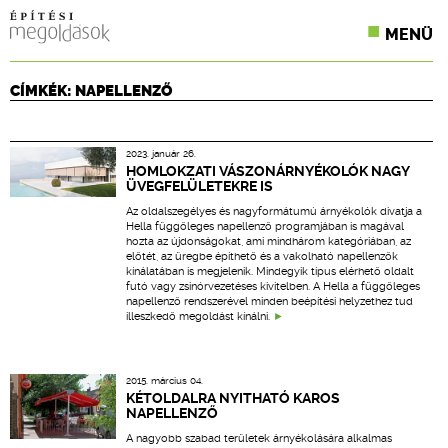
MENÜ
KONFERENCIÁK
CÍMKÉK: NAPELLENZŐ
SZAKLAPOK
2023. január 26.
CPR TERMÉKKIÍRÁS
HOMLOKZATI VÁSZONÁRNYÉKOLÓK NAGY
ÜVEGFELÜLETEKRE IS
ÉPÍTÉSI JOG
Az oldalszegélyes és nagyformátumú árnyékolók divatja a
Hella függőleges napellenző programjában is magával
hozta az újdonságokat, ami mindhárom kategóriában, az
ONLINE KÉPZÉSEK
előtét, az üregbe építhető és a vakolható napellenzők
kínálatában is megjelenik. Mindegyik típus elérhető oldalt
futó vagy zsinórvezetéses kivitelben. A Hella a függőleges
TERVEZÉSI SEGÉDLETEK
napellenző rendszerével minden beépítési helyzethez tud
illeszkedő megoldást kínálni.
2015. március 04.
KÉTOLDALRA NYITHATÓ KAROS
NAPELLENZŐ
A nagyobb szabad területek árnyékolására alkalmas