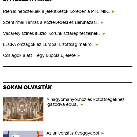
Idén is népszerűek a jelentkezők körében a PTE MIK…
Szentirmai Tamás a Közlekedési és Beruházási…
Vasarely színes illúziói korunk sztárépítészeinek…
EECFA országok az Európai Bizottság makro…
Csillagok alatt – egy kupola új élete
SOKAN OLVASTÁK
A hagyományokhoz és kötöttségekhez
igazodva épült…
Az univerzális üveggyapot