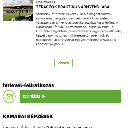
2010. május 29.
TERASZOK PRAKTIKUS ÁRNYÉKOLÁSA
Szállodák, éttermek, kávézók, illetve magánteraszok
színvonalas, hangulatos árnyékolására kínál széles
választékban árnyékolástechnikai eszközöket a Hofmann
Garázsipari Kft. Ballun Szerszám és Terasz Divíziója – a
különféle megoldású, falra szerelhető vagy földre állítható,
kézzel vagy motorral működtethető napernyők és
napellenzők akár ötvenhat négyzetméternyi árnyékot is
képesek nyújtani.
vissza
hírlevél-feliratkozás
tovább
KAMARAI KÉPZÉSEK
100 éves Árkay Aladár Rákócziánum temploma