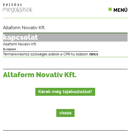
MENÜ
KONFERENCIÁK
Altaform Novatív Kft.
SZAKLAPOK
kapcsolat
Altaform Novatív Kft.
CPR TERMÉKKIÍRÁS
Budapest
Termákkiíráshoz szükséges adatok a CPR.hu oldalon:
nincs
ÉPÍTÉSI JOG
Altaform Novatív Kft.
ONLINE KÉPZÉSEK
TERVEZÉSI SEGÉDLETEK
Kérek még tájékoztatást!
vissza