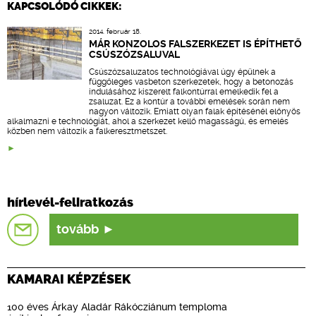
KAPCSOLÓDÓ CIKKEK:
2014. február 18.
MÁR KONZOLOS FALSZERKEZET IS ÉPÍTHETŐ
CSÚSZÓZSALUVAL
Csúszózsaluzatos technológiával úgy épülnek a
függőleges vasbeton szerkezetek, hogy a betonozás
indulásához kiszerelt falkontúrral emelkedik fel a
zsaluzat. Ez a kontúr a további emelések során nem
nagyon változik. Emiatt olyan falak építésénél előnyös
alkalmazni e technológiát, ahol a szerkezet kellő magasságú, és emelés
közben nem változik a falkeresztmetszet.
hírlevél-feliratkozás
tovább
KAMARAI KÉPZÉSEK
100 éves Árkay Aladár Rákócziánum temploma