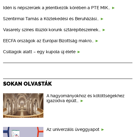
Idén is népszerűek a jelentkezők körében a PTE MIK…
Szentirmai Tamás a Közlekedési és Beruházási…
Vasarely színes illúziói korunk sztárépítészeinek…
EECFA országok az Európai Bizottság makro…
Csillagok alatt – egy kupola új élete
SOKAN OLVASTÁK
A hagyományokhoz és kötöttségekhez
igazodva épült…
Az univerzális üveggyapot