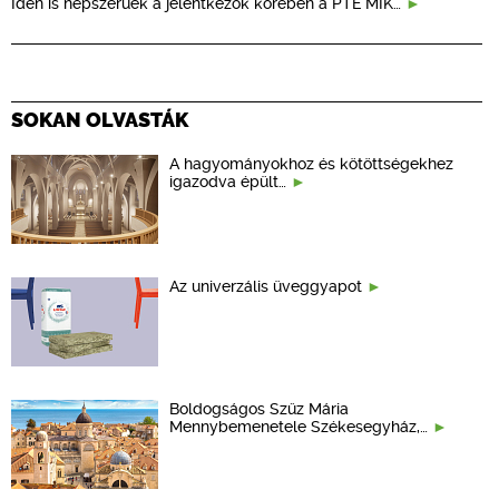
Idén is népszerűek a jelentkezők körében a PTE MIK…
SOKAN OLVASTÁK
A hagyományokhoz és kötöttségekhez
igazodva épült…
Az univerzális üveggyapot
Boldogságos Szűz Mária
Mennybemenetele Székesegyház,…