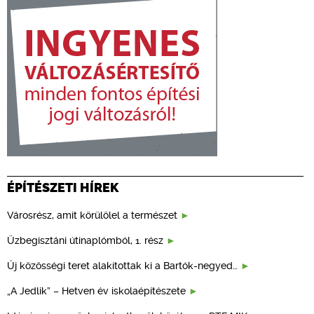
ÉPÍTÉSZETI HÍREK
Városrész, amit körülölel a természet
Üzbegisztáni útinaplómból, 1. rész
Új közösségi teret alakítottak ki a Bartók-negyed…
„A Jedlik” – Hetven év iskolaépítészete