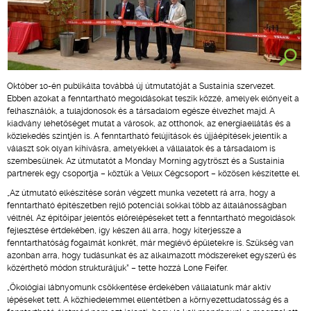
Október 10-én publikálta továbbá új útmutatóját a Sustainia szervezet.
Ebben azokat a fenntartható megoldásokat teszik közzé, amelyek előnyeit a
felhasználók, a tulajdonosok és a társadalom egésze élvezhet majd. A
kiadvány lehetőséget mutat a városok, az otthonok, az energiaellátás és a
közlekedés szintjén is. A fenntartható felújítások és újjáépítések jelentik a
választ sok olyan kihívásra, amelyekkel a vállalatok és a társadalom is
szembesülnek. Az útmutatót a Monday Morning agytröszt és a Sustainia
partnerek egy csoportja – köztük a Velux Cégcsoport – közösen készítette el.
„Az útmutató elkészítése során végzett munka vezetett rá arra, hogy a
fenntartható építészetben rejlő potenciál sokkal több az általánosságban
véltnél. Az építőipar jelentős előrelépéseket tett a fenntartható megoldások
fejlesztése értdekében, így készen áll arra, hogy kiterjessze a
fenntarthatóság fogalmát konkrét, már meglévő épületekre is. Szükség van
azonban arra, hogy tudásunkat és az alkalmazott módszereket egyszerű és
közérthető módon strukturáljuk” – tette hozzá Lone Feifer.
„Ökológiai lábnyomunk csökkentése érdekében vállalatunk már aktív
lépéseket tett. A közhiedelemmel ellentétben a környezettudatosság és a