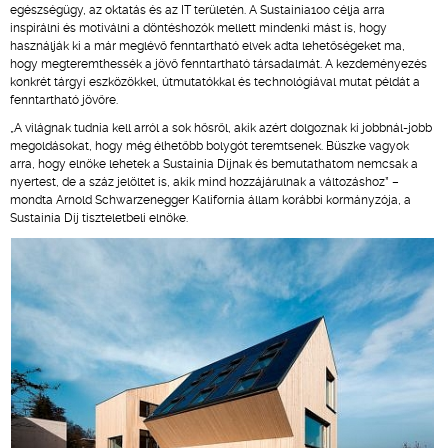
egészségügy, az oktatás és az IT területén. A Sustainia100 célja arra
inspirálni és motiválni a döntéshozók mellett mindenki mást is, hogy
használják ki a már meglévő fenntartható elvek adta lehetőségeket ma,
hogy megteremthessék a jövő fenntartható társadalmát. A kezdeményezés
konkrét tárgyi eszközökkel, útmutatókkal és technológiával mutat példát a
fenntartható jövőre.
„A világnak tudnia kell arról a sok hősről, akik azért dolgoznak ki jobbnál-jobb
megoldásokat, hogy még élhetőbb bolygót teremtsenek. Büszke vagyok
arra, hogy elnöke lehetek a Sustainia Díjnak és bemutathatom nemcsak a
nyertest, de a száz jelöltet is, akik mind hozzájárulnak a változáshoz” –
mondta Arnold Schwarzenegger Kalifornia állam korábbi kormányzója, a
Sustainia Díj tiszteletbeli elnöke.