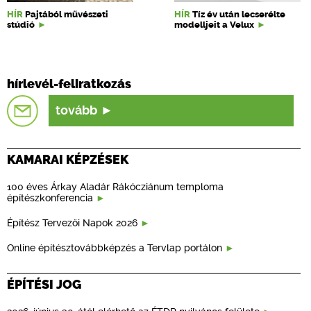
HÍR
Pajtából művészeti
HÍR
Tíz év után lecserélte
stúdió
modelljeit a Velux
hírlevél-feliratkozás
tovább
KAMARAI KÉPZÉSEK
100 éves Árkay Aladár Rákócziánum temploma
építészkonferencia
Építész Tervezői Napok 2026
Online építésztovábbképzés a Tervlap portálon
ÉPÍTÉSI JOG