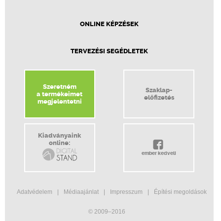
ONLINE KÉPZÉSEK
TERVEZÉSI SEGÉDLETEK
Szeretném
Szaklap-
a termékeimet
előfizetés
megjelentetni
Kiadványaink
online:
ember kedveli
Adatvédelem
Médiaajánlat
Impresszum
Építési megoldások
© 2009–2016