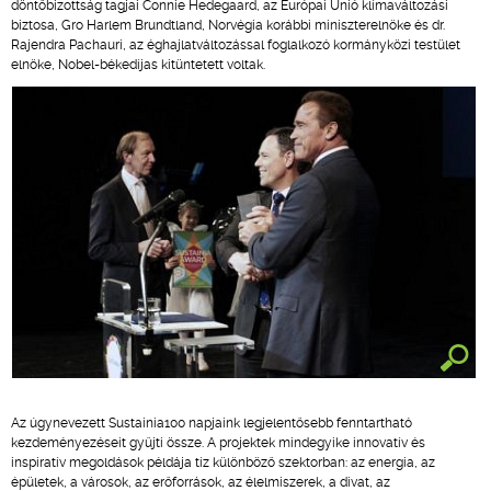
döntőbizottság tagjai Connie Hedegaard, az Európai Unió klímaváltozási
biztosa, Gro Harlem Brundtland, Norvégia korábbi miniszterelnöke és dr.
Rajendra Pachauri, az éghajlatváltozással foglalkozó kormányközi testület
elnöke, Nobel-békedíjas kitüntetett voltak.
Az úgynevezett Sustainia100 napjaink legjelentősebb fenntartható
kezdeményezéseit gyűjti össze. A projektek mindegyike innovatív és
inspiratív megoldások példája tíz különböző szektorban: az energia, az
épületek, a városok, az erőforrások, az élelmiszerek, a divat, az