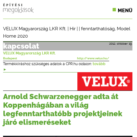
MENÜ
KONFERENCIÁK
VELUX Magyarország LKR Kft.
|
Hír
| |
fenntarthatóság
,
Model
Home 2020
SZAKLAPOK
2012. október 19.
kapcsolat
CPR TERMÉKKIÍRÁS
VELUX Magyarország LKR Kft.
Budapest
http://www.velux.hu/
ÉPÍTÉSI JOG
Termékkiíráshoz szükséges adatok a CPR.hu oldalon:
tovább
ONLINE KÉPZÉSEK
TERVEZÉSI SEGÉDLETEK
Arnold Schwarzenegger adta át
Koppenhágában a világ
legfenntarthatóbb projektjeinek
járó elismeréseket