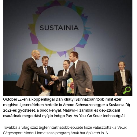
Október 11-én a koppenhágai Dán Királyi Színházban több mint ezer
meghívott jelenlétében hirdette ki Arnold Schwarzenegger a Sustainia Díj
2012-es győztesét, a 6000 kenyai, Malawi-i, zambiai és dél-szudáni
családnak megoldást nyújtó Indigo Pay-As-You-Go Solar technológiát.
Továbbá a világ száz legfenntarthatóbb épülete közé választották a Velux
Cégcsoport Model Home 2020 programjának hat épületét is. A