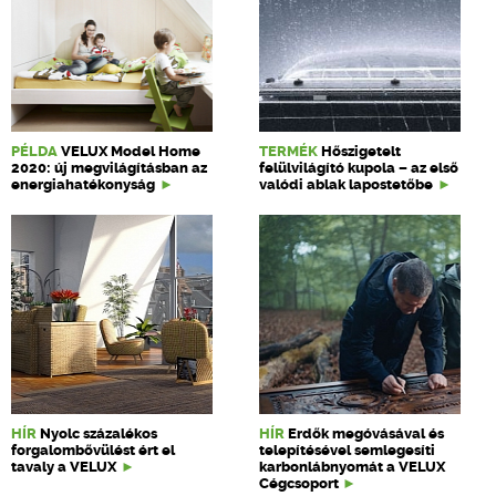
PÉLDA
VELUX Model Home
TERMÉK
Hőszigetelt
2020: új megvilágításban az
felülvilágító kupola – az első
energiahatékonyság
valódi ablak lapostetőbe
HÍR
Nyolc százalékos
HÍR
Erdők megóvásával és
forgalombővülést ért el
telepítésével semlegesíti
tavaly a VELUX
karbonlábnyomát a VELUX
Cégcsoport