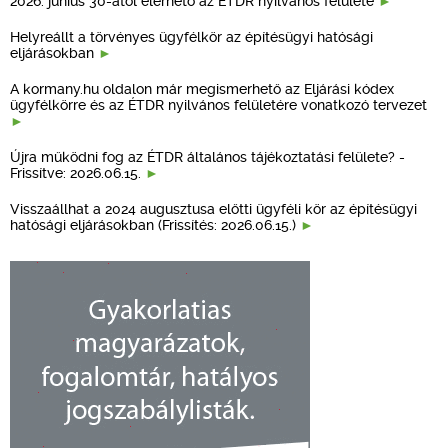
2026. június 30-ától elérhető az ÉTDR nyilvános felülete
Helyreállt a törvényes ügyfélkör az építésügyi hatósági
eljárásokban
A kormany.hu oldalon már megismerhető az Eljárási kódex
ügyfélkörre és az ÉTDR nyilvános felületére vonatkozó tervezet
Újra működni fog az ÉTDR általános tájékoztatási felülete? -
Frissítve: 2026.06.15.
Visszaállhat a 2024 augusztusa előtti ügyféli kör az építésügyi
hatósági eljárásokban (Frissítés: 2026.06.15.)