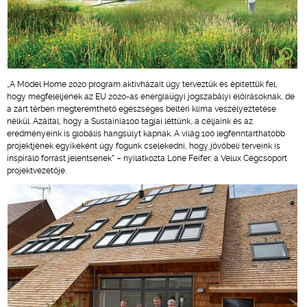
„A Model Home 2020 program aktívházait úgy terveztük és építettük fel,
hogy megfeleljenek az EU 2020-as energiaügyi jogszabályi előírásoknak, de
a zárt térben megteremthető egészséges beltéri klíma veszélyeztetése
nélkül. Azáltal, hogy a Sustainia100 tagjai lettünk, a céljaink és az
eredményeink is globális hangsúlyt kapnak. A világ 100 legfenntarthatóbb
projektjének egyikeként úgy fogunk cselekedni, hogy jövőbeli terveink is
inspiráló forrást jelentsenek” – nyilatkozta Lone Feifer, a Velux Cégcsoport
projektvezetője.