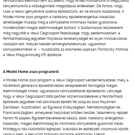
fenntartható életmód nem azt jelenti, hogy le kell mondanunk a megszokott
kényelmünkről a költségkímélő megoldások érdekében. De fontos, hogy
csak a reális igényeinkre szabva építkezzünk, és ne essünk túlzásokba. A
Model Home 2020 program a hatékony épületenergetikai kialakítás
lehetőségét mutatja meg a környezetre minimális hatást gyakorolva,
mindeközben magas életminőséget biztosít. A Sustainia100 részeseként
még nagyobb a Velux Cégcsoport felelőssége, hogy példamutatóan, a
fenntarthatóság jegyében folytassa tevékenységét és olyan innovációkkal
rukkoljon elő, melyek kellően ennergiahatékonyak, ugyankkor
környezetkímélők is” – nyilatkozta az elismerés kapcsán Tornóczky Mónika,
a Velux Magyarország Kft. építésze.
A Model Home 2020 programról
A Model Home 2020 program a Velux Cégcsoport kezdeményezése, mely a
következő generáció épülettervezési elképzeléseit támogatja magas
életminőséget kínáló, ugyanakkor környezetbarát épületekről. Lényege,
hogy a Velux Cégcsoport több partner közreműködésével a fenntartható
építkezés jegyében hat aktívházat épített fel 2009 és 2010 folyamán
Dániában, Ausztriában, az Egyesült Királyságban, Németországban és
Franciaországban, amelyeket használat közben tesztel. Valamennyi épület
három fő alapelv figyelembevételével készül, ezek: hatékony energetikai
kialakítás, magas életminőség és minimális környezetre gyakorolt hatás.
Mindegyik ház különböző éghajlati, kulturális és építészeti viszonyok között
valósul meg, a helyszínt biztosító országok adottságai szerint.