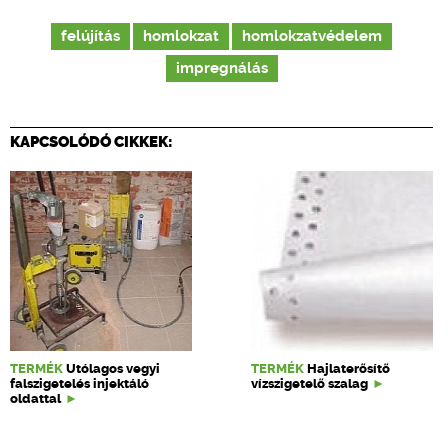
felújítás
homlokzat
homlokzatvédelem
impregnálás
KAPCSOLÓDÓ CIKKEK:
TERMÉK
Utólagos vegyi
TERMÉK
Hajlaterősítő
falszigetelés injektáló
vízszigetelő szalag
oldattal