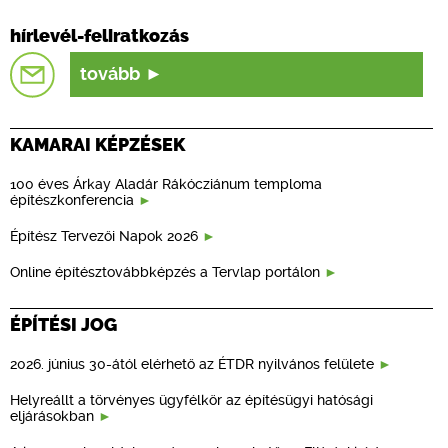
hírlevél-feliratkozás
tovább
KAMARAI KÉPZÉSEK
100 éves Árkay Aladár Rákócziánum temploma
építészkonferencia
Építész Tervezői Napok 2026
Online építésztovábbképzés a Tervlap portálon
ÉPÍTÉSI JOG
2026. június 30-ától elérhető az ÉTDR nyilvános felülete
Helyreállt a törvényes ügyfélkör az építésügyi hatósági
eljárásokban