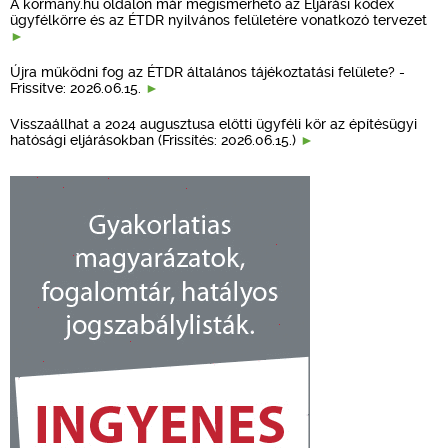
A kormany.hu oldalon már megismerhető az Eljárási kódex
ügyfélkörre és az ÉTDR nyilvános felületére vonatkozó tervezet
Újra működni fog az ÉTDR általános tájékoztatási felülete? -
Frissítve: 2026.06.15.
Visszaállhat a 2024 augusztusa előtti ügyféli kör az építésügyi
hatósági eljárásokban (Frissítés: 2026.06.15.)