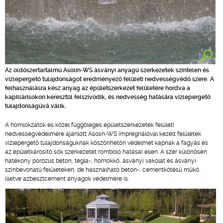
Az oldószertartalmú Asolin-WS ásványi anyagú szerkezetek színtelen és
vízlepergető tulajdonságot eredményező felületi nedvességvédő szere. A
felhasználásra kész anyag az épületszerkezet felületére hordva a
kapillárisokon keresztül felszívódik, és nedvesség hatására vízlepergető
tulajdonságúvá válik.
A homlokzatok és közel függőleges épületszerkezetek felületi
nedvességvédelmére ajánlott Asolin-WS impregnálóval kezelt felületek
vízlepergető tulajdonságuknak köszönhetőn védelmet kapnak a fagyás és
az épületkárosító sók szerkezetet romboló hatásai ellen. A szer különösen
hatékony porózus beton, tégla-, homokkő, ásványi vakolat és ásványi
színbevonatú felületeken, de használható beton-, cementkötésű műkő,
illetve azbesztcement anyagok védelmére is.