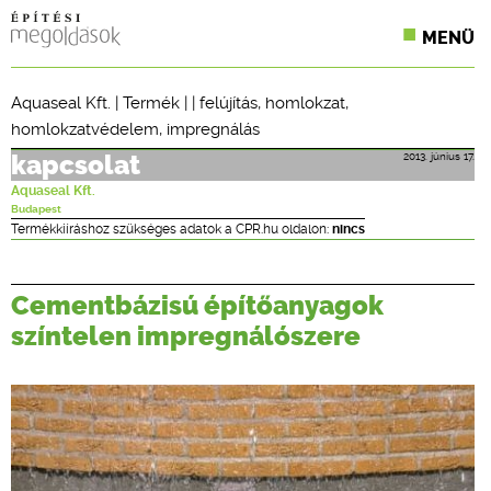
MENÜ
KONFERENCIÁK
Aquaseal Kft.
|
Termék
| |
felújítás
,
homlokzat
,
homlokzatvédelem
,
impregnálás
SZAKLAPOK
2013. június 17.
kapcsolat
CPR TERMÉKKIÍRÁS
Aquaseal Kft.
Budapest
ÉPÍTÉSI JOG
Termékkiíráshoz szükséges adatok a CPR.hu oldalon:
nincs
ONLINE KÉPZÉSEK
Cementbázisú építőanyagok
TERVEZÉSI SEGÉDLETEK
színtelen impregnálószere