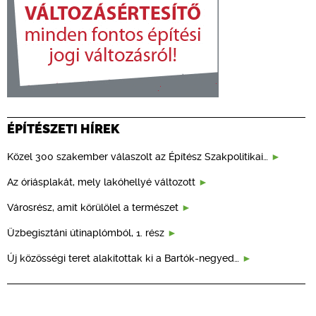
ÉPÍTÉSZETI HÍREK
Közel 300 szakember válaszolt az Építész Szakpolitikai…
Az óriásplakát, mely lakóhellyé változott
Városrész, amit körülölel a természet
Üzbegisztáni útinaplómból, 1. rész
Új közösségi teret alakítottak ki a Bartók-negyed…