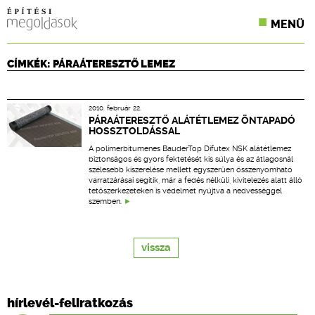
MENÜ
KONFERENCIÁK
CÍMKÉK: PÁRAÁTERESZTŐ LEMEZ
SZAKLAPOK
2010. február 22.
CPR TERMÉKKIÍRÁS
PÁRAÁTERESZTŐ ALÁTÉTLEMEZ ÖNTAPADÓ
HOSSZTOLDÁSSAL
ÉPÍTÉSI JOG
A polimerbitumenes BauderTop Difutex NSK alátétlemez
biztonságos és gyors fektetését kis súlya és az átlagosnál
szélesebb kiszerelése mellett egyszerűen összenyomható
ONLINE KÉPZÉSEK
varratzárásai segítik, már a fedés nélküli, kivitelezés alatt álló
tetőszerkezeteken is védelmet nyújtva a nedvességgel
szemben.
TERVEZÉSI SEGÉDLETEK
vissza
hírlevél-feliratkozás