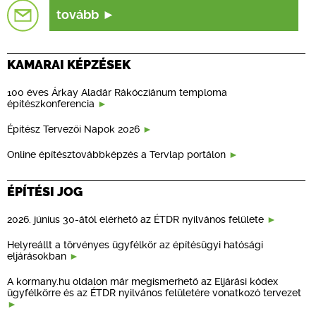
tovább
KAMARAI KÉPZÉSEK
100 éves Árkay Aladár Rákócziánum temploma
építészkonferencia
Építész Tervezői Napok 2026
Online építésztovábbképzés a Tervlap portálon
ÉPÍTÉSI JOG
2026. június 30-ától elérhető az ÉTDR nyilvános felülete
Helyreállt a törvényes ügyfélkör az építésügyi hatósági
eljárásokban
A kormany.hu oldalon már megismerhető az Eljárási kódex
ügyfélkörre és az ÉTDR nyilvános felületére vonatkozó tervezet