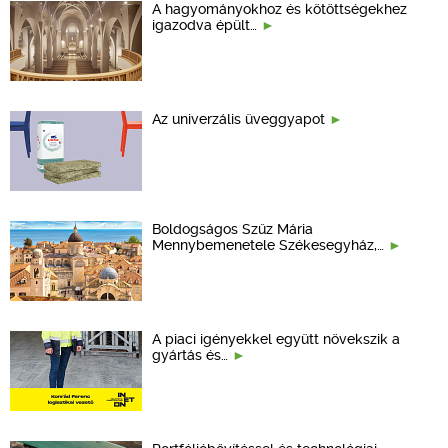
A hagyományokhoz és kötöttségekhez
igazodva épült…
Az univerzális üveggyapot
Boldogságos Szűz Mária
Mennybemenetele Székesegyház,…
A piaci igényekkel együtt növekszik a
gyártás és…