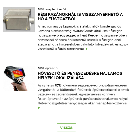
2010. szeptember 14.
RÉGI KAZÁNOKNÁL IS VISSZANYERHETŐ A
HŐ A FÜSTGÁZBÓL
A hagyományos kazánok is átalakíthatók kondenzációs
kazánná a szászországi Wätas GmbH által kínált füstgáz
hővisszanyerő egységgel: a Heat Keeper hővisszanyerőben
nemesacél hőcserélőn keresztül áramlik a füstgáz, ahol
átadja a hőt a hőcserélőben cirkuláló folyadéknak, és az így
visszakerül a fűtési rendszerbe.
2010. április 16.
HŐVESZTŐ ÉS PENÉSZEDÉSRE HAJLAMOS
HELYEK LOKALIZÁLÁSA
Az új Tetso 875 hőkamera segítségével roncsolásmentesen
vizsgálhatók a különböző felületek, épületszerkezeti elemek,
vezeték- és csőrendszerek, egyszerűen és könnyen
feltérképezhetők az épületek penészedésre hajlamos helyei,
illetve hőszigetelési hiányosságai, akár már építés közben is.
vissza