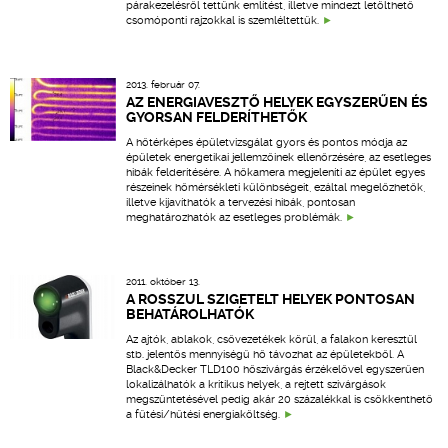
párakezelésről tettünk említést, illetve mindezt letölthető
csomóponti rajzokkal is szemléltettük.
2013. február 07.
AZ ENERGIAVESZTŐ HELYEK EGYSZERŰEN ÉS
GYORSAN FELDERÍTHETŐK
A hőtérképes épületvizsgálat gyors és pontos módja az
épületek energetikai jellemzőinek ellenőrzésére, az esetleges
hibák felderítésére. A hőkamera megjeleníti az épület egyes
részeinek hőmérsékleti különbségeit, ezáltal megelőzhetők,
illetve kijavíthatók a tervezési hibák, pontosan
meghatározhatók az esetleges problémák.
2011. október 13.
A ROSSZUL SZIGETELT HELYEK PONTOSAN
BEHATÁROLHATÓK
Az ajtók, ablakok, csővezetékek körül, a falakon keresztül
stb. jelentős mennyiségű hő távozhat az épületekből. A
Black&Decker TLD100 hőszivárgás érzékelővel egyszerűen
lokalizálhatók a kritikus helyek, a rejtett szivárgások
megszüntetésével pedig akár 20 százalékkal is csökkenthető
a fűtési/hűtési energiaköltség.