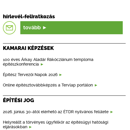
hírlevél-feliratkozás
tovább
KAMARAI KÉPZÉSEK
100 éves Árkay Aladár Rákócziánum temploma
építészkonferencia
Építész Tervezői Napok 2026
Online építésztovábbképzés a Tervlap portálon
ÉPÍTÉSI JOG
2026. június 30-ától elérhető az ÉTDR nyilvános felülete
Helyreállt a törvényes ügyfélkör az építésügyi hatósági
eljárásokban