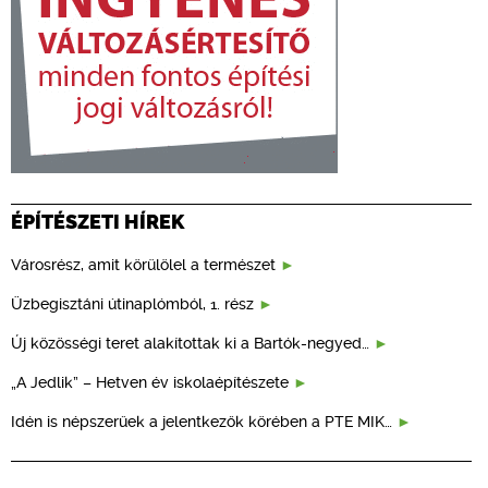
ÉPÍTÉSZETI HÍREK
Városrész, amit körülölel a természet
Üzbegisztáni útinaplómból, 1. rész
Új közösségi teret alakítottak ki a Bartók-negyed…
„A Jedlik” – Hetven év iskolaépítészete
Idén is népszerűek a jelentkezők körében a PTE MIK…