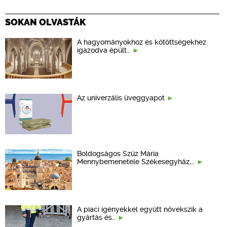
SOKAN OLVASTÁK
A hagyományokhoz és kötöttségekhez
igazodva épült…
Az univerzális üveggyapot
Boldogságos Szűz Mária
Mennybemenetele Székesegyház,…
A piaci igényekkel együtt növekszik a
gyártás és…