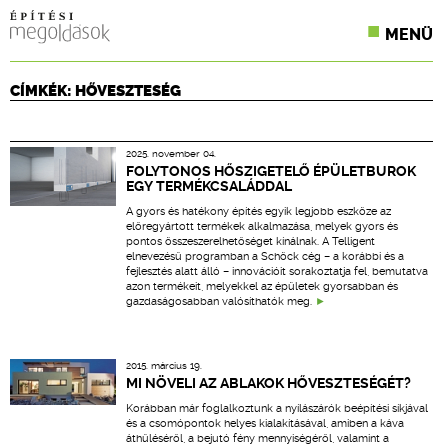
MENÜ
KONFERENCIÁK
CÍMKÉK: HŐVESZTESÉG
SZAKLAPOK
2025. november 04.
CPR TERMÉKKIÍRÁS
FOLYTONOS HŐSZIGETELŐ ÉPÜLETBUROK
EGY TERMÉKCSALÁDDAL
ÉPÍTÉSI JOG
A gyors és hatékony építés egyik legjobb eszköze az
előregyártott termékek alkalmazása, melyek gyors és
pontos összeszerelhetőséget kínálnak. A Telligent
ONLINE KÉPZÉSEK
elnevezésű programban a Schöck cég – a korábbi és a
fejlesztés alatt álló – innovációit sorakoztatja fel, bemutatva
azon termékeit, melyekkel az épületek gyorsabban és
TERVEZÉSI SEGÉDLETEK
gazdaságosabban valósíthatók meg.
2015. március 19.
MI NÖVELI AZ ABLAKOK HŐVESZTESÉGÉT?
Korábban már foglalkoztunk a nyílászárók beépítési síkjával
és a csomópontok helyes kialakításával, amiben a káva
áthűléséről, a bejutó fény mennyiségéről, valamint a