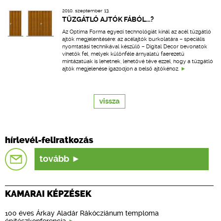
2010. szeptember 13.
TŰZGÁTLÓ AJTÓK FÁBÓL...?
Az Optima Forma egyedi technológiát kínál az acél tűzgátló
ajtók megjelenítésére: az acélajtók burkolatára – speciális
nyomtatási technikával készülő – Digital Decor bevonatok
vihetők fel, melyek különféle árnyalatú faerezetű
mintázatúak is lehetnek, lehetővé téve ezzel, hogy a tűzgátló
ajtók megjelenése igazodjon a belső ajtókéhoz.
vissza
hírlevél-feliratkozás
tovább
KAMARAI KÉPZÉSEK
100 éves Árkay Aladár Rákócziánum temploma
építészkonferencia