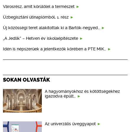
Városrész, amit körülölel a természet
Üzbegisztáni útinaplómból, 1. rész
Új közösségi teret alakítottak ki a Bartók-negyed…
„A Jedlik” – Hetven év iskolaépítészete
Idén is népszerűek a jelentkezők körében a PTE MIK…
SOKAN OLVASTÁK
A hagyományokhoz és kötöttségekhez
igazodva épült…
Az univerzális üveggyapot