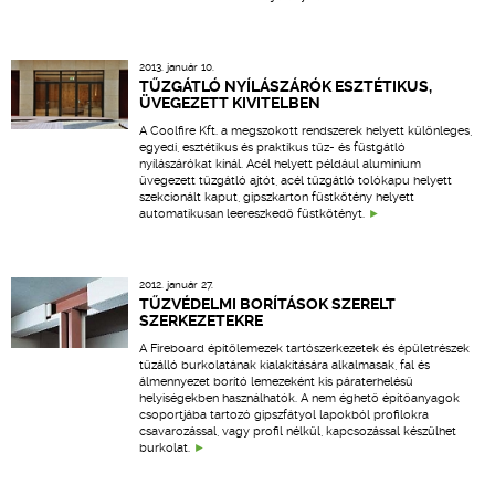
2013. január 10.
TŰZGÁTLÓ NYÍLÁSZÁRÓK ESZTÉTIKUS,
ÜVEGEZETT KIVITELBEN
A Coolfire Kft. a megszokott rendszerek helyett különleges,
egyedi, esztétikus és praktikus tűz- és füstgátló
nyílászárókat kínál. Acél helyett például alumínium
üvegezett tűzgátló ajtót, acél tűzgátló tolókapu helyett
szekcionált kaput, gipszkarton füstkötény helyett
automatikusan leereszkedő füstkötényt.
2012. január 27.
TŰZVÉDELMI BORÍTÁSOK SZERELT
SZERKEZETEKRE
A Fireboard építőlemezek tartószerkezetek és épületrészek
tűzálló burkolatának kialakítására alkalmasak, fal és
álmennyezet borító lemezeként kis páraterhelésű
helyiségekben használhatók. A nem éghető építőanyagok
csoportjába tartozó gipszfátyol lapokból profilokra
csavarozással, vagy profil nélkül, kapcsozással készülhet
burkolat.