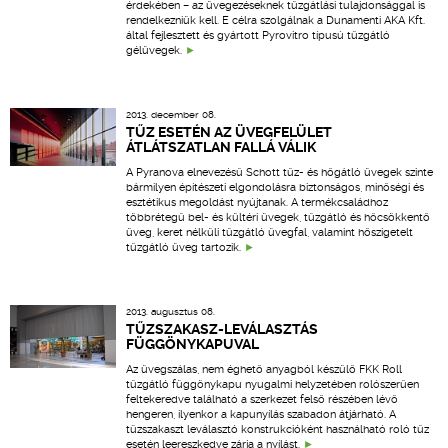
érdekében – az üvegezéseknek tűzgátlási tulajdonsággal is
rendelkezniük kell. E célra szolgálnak a Dunamenti AKA Kft.
által fejlesztett és gyártott Pyrovitro típusú tűzgátló
gélüvegek.
2013. december 08.
TŰZ ESETÉN AZ ÜVEGFELÜLET
ÁTLÁTSZATLAN FALLÁ VÁLIK
A Pyranova elnevezésű Schott tűz- és hőgátló üvegek szinte
bármilyen építészeti elgondolásra biztonságos, minőségi és
esztétikus megoldást nyújtanak. A termékcsaládhoz
többrétegű bel- és kültéri üvegek, tűzgátló és hőcsökkentő
üveg, keret nélküli tűzgátló üvegfal, valamint hőszigetelt
tűzgátló üveg tartozik.
2013. augusztus 08.
TŰZSZAKASZ-LEVÁLASZTÁS
FÜGGÖNYKAPUVAL
Az üvegszálas, nem éghető anyagból készülő FKK Roll
tűzgátló függönykapu nyugalmi helyzetében rolószerűen
feltekeredve található a szerkezet felső részében lévő
hengeren, ilyenkor a kapunyílás szabadon átjárható. A
tűzszakaszt leválasztó konstrukcióként használható roló tűz
esetén leereszkedve zárja a nyílást.