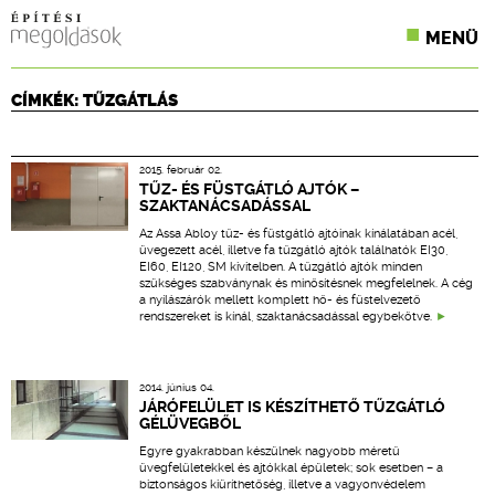
MENÜ
KONFERENCIÁK
CÍMKÉK: TŰZGÁTLÁS
SZAKLAPOK
2015. február 02.
CPR TERMÉKKIÍRÁS
TŰZ- ÉS FÜSTGÁTLÓ AJTÓK –
SZAKTANÁCSADÁSSAL
ÉPÍTÉSI JOG
Az Assa Abloy tűz- és füstgátló ajtóinak kínálatában acél,
üvegezett acél, illetve fa tűzgátló ajtók találhatók EI30,
EI60, EI120, SM kivitelben. A tűzgátló ajtók minden
ONLINE KÉPZÉSEK
szükséges szabványnak és minősítésnek megfelelnek. A cég
a nyílászárók mellett komplett hő- és füstelvezető
rendszereket is kínál, szaktanácsadással egybekötve.
TERVEZÉSI SEGÉDLETEK
2014. június 04.
JÁRÓFELÜLET IS KÉSZÍTHETŐ TŰZGÁTLÓ
GÉLÜVEGBŐL
Egyre gyakrabban készülnek nagyobb méretű
üvegfelületekkel és ajtókkal épületek; sok esetben – a
biztonságos kiüríthetőség, illetve a vagyonvédelem