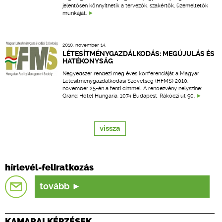
jelentősen könnyíthetik a tervezők, szakértők, üzemeltetők
munkáját.
2010. november 14.
LÉTESÍTMÉNYGAZDÁLKODÁS: MEGÚJULÁS ÉS
HATÉKONYSÁG
Negyedszer rendezi meg éves konferenciáját a Magyar
Létesítménygazdálkodási Szövetség (HFMS) 2010.
november 25-én a fenti címmel. A rendezvény helyszíne:
Grand Hotel Hungaria, 1074 Budapest, Rákóczi út 90.
vissza
hírlevél-feliratkozás
tovább
KAMARAI KÉPZÉSEK