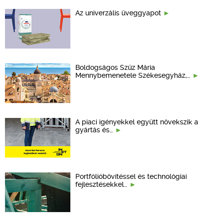
Az univerzális üveggyapot
Boldogságos Szűz Mária
Mennybemenetele Székesegyház,…
A piaci igényekkel együtt növekszik a
gyártás és…
Portfólióbővítéssel és technológiai
fejlesztésekkel…