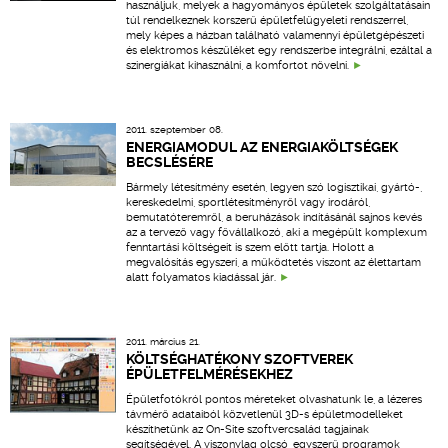
használjuk, melyek a hagyományos épületek szolgáltatásain
túl rendelkeznek korszerű épületfelügyeleti rendszerrel,
mely képes a házban található valamennyi épületgépészeti
és elektromos készüléket egy rendszerbe integrálni, ezáltal a
szinergiákat kihasználni, a komfortot növelni.
2011. szeptember 08.
ENERGIAMODUL AZ ENERGIAKÖLTSÉGEK
BECSLÉSÉRE
Bármely létesítmény esetén, legyen szó logisztikai, gyártó-,
kereskedelmi, sportlétesítményről vagy irodáról,
bemutatóteremről, a beruházások indításánál sajnos kevés
az a tervező vagy fővállalkozó, aki a megépült komplexum
fenntartási költségeit is szem előtt tartja. Holott a
megvalósítás egyszeri, a működtetés viszont az élettartam
alatt folyamatos kiadással jár.
2011. március 21.
KÖLTSÉGHATÉKONY SZOFTVEREK
ÉPÜLETFELMÉRÉSEKHEZ
Épületfotókról pontos méreteket olvashatunk le, a lézeres
távmérő adataiból közvetlenül 3D-s épületmodelleket
készíthetünk az On-Site szoftvercsalád tagjainak
segítségével. A viszonylag olcsó, egyszerű programok