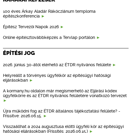
100 éves Árkay Aladár Rákócziánum temploma
építészkonferencia
Építész Tervezői Napok 2026
Online építésztovábbképzés a Tervlap portálon
ÉPÍTÉSI JOG
2026. június 30-ától elérhető az ÉTDR nyilvános felülete
Helyreállt a törvényes ügyfélkör az építésügyi hatósági
eljárásokban
A kormany.hu oldalon már megismerhető az Eljárási kódex
ügyfélkörre és az ÉTDR nyilvános felületére vonatkozó tervezet
Újra működni fog az ÉTDR általános tájékoztatási felülete? -
Frissítve: 2026.06.15.
Visszaállhat a 2024 augusztusa előtti ügyféli kör az építésügyi
hatósági eljárásokban (Frissítés: 2026.06.15.)