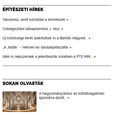
ÉPÍTÉSZETI HÍREK
Városrész, amit körülölel a természet
Üzbegisztáni útinaplómból, 1. rész
Új közösségi teret alakítottak ki a Bartók-negyed…
„A Jedlik” – Hetven év iskolaépítészete
Idén is népszerűek a jelentkezők körében a PTE MIK…
SOKAN OLVASTÁK
A hagyományokhoz és kötöttségekhez
igazodva épült…