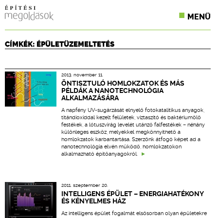
MENÜ
KONFERENCIÁK
CÍMKÉK: ÉPÜLETÜZEMELTETÉS
SZAKLAPOK
2013. november 11.
CPR TERMÉKKIÍRÁS
ÖNTISZTULÓ HOMLOKZATOK ÉS MÁS
PÉLDÁK A NANOTECHNOLÓGIA
ALKALMAZÁSÁRA
ÉPÍTÉSI JOG
A napfény UV-sugárzását elnyelő fotokatalitikus anyagok,
titándioxiddal kezelt felületek, víztaszító és baktériumölő
ONLINE KÉPZÉSEK
festékek, a lótuszvirág levelét utánzó falfestékek – néhány
különleges eszköz, melyekkel megkönnyíthető a
homlokzatok karbantartása. Szerzőnk átfogó képet ad a
TERVEZÉSI SEGÉDLETEK
nanotechnológia elvén működő, homlokzatokon
alkalmazható építőanyagokról.
2011. szeptember 20.
INTELLIGENS ÉPÜLET – ENERGIAHATÉKONY
ÉS KÉNYELMES HÁZ
Az intelligens épület fogalmát elsősorban olyan épületekre