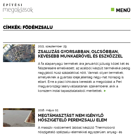
MENÜ
KONFERENCIÁK
CÍMKÉK: FÖDÉMZSALU
SZAKLAPOK
2021. szeptember 29.
CPR TERMÉKKIÍRÁS
ZSALUZÁS GYORSABBAN, OLCSÓBBAN,
KEVESEBB MUNKAERŐVEL ÉS ESZKÖZZEL
ÉPÍTÉSI JOG
A fa alapanyagú termékek ára januártól júliusig közel két és
félszeresére emelkedett, az acélból készült termékeké pedig
nagyjából húsz százalékkal nőtt. Vannak olyan termékek,
ONLINE KÉPZÉSEK
amelyeknek a gyártási ideje jelenleg négy-hat hónapig is
eltart. Erre a piaci kihívásra keresték a megoldást a Peri
magyarországi leányvállalatának szakemberei, akik a
TERVEZÉSI SEGÉDLETEK
konszern indiai tapasztalataiból merítettek.
2016. május 02.
MEGTÁMASZTÁST NEM IGÉNYLŐ
HŐSZIGETELŐ PEREMZSALU ELEM
A masszív rostcement lábbal készülő Thermobord
hőszigetelő szélzsalu-elemekkel egyszerűen, anyag- és