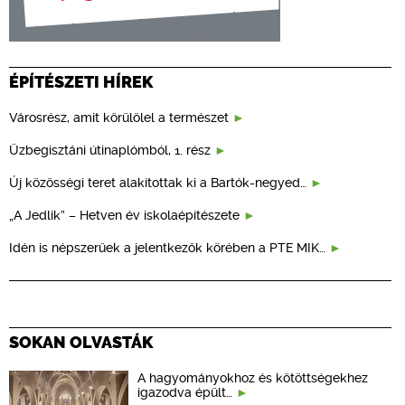
ÉPÍTÉSZETI HÍREK
Városrész, amit körülölel a természet
Üzbegisztáni útinaplómból, 1. rész
Új közösségi teret alakítottak ki a Bartók-negyed…
„A Jedlik” – Hetven év iskolaépítészete
Idén is népszerűek a jelentkezők körében a PTE MIK…
SOKAN OLVASTÁK
A hagyományokhoz és kötöttségekhez
igazodva épült…