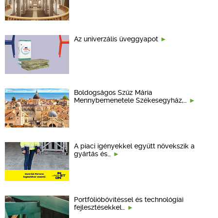
Az univerzális üveggyapot
Boldogságos Szűz Mária
Mennybemenetele Székesegyház,…
A piaci igényekkel együtt növekszik a
gyártás és…
Portfólióbővítéssel és technológiai
fejlesztésekkel…