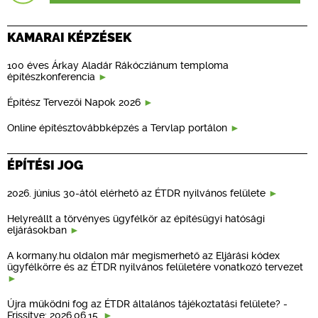
KAMARAI KÉPZÉSEK
100 éves Árkay Aladár Rákócziánum temploma
építészkonferencia
Építész Tervezői Napok 2026
Online építésztovábbképzés a Tervlap portálon
ÉPÍTÉSI JOG
2026. június 30-ától elérhető az ÉTDR nyilvános felülete
Helyreállt a törvényes ügyfélkör az építésügyi hatósági
eljárásokban
A kormany.hu oldalon már megismerhető az Eljárási kódex
ügyfélkörre és az ÉTDR nyilvános felületére vonatkozó tervezet
Újra működni fog az ÉTDR általános tájékoztatási felülete? -
Frissítve: 2026.06.15.