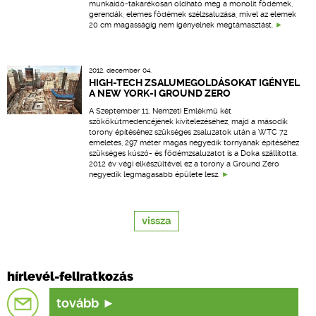
munkaidő-takarékosan oldható meg a monolit födémek,
gerendák, elemes födémek szélzsaluzása, mivel az elemek
20 cm magasságig nem igényelnek megtámasztást.
2012. december 04.
HIGH-TECH ZSALUMEGOLDÁSOKAT IGÉNYEL
A NEW YORK-I GROUND ZERO
A Szeptember 11. Nemzeti Emlékmű két
szökőkútmedencéjének kivitelezéséhez, majd a második
torony építéséhez szükséges zsaluzatok után a WTC 72
emeletes, 297 méter magas negyedik tornyának építéséhez
szükséges kúszó- és födémzsaluzatot is a Doka szállította.
2012 év végi elkészültével ez a torony a Ground Zero
negyedik legmagasabb épülete lesz.
vissza
hírlevél-feliratkozás
tovább