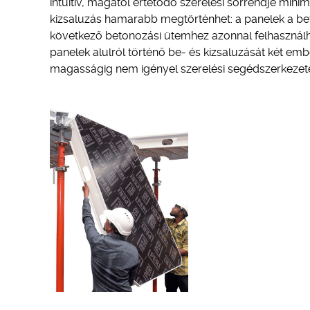
intuitív, magától értetődő szerelési sorrendje mini
kizsaluzás hamarabb megtörténhet: a panelek a beto
következő betonozási ütemhez azonnal felhasználha
panelek alulról történő be- és kizsaluzását két emb
magasságig nem igényel szerelési segédszerkezetet