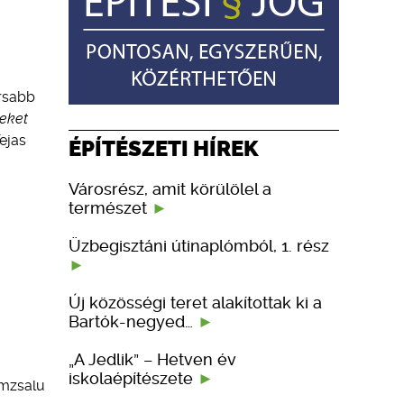
orsabb
eket
Tejas
ÉPÍTÉSZETI HÍREK
Városrész, amit körülölel a
természet
Üzbegisztáni útinaplómból, 1. rész
Új közösségi teret alakítottak ki a
Bartók-negyed…
„A Jedlik” – Hetven év
iskolaépítészete
émzsalu