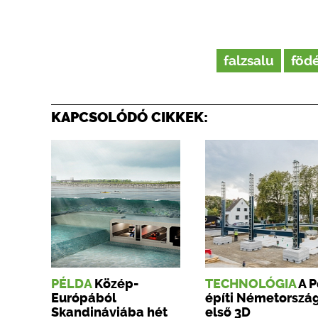
falzsalu
föd
KAPCSOLÓDÓ CIKKEK:
PÉLDA
Közép-
TECHNOLÓGIA
A P
Európából
építi Németorszá
Skandináviába hét
első 3D