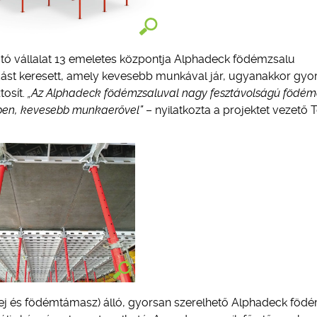
tó vállalat 13 emeletes központja Alphadeck födémzsalu
dást keresett, amely kevesebb munkával jár, ugyanakkor gy
tosít.
„Az Alphadeck födémzsaluval nagy fesztávolságú födém
gben, kevesebb munkaerővel”
– nyilatkozta a projektet vezető 
ej és födémtámasz) álló, gyorsan szerelhető Alphadeck föd