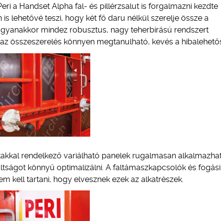
eri a Handset Alpha fal- és pillérzsalut is forgalmazni kezdte
 lehetővé teszi, hogy két fő daru nélkül szerelje össze a
 ugyanakkor mindez robusztus, nagy teherbírású rendszert
y az összeszerelés könnyen megtanulható, kevés a hibalehető
ukakkal rendelkező variálható panelek rugalmasan alkalmazhat
tságot könnyű optimalizálni. A faltámaszkapcsolók és fogási
m kell tartani, hogy elvesznek ezek az alkatrészek.