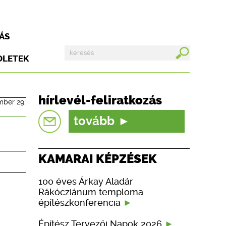
ÁS
DLETEK
hírlevél-feliratkozás
mber 29.
tovább
KAMARAI KÉPZÉSEK
100 éves Árkay Aladár
Rákócziánum temploma
építészkonferencia
Építész Tervezői Napok 2026