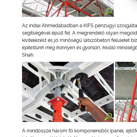
Az indiai Ahmedabadban a KIFS pénzügyi szolgálta
segítségével épült fel. A megrendelő olyan megol
kivitelezést és jó minőségű látszóbeton felületet biz
építettünk meg könnyen és gyorsan, kiváló minősé
Shah.
A mindössze három fő komponensből (panel, ejtőf