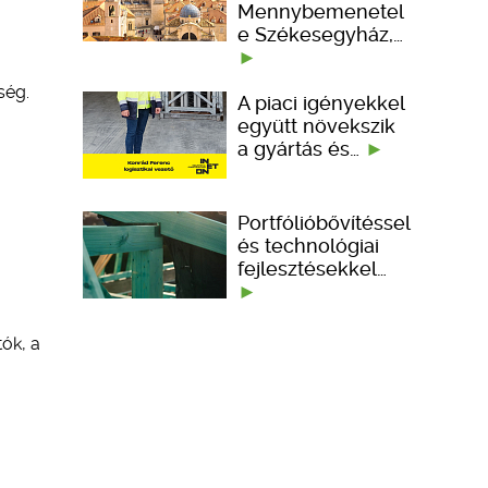
Mennybemenetel
e Székesegyház,…
ség.
A piaci igényekkel
együtt növekszik
a gyártás és…
Portfólióbővítéssel
és technológiai
fejlesztésekkel…
ók, a