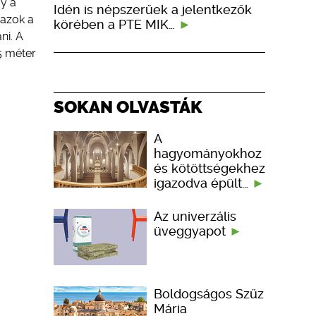
gy a
Idén is népszerűek a jelentkezők
 azok a
körében a PTE MIK…
ni. A
5 méter
SOKAN OLVASTÁK
A
hagyományokhoz
és kötöttségekhez
igazodva épült…
Az univerzális
üveggyapot
Boldogságos Szűz
Mária