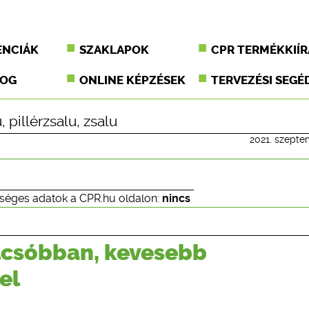
ENCIÁK
SZAKLAPOK
CPR TERMÉKKIÍR
JOG
ONLINE KÉPZÉSEK
TERVEZÉSI SEGÉ
u
,
pillérzsalu
,
zsalu
2021. szepte
séges adatok a CPR.hu oldalon:
nincs
lcsóbban, kevesebb
el