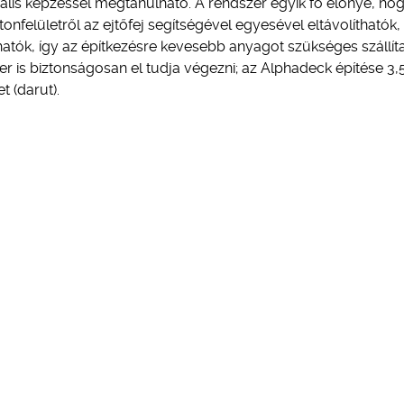
mális képzéssel megtanulható. A rendszer egyik fő előnye, ho
nfelületről az ejtőfej segítségével egyesével eltávolíthatók,
tók, így az építkezésre kevesebb anyagot szükséges szállíta
er is biztonságosan el tudja végezni; az Alphadeck építése 3,
 (darut).