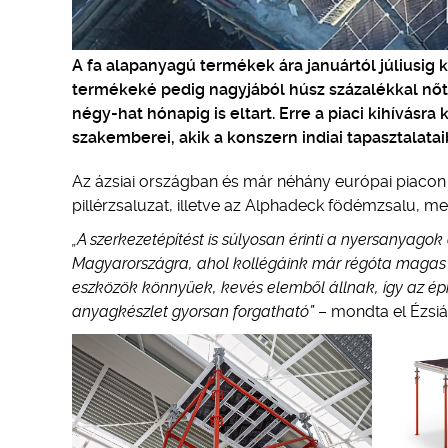
A fa alapanyagú termékek ára januártól júliusig 
termékeké pedig nagyjából húsz százalékkal nőtt
négy-hat hónapig is eltart. Erre a piaci kihívásr
szakemberei, akik a konszern indiai tapasztalatai
Az ázsiai országban és már néhány európai piacon i
pillérzsaluzat, illetve az Alphadeck födémzsalu, m
„A szerkezetépítést is súlyosan érinti a nyersanyag
Magyarországra, ahol kollégáink már régóta magas 
eszközök könnyűek, kevés elemből állnak, így az épít
anyagkészlet gyorsan forgatható”
– mondta el Ézsiá