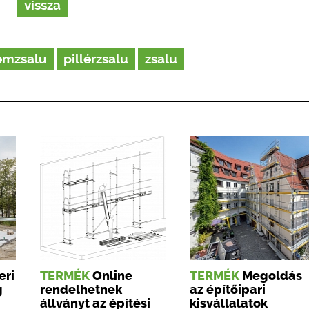
vissza
émzsalu
pillérzsalu
zsalu
eri
TERMÉK
Online
TERMÉK
Megoldás
g
rendelhetnek
az építőipari
állványt az építési
kisvállalatok