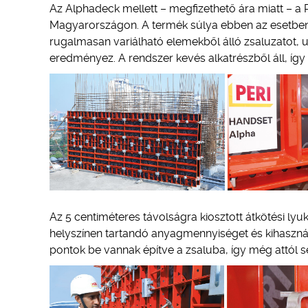
Az Alphadeck mellett – megfizethető ára miatt – a P
Magyarországon. A termék súlya ebben az esetben is
rugalmasan variálható elemekből álló zsaluzatot,
eredményez. A rendszer kevés alkatrészből áll, íg
Az 5 centiméteres távolságra kiosztott átkötési ly
helyszínen tartandó anyagmennyiséget és kihasznál
pontok be vannak építve a zsaluba, így még attól se