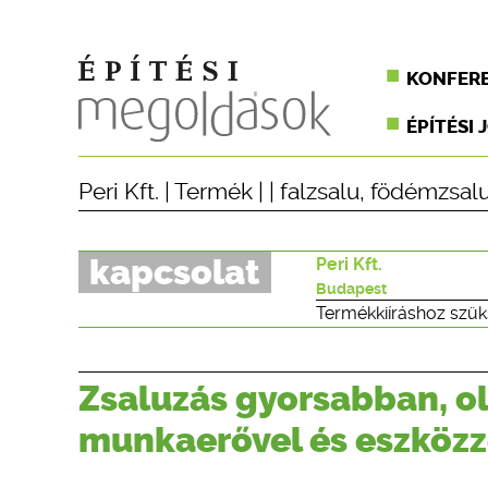
KONFER
ÉPÍTÉSI 
Peri Kft.
|
Termék
| |
falzsalu
,
födémzsal
kapcsolat
Peri Kft.
Budapest
Termékkiíráshoz szük
Zsaluzás gyorsabban, o
munkaerővel és eszközz