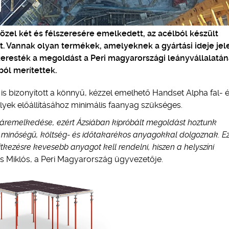
közel két és félszeresére emelkedett, az acélból készült
. Vannak olyan termékek, amelyeknek a gyártási ideje jel
a keresték a megoldást a Peri magyarországi leányvállalatá
ból merítettek.
s bizonyított a könnyű, kézzel emelhető Handset Alpha fal- 
elyek előállításához minimális faanyag szükséges.
ok áremelkedése, ezért Ázsiában kipróbált megoldást hoztunk
minőségű, költség- és időtakarékos anyagokkal dolgoznak. E
kezésre kevesebb anyagot kell rendelni, hiszen a helyszíni
s Miklós, a Peri Magyarország ügyvezetője.