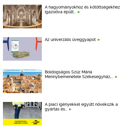
A hagyományokhoz és kötöttségekhez
igazodva épült…
Az univerzális üveggyapot
Boldogságos Szűz Mária
Mennybemenetele Székesegyház,…
A piaci igényekkel együtt növekszik a
gyártás és…