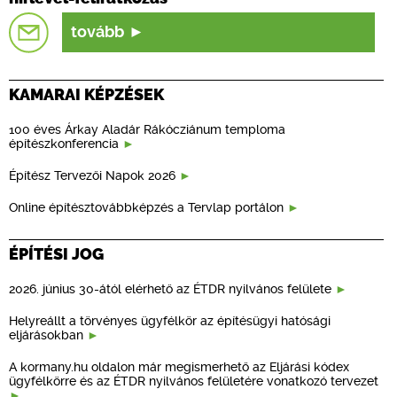
tovább
KAMARAI KÉPZÉSEK
100 éves Árkay Aladár Rákócziánum temploma
építészkonferencia
Építész Tervezői Napok 2026
Online építésztovábbképzés a Tervlap portálon
ÉPÍTÉSI JOG
2026. június 30-ától elérhető az ÉTDR nyilvános felülete
Helyreállt a törvényes ügyfélkör az építésügyi hatósági
eljárásokban
A kormany.hu oldalon már megismerhető az Eljárási kódex
ügyfélkörre és az ÉTDR nyilvános felületére vonatkozó tervezet