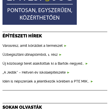
ÉPÍTÉSZETI HÍREK
Városrész, amit körülölel a természet
Üzbegisztáni útinaplómból, 1. rész
Új közösségi teret alakítottak ki a Bartók-negyed…
„A Jedlik” – Hetven év iskolaépítészete
Idén is népszerűek a jelentkezők körében a PTE MIK…
SOKAN OLVASTÁK