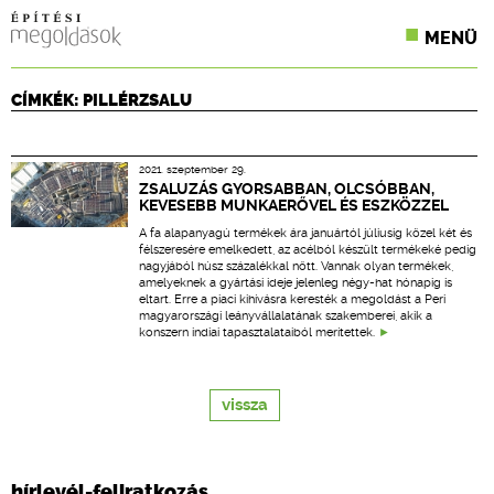
MENÜ
KONFERENCIÁK
CÍMKÉK: PILLÉRZSALU
SZAKLAPOK
2021. szeptember 29.
CPR TERMÉKKIÍRÁS
ZSALUZÁS GYORSABBAN, OLCSÓBBAN,
KEVESEBB MUNKAERŐVEL ÉS ESZKÖZZEL
ÉPÍTÉSI JOG
A fa alapanyagú termékek ára januártól júliusig közel két és
félszeresére emelkedett, az acélból készült termékeké pedig
nagyjából húsz százalékkal nőtt. Vannak olyan termékek,
ONLINE KÉPZÉSEK
amelyeknek a gyártási ideje jelenleg négy-hat hónapig is
eltart. Erre a piaci kihívásra keresték a megoldást a Peri
magyarországi leányvállalatának szakemberei, akik a
TERVEZÉSI SEGÉDLETEK
konszern indiai tapasztalataiból merítettek.
vissza
hírlevél-feliratkozás