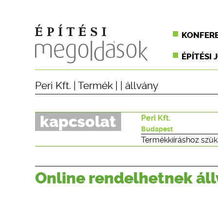
KONFER
ÉPÍTÉSI 
Peri Kft.
|
Termék
| |
állvány
kapcsolat
Peri Kft.
Budapest
Termékkiíráshoz szük
Online rendelhetnek állv