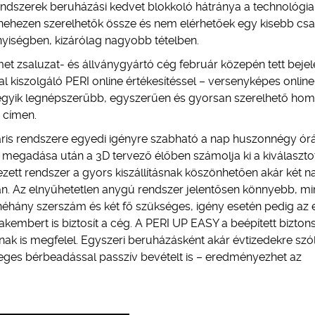
rendszerek beruházási kedvet blokkoló hátránya a technológia
nehezen szerelhetők össze és nem elérhetőek egy kisebb csa
yiségben, kizárólag nagyobb tételben.
et zsaluzat- és állványgyártó cég február közepén tett bejel
l kiszolgáló PERI online értékesítéssel – versenyképes online
i egyik legnépszerűbb, egyszerűen és gyorsan szerelhető hom
címen.
láris rendszere egyedi igényre szabható a nap huszonnégy ór
 megadása után a 3D tervező élőben számolja ki a kiválaszto
zett rendszer a gyors kiszállításnak köszönhetően akár két 
án. Az elnyűhetetlen anygú rendszer jelentősen könnyebb, m
éhány szerszám és két fő szükséges, igény esetén pedig az 
akembert is biztosít a cég. A PERI UP EASY a beépített bizton
k is megfelel. Egyszeri beruházásként akár évtizedekre szó
eges bérbeadással passzív bevételt is – eredményezhet az