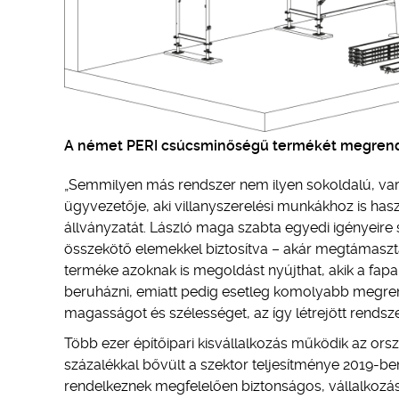
A német PERI csúcsminőségű termékét megrendelés
„Semmilyen más rendszer nem ilyen sokoldalú, variá
ügyvezetője, aki villanyszerelési munkákhoz is has
állványzatát. László maga szabta egyedi igényeire 
összekötő elemekkel biztosítva – akár megtámasztá
terméke azoknak is megoldást nyújthat, akik a fap
beruházni, emiatt pedig esetleg komolyabb megrend
magasságot és szélességet, az így létrejött rendsz
Több ezer építőipari kisvállalkozás működik az o
százalékkal bővült a szektor teljesítménye 2019-ben, 
rendelkeznek megfelelően biztonságos, vállalkozásu