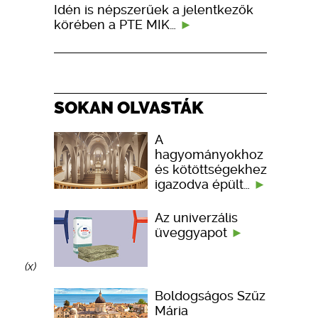
Idén is népszerűek a jelentkezők
körében a PTE MIK…
SOKAN OLVASTÁK
A
hagyományokhoz
és kötöttségekhez
igazodva épült…
Az univerzális
üveggyapot
(x)
Boldogságos Szűz
Mária