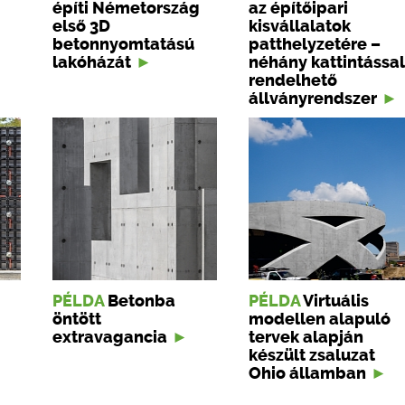
építi Németország
az építőipari
első 3D
kisvállalatok
betonnyomtatású
patthelyzetére –
lakóházát
néhány kattintással
rendelhető
állványrendszer
PÉLDA
Betonba
PÉLDA
Virtuális
öntött
modellen alapuló
extravagancia
tervek alapján
készült zsaluzat
Ohio államban