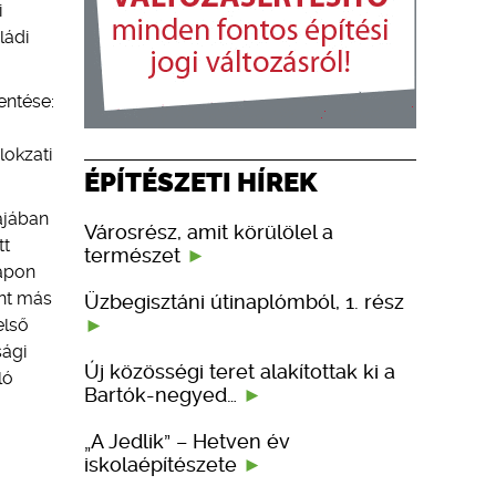
i
ládi
entése:
lokzati
ÉPÍTÉSZETI HÍREK
ájában
Városrész, amit körülölel a
tt
természet
napon
int más
Üzbegisztáni útinaplómból, 1. rész
első
sági
Új közösségi teret alakítottak ki a
ló
Bartók-negyed…
„A Jedlik” – Hetven év
iskolaépítészete