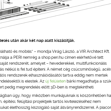
 után akár két nap alatt kiszállítják.
lható és mobilis” – mondja Virág László, a VIR Architect Kft.
ználja a PERI nemrég a shop.peri.hu címen elérhetővé tett
saját rendszerét, amelyet – hevederekkel, multifunkcionális
s nélkül is fel tud építeni. A német cég csúcsminőségű, acé
allós rendszerek elhasználódásától tartva eddig nem mertek
elésektől is elestek. Az
új felületen
bárki megadhatja a szü
ert pedig megrendelés előtt 3D-ben is megtekintheti.
rszágban úgy, hogy miközben munkájuknak is köszönhetően h
építési, felújítási projektjeik tartós kivitelezéséhez nem
kat élethosszig kiszolgáló saját állványrendszerrel. A piaco