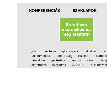
KONFERENCIÁK
SZAKLAPOK
Szeretném
a termékeimet
megjelentetni
jövő
üvegtégla
ajtómozgatás
ablakzár
nap
talajtömörítés
fűthető üveg
kiállítás
aljzatbet
téralakítás
geotextília
bentonit
dizájn
talaj
vízépítés
alátétfedés
falszárítás
alkalmazás
elektromos kerítés
dekorlemez
hófogó
adalé
beépíthető lábtörlő
azbesztcement
vagyonvédel
fapác
polisztirol beton
stukkó
zuhanyzó
s
talajnedvesség
szélerőmű
garázskapu-meghajtá
utólagos vízszigetelés
élvédő
fabe
Adatvéde