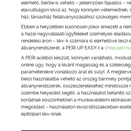
elérhető, bérbe is vehető – jellemzően fapallós – 
elavultságon kívül az, hogy könnyen vetemednek, 
ház, társasház felállványozásához szükséges menn
Ebben a helyzetben különösen jókor érkezett a ném
a hazai nagyvállalati ügyfeleket személyes eladássa
rendelési áron – kkv-k számára is elérhetővé tesz
állványrendszerét, a PERI UP EASY-t a
shop.peri.hu
A PERI acélból készült, könnyen variálható, modu
online úgy, hogy a kívánt magasság és a szélesség
paraméterekre vonatkozó árat és súlyt. A megterve
belül használatba vehető az ország bármely pontj
állványrendszerek, összeszereléséhez mindössze n
üzembe helyezést segítő, a használatot betanító sz
korlátnak köszönhetően a munkavédelmi előírásokna
megoldást – használaton kívüli időszakokban esetl
építőipari kkv-knak.