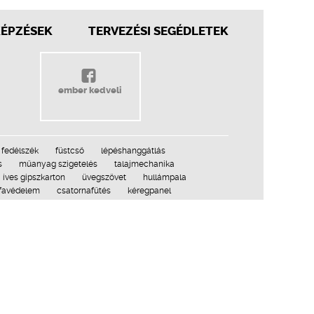
KÉPZÉSEK
TERVEZÉSI SEGÉDLETEK
ember kedveli
fedélszék
füstcső
lépéshanggátlás
s
műanyag szigetelés
talajmechanika
íves gipszkarton
üvegszövet
hullámpala
favédelem
csatornafűtés
kéregpanel
ettanulmány
épületsüllyedés
parketta
ető
szálcement lap
purhab
műmárvány
lárdságtan
falhűtés
szakvélemény
elem
alátétlemez
üveg harmonikafal
lefolyóelem
2009–2016