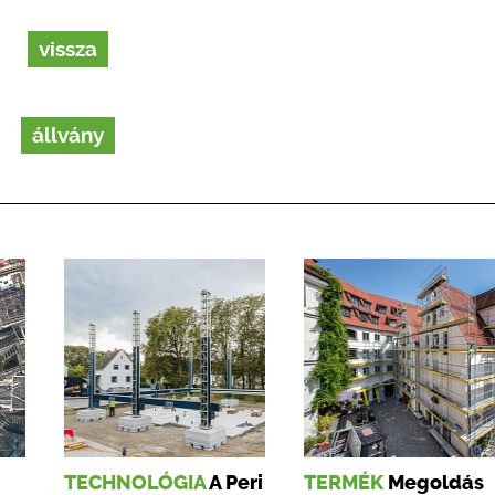
vissza
állvány
TECHNOLÓGIA
A Peri
TERMÉK
Megoldás