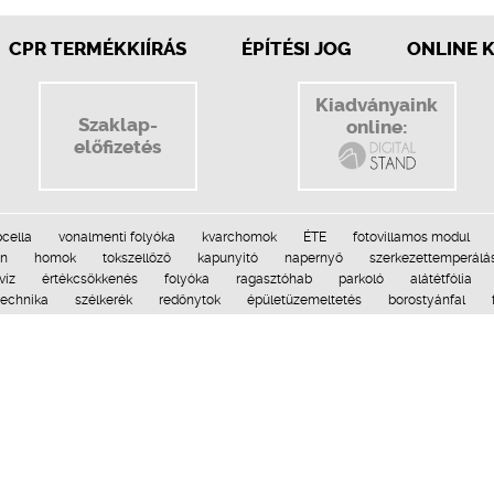
CPR TERMÉKKIÍRÁS
ÉPÍTÉSI JOG
ONLINE 
Kiadványaink
Szaklap-
online:
előfizetés
cella
vonalmenti folyóka
kvarchomok
ÉTE
fotovillamos modul
on
homok
tokszellőző
kapunyitó
napernyő
szerkezettemperálá
víz
értékcsökkenés
folyóka
ragasztóhab
parkoló
alátétfólia
technika
szélkerék
redőnytok
épületüzemeltetés
borostyánfal
kanyag
dekorpadló
gyalogút
bűzzár
tetőventilátor
kavics
es
em
rehabilitáció
jövőkép
süllyesztett garázs
műgránit
napfényt
szi
fugázás
zélenergia
Construma-díj
kilincs
síkkollektor
s
attika
szolárrendszer
világítóudvar
öntisztulás
fotovoltaikus 
alapozás
ton
nanotechnológia
látványkandalló
polimerpala
lem
Médiaajánlat
Impresszum
Építési megoldások © 