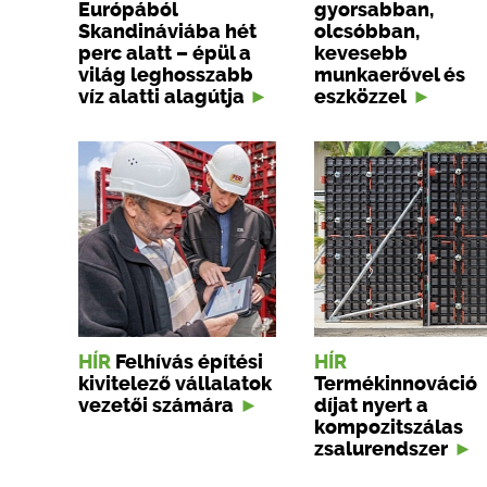
Európából
gyorsabban,
Skandináviába hét
olcsóbban,
perc alatt – épül a
kevesebb
világ leghosszabb
munkaerővel és
víz alatti alagútja
eszközzel
HÍR
Felhívás építési
HÍR
kivitelező vállalatok
Termékinnováció
vezetői számára
díjat nyert a
kompozitszálas
zsalurendszer