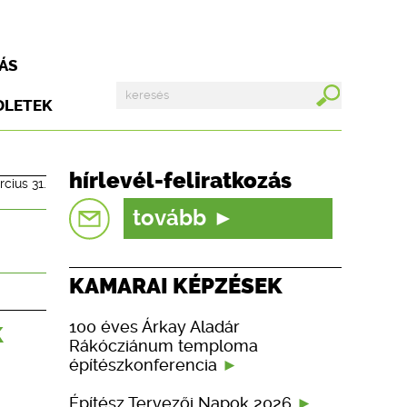
ÁS
DLETEK
hírlevél-feliratkozás
cius 31.
tovább
KAMARAI KÉPZÉSEK
k
100 éves Árkay Aladár
Rákócziánum temploma
építészkonferencia
Építész Tervezői Napok 2026