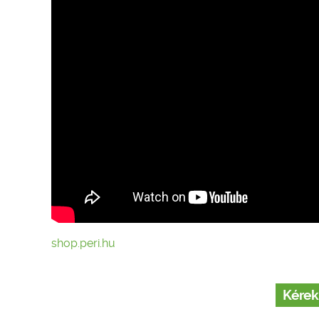
shop.peri.hu
Kérek