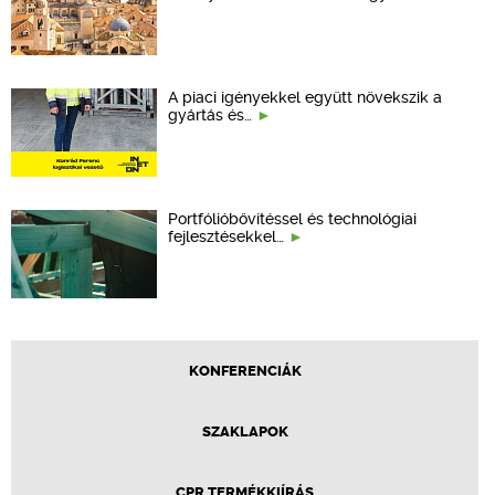
A piaci igényekkel együtt növekszik a
gyártás és…
Portfólióbővítéssel és technológiai
fejlesztésekkel…
KONFERENCIÁK
SZAKLAPOK
CPR TERMÉKKIÍRÁS