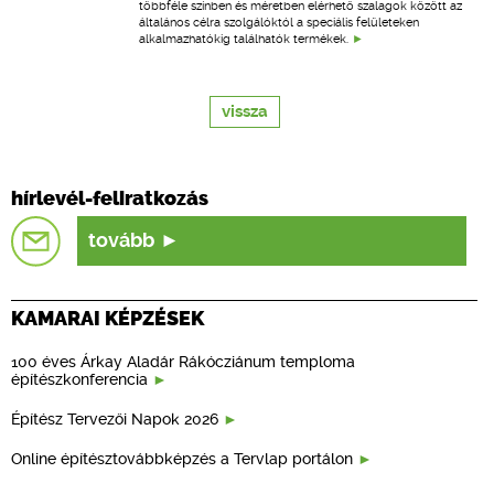
többféle színben és méretben elérhető szalagok között az
általános célra szolgálóktól a speciális felületeken
alkalmazhatókig találhatók termékek.
vissza
hírlevél-feliratkozás
tovább
KAMARAI KÉPZÉSEK
100 éves Árkay Aladár Rákócziánum temploma
építészkonferencia
Építész Tervezői Napok 2026
Online építésztovábbképzés a Tervlap portálon