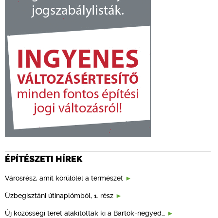
ÉPÍTÉSZETI HÍREK
Városrész, amit körülölel a természet
Üzbegisztáni útinaplómból, 1. rész
Új közösségi teret alakítottak ki a Bartók-negyed…