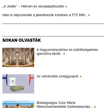
„A Jedlik” – Hetven év iskolaépítészete
Idén is népszerűek a jelentkezők körében a PTE MIK…
SOKAN OLVASTÁK
A hagyományokhoz és kötöttségekhez
igazodva épült…
Az univerzális üveggyapot
Boldogságos Szűz Mária
Mennybemenetele Székesegyház,…