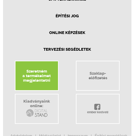
ÉPÍTÉSI JOG
ONLINE KÉPZÉSEK
TERVEZÉSI SEGÉDLETEK
Szeretném
Szaklap-
a termékeimet
előfizetés
megjelentetni
Kiadványaink
online:
ember kedveli
Adatvédelem
Médiaajánlat
Impresszum
Építési megoldások