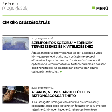
MENÜ
KONFERENCIÁK
CÍMKÉK: CSÚSZÁSGÁTLÁS
SZAKLAPOK
2013. augusztus 26.
CPR TERMÉKKIÍRÁS
SZEMPONTOK KÖZCÉLÚ MEDENCÉK
TERVEZÉSÉHEZ ÉS KIVITELEZÉSÉHEZ
ÉPÍTÉSI JOG
Általában nagy a bizonytalanság és sok a kérdés a vizes
környezetben lévő burkolatok csúszásmentességi
előírásaival kapcsolatban, de fürdő- és úszómedencék
ONLINE KÉPZÉSEK
építésekor a kerámiamozaikkal történő burkolás is sokszor
okoz nehézséget. Az alábbiakban e témákban adunk
szakszerű tanácsokat.
TERVEZÉSI SEGÉDLETEK
2012. december 07.
A SÁROS, NEDVES JÁRÓFELÜLET IS
BIZTONSÁGOSSÁ TEHETŐ
A csúszásgátló szalagok csökkentik a csúszásveszély
kockázatát még síkos, egyenetlen felületeken is. A gyorsan
telepíthető, könnyen kezelhető, tekercses formában,