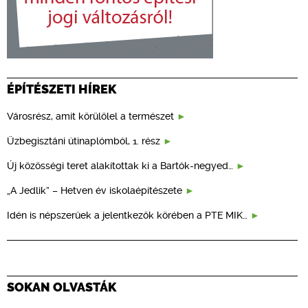
ÉPÍTÉSZETI HÍREK
Városrész, amit körülölel a természet
Üzbegisztáni útinaplómból, 1. rész
Új közösségi teret alakítottak ki a Bartók-negyed…
„A Jedlik” – Hetven év iskolaépítészete
Idén is népszerűek a jelentkezők körében a PTE MIK…
SOKAN OLVASTÁK