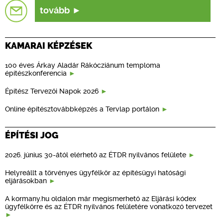
tovább
KAMARAI KÉPZÉSEK
100 éves Árkay Aladár Rákócziánum temploma
építészkonferencia
Építész Tervezői Napok 2026
Online építésztovábbképzés a Tervlap portálon
ÉPÍTÉSI JOG
2026. június 30-ától elérhető az ÉTDR nyilvános felülete
Helyreállt a törvényes ügyfélkör az építésügyi hatósági
eljárásokban
A kormany.hu oldalon már megismerhető az Eljárási kódex
ügyfélkörre és az ÉTDR nyilvános felületére vonatkozó tervezet