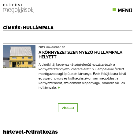
MENÜ
KONFERENCIÁK
CÍMKÉK: HULLÁMPALA
SZAKLAPOK
2013. november 02.
CPR TERMÉKKIÍRÁS
A KÖRNYEZETSZENNYEZŐ HULLÁMPALA
HELYETT
ÉPÍTÉSI JOG
A vidéki táj képéhez kétségtelenül hozzátartozik a
környezetszennyező, cserére érett hullámpalával fedett
mezőgazdasági épületek látványa. Ezek felújítására kínál
ONLINE KÉPZÉSEK
egyszerű, gyors és költséghatékonyan megoldást a
környezetbarát, szálcement alapanyagú, modern sík- és
hullámpala.
TERVEZÉSI SEGÉDLETEK
vissza
hírlevél-feliratkozás