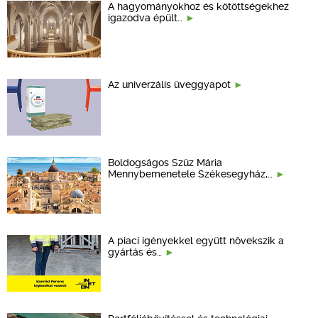
A hagyományokhoz és kötöttségekhez
igazodva épült…
Az univerzális üveggyapot
Boldogságos Szűz Mária
Mennybemenetele Székesegyház,…
A piaci igényekkel együtt növekszik a
gyártás és…