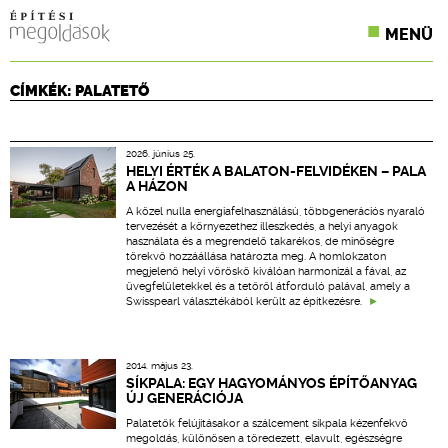
MENÜ
KONFERENCIÁK
CÍMKÉK: PALATETŐ
SZAKLAPOK
2026. június 25.
CPR TERMÉKKIÍRÁS
HELYI ÉRTÉK A BALATON-FELVIDÉKEN – PALA
A HÁZON
ÉPÍTÉSI JOG
A közel nulla energiafelhasználású, többgenerációs nyaraló
tervezését a környezethez illeszkedés, a helyi anyagok
használata és a megrendelő takarékos, de minőségre
ONLINE KÉPZÉSEK
törekvő hozzáállása határozta meg. A homlokzaton
megjelenő helyi vöröskő kiválóan harmonizál a fával, az
üvegfelületekkel és a tetőről átforduló palával, amely a
TERVEZÉSI SEGÉDLETEK
Swisspearl választékából került az építkezésre.
2014. május 23.
SÍKPALA: EGY HAGYOMÁNYOS ÉPÍTŐANYAG
ÚJ GENERÁCIÓJA
Palatetők felújításakor a szálcement síkpala kézenfekvő
megoldás, különösen a töredezett, elavult, egészségre