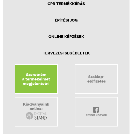
CPR TERMÉKKIÍRÁS
ÉPÍTÉSI JOG
ONLINE KÉPZÉSEK
TERVEZÉSI SEGÉDLETEK
Szeretném
Szaklap-
a termékeimet
előfizetés
megjelentetni
Kiadványaink
online:
ember kedveli