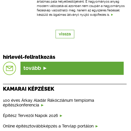
ártalmas pala helyettesítőjeként. E hagyományos anyag
modern változatával azonban nem csupán a hagyományos
fedéskép valósítható meg, hanem az egyszeres fedéssel
készülő és izgalmas látványt nyújtó svájcifedés is.
vissza
hírlevél-feliratkozás
tovább
KAMARAI KÉPZÉSEK
100 éves Árkay Aladár Rákócziánum temploma
építészkonferencia
Építész Tervezői Napok 2026
Online építésztovábbképzés a Tervlap portálon