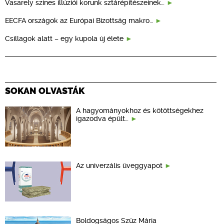
Vasarely színes illúziói korunk sztárépítészeinek…
EECFA országok az Európai Bizottság makro…
Csillagok alatt – egy kupola új élete
SOKAN OLVASTÁK
A hagyományokhoz és kötöttségekhez
igazodva épült…
Az univerzális üveggyapot
Boldogságos Szűz Mária