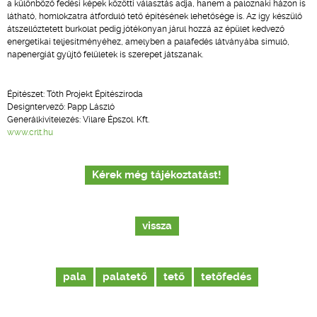
a különböző fedési képek közötti választás adja, hanem a paloznaki házon is
látható, homlokzatra átforduló tető építésének lehetősége is. Az így készülő
átszellőztetett burkolat pedig jótékonyan járul hozzá az épület kedvező
energetikai teljesítményéhez, amelyben a palafedés látványába simuló,
napenergiát gyűjtő felületek is szerepet játszanak.
Építészet: Tóth Projekt Építésziroda
Designtervező: Papp László
Generálkivitelezés: Vilare Épszol. Kft.
www.crlt.hu
Kérek még tájékoztatást!
vissza
pala
palatető
tető
tetőfedés