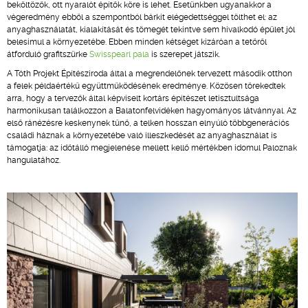
beköltözők, ott nyaralót építők köre is lehet. Esetünkben ugyanakkor a
végeredmény ebből a szempontból bárkit elégedettséggel tölthet el: az
anyaghasználatát, kialakítását és tömegét tekintve sem hivalkodó épület jól
belesimul a környezetébe. Ebben minden kétséget kizáróan a tetőről
átforduló grafitszürke
Swisspearl pala
is szerepet játszik.
A Tóth Projekt Építésziroda által a megrendelőnek tervezett második otthon
a felek példaértékű együttműködésének eredménye. Közösen törekedtek
arra, hogy a tervezők által képviselt kortárs építészet letisztultsága
harmonikusan találkozzon a Balatonfelvidéken hagyományos látvánnyal. Az
első ránézésre keskenynek tűnő, a telken hosszan elnyúló többgenerációs
családi háznak a környezetébe való illeszkedését az anyaghasználat is
támogatja: az időtálló megjelenése mellett kellő mértékben idomul Paloznak
hangulatához.