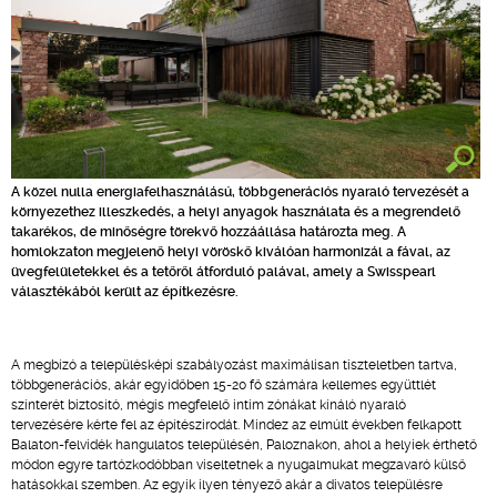
A közel nulla energiafelhasználású, többgenerációs nyaraló tervezését a
környezethez illeszkedés, a helyi anyagok használata és a megrendelő
takarékos, de minőségre törekvő hozzáállása határozta meg. A
homlokzaton megjelenő helyi vöröskő kiválóan harmonizál a fával, az
üvegfelületekkel és a tetőről átforduló palával, amely a Swisspearl
választékából került az építkezésre.
A megbízó a településképi szabályozást maximálisan tiszteletben tartva,
többgenerációs, akár egyidőben 15-20 fő számára kellemes együttlét
színterét biztosító, mégis megfelelő intim zónákat kínáló nyaraló
tervezésére kérte fel az építészirodát. Mindez az elmúlt években felkapott
Balaton-felvidék hangulatos településén, Paloznakon, ahol a helyiek érthető
módon egyre tartózkodóbban viseltetnek a nyugalmukat megzavaró külső
hatásokkal szemben. Az egyik ilyen tényező akár a divatos településre