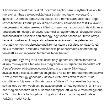
A homogén, vöröskővel burkolt utcafronti képből nem is sejthetők az épület
méretei, amihez a településképi elvárásnak megfelelő nyeregtető is
igazodik. Az emelet dobozszerű ablakai és a homlokzatra átforduló, angol
kettős fedéssel készült palaburkolat is erősítik, karakteressé teszik a kívánt
megjelenést. A belső tereket a külsőhöz hasonlóan átgondolt kialakítás, és a
tartózkodó minőségre törekvés jellemezi: a hagyományos, többgenerációs
hosszúházakra hasonlító épületet egy-egy közös használatú tér választja
ketté. A csökkentett környezeti terhelés elvárásainak megfelelően az itt
nyaralók kényelmét biztosító egyik fontos elem a sósvizes rendszerű, klór
nélküli medence, amelynek fedéséhez is palát használtak az eredetileg
tervezett és költségesebb fémlemez fedés helyett.
A nagyjából egy évig tartó építkezést helyi generálkivitelező irányította,
akinek munkájával a tervező és a megrendelő is kifejezetten elégedett volt.
A palafedések elkészítésével megbízott ács, a generálkivitelező
alvállalkozója első alkalommal dolgozott a 30*60 cm méretű modern palával.
A szakemberek úgy gondolnak vissza a kivitelezés ezen részére, mint
gördülékeny folyamatra. Borbás Lajos, a Vilare Kft. ügyvezetője úgy látja,
sokkal jobb és könnyebb volt palával dolgozni, amely egyébként jól illik is a
ház megjelenéséhez, mint hullámos cseréppel lett volna. A tetőn megjelenő,
a CRLT Solution által forgalmazott grafitszürke színű Swisspearl palával
fedték a medencét is.