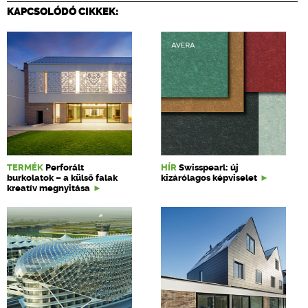
KAPCSOLÓDÓ CIKKEK:
TERMÉK
Perforált
HÍR
Swisspearl: új
burkolatok – a külső falak
kizárólagos képviselet
kreatív megnyitása