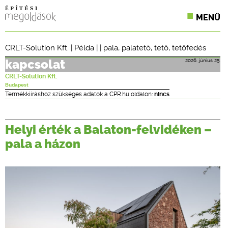
MENÜ
KONFERENCIÁK
CRLT-Solution Kft.
|
Példa
| |
pala
,
palatető
,
tető
,
tetőfedés
SZAKLAPOK
2026. június 25.
kapcsolat
CRLT-Solution Kft.
CPR TERMÉKKIÍRÁS
Budapest
Termékkiíráshoz szükséges adatok a CPR.hu oldalon:
nincs
ÉPÍTÉSI JOG
Helyi érték a Balaton-felvidéken –
ONLINE KÉPZÉSEK
pala a házon
TERVEZÉSI SEGÉDLETEK