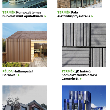
TERMÉK
Kompozit lemez
TERMÉK
Pala
burkolat mint épületburok
életciklusprojektre is
PÉLDA
Hullámpala?
TERMÉK
3D hatású
Bárhová!
homlokzatburkolatok a
Cembrittől