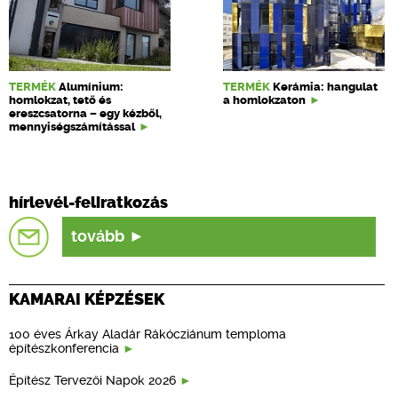
TERMÉK
Alumínium:
TERMÉK
Kerámia: hangulat
homlokzat, tető és
a homlokzaton
ereszcsatorna – egy kézből,
mennyiségszámítással
hírlevél-feliratkozás
tovább
KAMARAI KÉPZÉSEK
100 éves Árkay Aladár Rákócziánum temploma
építészkonferencia
Építész Tervezői Napok 2026