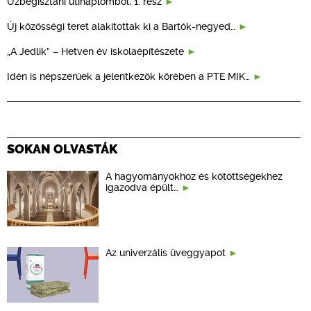
Üzbegisztáni útinaplómból, 1. rész
Új közösségi teret alakítottak ki a Bartók-negyed…
„A Jedlik” – Hetven év iskolaépítészete
Idén is népszerűek a jelentkezők körében a PTE MIK…
SOKAN OLVASTÁK
A hagyományokhoz és kötöttségekhez
igazodva épült…
Az univerzális üveggyapot