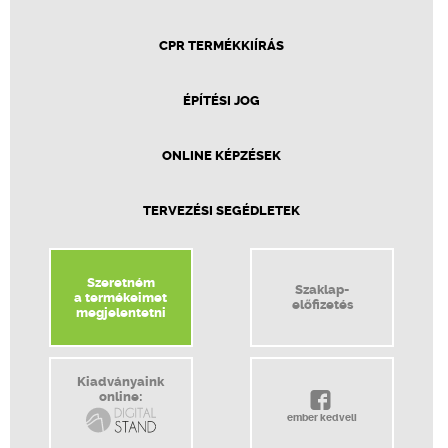
CPR TERMÉKKIÍRÁS
ÉPÍTÉSI JOG
ONLINE KÉPZÉSEK
TERVEZÉSI SEGÉDLETEK
Szeretném
Szaklap-
a termékeimet
előfizetés
megjelentetni
Kiadványaink
online:
ember kedveli