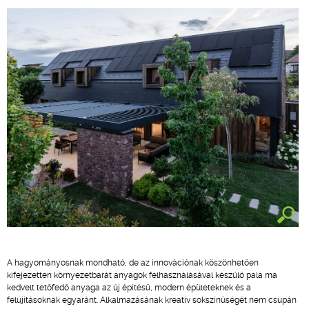
A hagyományosnak mondható, de az innovációnak köszönhetően
kifejezetten környezetbarát anyagok felhasználásával készülő pala ma
kedvelt tetőfedő anyaga az új építésű, modern épületeknek és a
felújításoknak egyaránt. Alkalmazásának kreatív sokszínűségét nem csupán