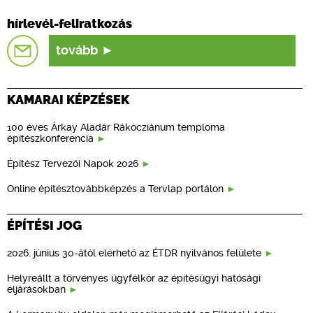
hírlevél-feliratkozás
tovább
KAMARAI KÉPZÉSEK
100 éves Árkay Aladár Rákócziánum temploma
építészkonferencia
Építész Tervezői Napok 2026
Online építésztovábbképzés a Tervlap portálon
ÉPÍTÉSI JOG
2026. június 30-ától elérhető az ÉTDR nyilvános felülete
Helyreállt a törvényes ügyfélkör az építésügyi hatósági
eljárásokban