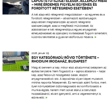
LAPOSTETŐ-SZIGETELÉSEK JELLEMZŐ HIBÁI
– MIRE ÉRDEMES FIGYELNI EGYENES ÉS
FORDÍTOTT RÉTEGREND ESETÉBEN?
A két alapvető rétegrendi megoldásban – az egyenes és a
fordított rétegrendben – alkalmazott építőanyagok
alapvetően meghatározzák az adott rétegrend
szakszerűségét, azaz a megfelelő működését. Az
alábbiakban e két rétegrendtípus egyes anyagainak
elhelyezkedését és szakszerű kivitelezését fogom ismertetni,
különös tekintettel a gyakran előforduló hibákra.
2026. január 05.
EGY KATEGÓRIADÍJ RÖVID TÖRTÉNETE –
RHODIUM IRODAHÁZ, BUDAPEST
Máig él bennem a kép, mikor első alkalommal beléptem az
építési területre. Nem fogadott a – sajnos általános – hazai
kép, azaz felborult hőszigetelő bálák, elszórt
anyagmaradékok stb. A lépcsőház olyan képet mutatott,
mintha naponta felsepernék. Ez nemcsak azért fontos, mert
ilyen környezetben biztonságosabb és komfortosabb a
munkavégzés, hanem mert sokat elárul a beruházó
hozzáállásáról, elvárt igényeiről, ami a végeredményt is
előrevetíti.