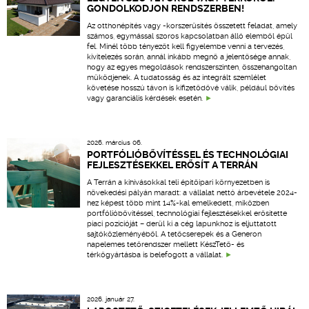
GONDOLKODJON RENDSZERBEN!
Az otthonépítés vagy -korszerűsítés összetett feladat, amely
számos, egymással szoros kapcsolatban álló elemből épül
fel. Minél több tényezőt kell figyelembe venni a tervezés,
kivitelezés során, annál inkább megnő a jelentősége annak,
hogy az egyes megoldások rendszerszinten, összehangoltan
működjenek. A tudatosság és az integrált szemlélet
követése hosszú távon is kifizetődővé válik, például bővítés
vagy garanciális kérdések esetén.
2026. március 06.
PORTFÓLIÓBŐVÍTÉSSEL ÉS TECHNOLÓGIAI
FEJLESZTÉSEKKEL ERŐSÍT A TERRÁN
A Terrán a kihívásokkal teli építőipari környezetben is
növekedési pályán maradt: a vállalat nettó árbevétele 2024-
hez képest több mint 14%-kal emelkedett, miközben
portfólióbővítéssel, technológiai fejlesztésekkel erősítette
piaci pozícióját – derül ki a cég lapunkhoz is eljuttatott
sajtóközleményéből. A tetőcserepek és a Generon
napelemes tetőrendszer mellett KészTető- és
térkőgyártásba is belefogott a vállalat.
2026. január 27.