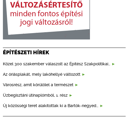
ÉPÍTÉSZETI HÍREK
Közel 300 szakember válaszolt az Építész Szakpolitikai…
Az óriásplakát, mely lakóhellyé változott
Városrész, amit körülölel a természet
Üzbegisztáni útinaplómból, 1. rész
Új közösségi teret alakítottak ki a Bartók-negyed…