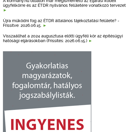
A kormany.hu oldalon már megismerhető az Eljárási kódex
ügyfélkörre és az ÉTDR nyilvános felületére vonatkozó tervezet
Újra működni fog az ÉTDR általános tájékoztatási felülete? -
Frissítve: 2026.06.15.
Visszaállhat a 2024 augusztusa előtti ügyféli kör az építésügyi
hatósági eljárásokban (Frissítés: 2026.06.15.)