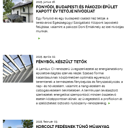
2025. június 16.
FONYÓDI, BUDAPESTI ÉS PÁKOZDI ÉPÜLET
KAPOTT ÉV TETŐJE NÍVÓDÍJAT
Egy fonyódi és egy budapesti családi ház tetője, a
terézvárosi Egészségügyi Szolgáltató Központ lapostető
felújítása, valamint a pákozdi Doni Emlékhely az idei nívódíjas
munkák.
2025. április 02.
FÉNYBŐL KÉSZÜLT TETŐK
A Lamilux CI-rendszerű üvegszerkezetei az energiahatékony
épületbevilágítás szerves részei. Szabad formai
kialakításuknak köszönhetően optimális egyensúlyt
teremtenek a természetes fénybejutás és fényszabályozás, a
nap- és hővédelem, valamint a hangvédelem és
csillogásvédelem tekintetében. A termikusan leválasztott
szerkezetek energetikai szempontból minden összetevő
esetén középpontban állnak: az üvegezéstől a profilokon át
a szellőztetést biztosító nyílószárny-rendszerekig.
2025. február 03.
KORCOLT FEDÉSNEK TŰNŐ MŰANYAG