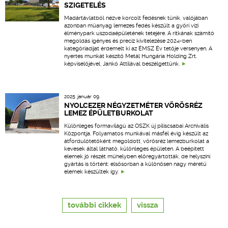
SZIGETELÉS
Madártávlatból nézve korcolt fedésnek tűnik, valójában
azonban műanyag lemezes fedés készült a győri vízi
élménypark uszodaépületének tetejére. A ritkának számító
megoldás igényes és precíz kivitelezése 2024-ben
kategóriadíjat érdemelt ki az ÉMSZ Év tetője versenyen. A
nyertes munkát készítő Metál Hungária Holding Zrt.
képviselőjével, Jankó Attilával beszélgettünk.
2025. január 09.
NYOLCEZER NÉGYZETMÉTER VÖRÖSRÉZ
LEMEZ ÉPÜLETBURKOLAT
Különleges formavilágú az OSZK új piliscsabai Archivális
Központja. Folyamatos munkával másfél évig készült az
átfordulótetőként megoldott, vörösréz lemezburkolat a
kevesek által látható, különleges épületen. A beépített
elemek jó részét műhelyben előregyártották, de helyszíni
gyártás is történt: elsősorban a különösen nagy méretű
elemek készültek így.
további cikkek
vissza