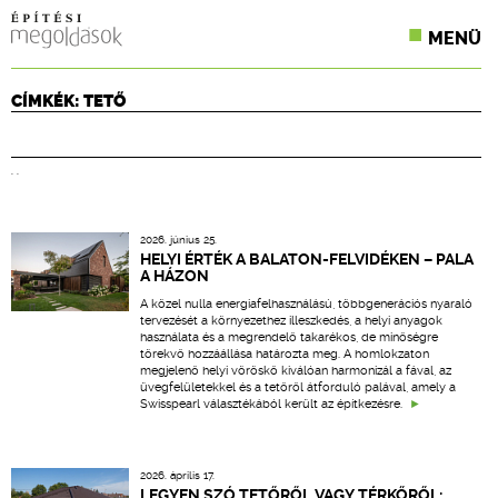
MENÜ
KONFERENCIÁK
CÍMKÉK: TETŐ
SZAKLAPOK
. .
CPR TERMÉKKIÍRÁS
ÉPÍTÉSI JOG
2026. június 25.
HELYI ÉRTÉK A BALATON-FELVIDÉKEN – PALA
A HÁZON
ONLINE KÉPZÉSEK
A közel nulla energiafelhasználású, többgenerációs nyaraló
tervezését a környezethez illeszkedés, a helyi anyagok
TERVEZÉSI SEGÉDLETEK
használata és a megrendelő takarékos, de minőségre
törekvő hozzáállása határozta meg. A homlokzaton
megjelenő helyi vöröskő kiválóan harmonizál a fával, az
üvegfelületekkel és a tetőről átforduló palával, amely a
Swisspearl választékából került az építkezésre.
2026. április 17.
LEGYEN SZÓ TETŐRŐL VAGY TÉRKŐRŐL: