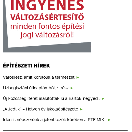
ÉPÍTÉSZETI HÍREK
Városrész, amit körülölel a természet
Üzbegisztáni útinaplómból, 1. rész
Új közösségi teret alakítottak ki a Bartók-negyed…
„A Jedlik” – Hetven év iskolaépítészete
Idén is népszerűek a jelentkezők körében a PTE MIK…