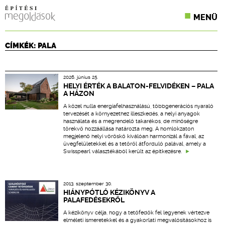
MENÜ
KONFERENCIÁK
CÍMKÉK: PALA
SZAKLAPOK
2026. június 25.
CPR TERMÉKKIÍRÁS
HELYI ÉRTÉK A BALATON-FELVIDÉKEN – PALA
A HÁZON
ÉPÍTÉSI JOG
A közel nulla energiafelhasználású, többgenerációs nyaraló
tervezését a környezethez illeszkedés, a helyi anyagok
használata és a megrendelő takarékos, de minőségre
ONLINE KÉPZÉSEK
törekvő hozzáállása határozta meg. A homlokzaton
megjelenő helyi vöröskő kiválóan harmonizál a fával, az
üvegfelületekkel és a tetőről átforduló palával, amely a
TERVEZÉSI SEGÉDLETEK
Swisspearl választékából került az építkezésre.
2013. szeptember 30.
HIÁNYPÓTLÓ KÉZIKÖNYV A
PALAFEDÉSEKRŐL
A kézikönyv célja, hogy a tetőfedők fel legyenek vértezve
elméleti ismeretekkel és a gyakorlati megvalósításokhoz is