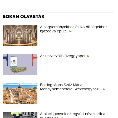
SOKAN OLVASTÁK
A hagyományokhoz és kötöttségekhez
igazodva épült…
Az univerzális üveggyapot
Boldogságos Szűz Mária
Mennybemenetele Székesegyház,…
A piaci igényekkel együtt növekszik a
gyártás és…