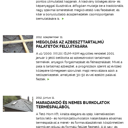
pontos útmutatást kapjanak. A kiadvány bőséges ábra- és
képanyaggal illusztrálva, átfogóan mutatja be a tradicionális,
nagy szakmai ismereteket megkövetelő íves fedéseket, és
kitér a bonyolultabb ácsszerkezetek csomópontjainak
bemutatására is.
2012. szeptember 11.
MEGOLDÁS AZ AZBESZTTARTALMÚ
PALATETŐK FELÚJÍTÁSÁRA
A 41/2000. (XII.20.) EüM-KöM együttes rendelet 2001.
január 1-jétől betiltotta az azbesztrostot tartalmazó
termékek, anyagok forgalmazását és felhasználását. Mivel a
pala is tartalmaz azbesztet, a prognózisok szerint az évtized
közepére tömegesen szorulnak majd renoválásra azok a
tetőszerkezetek, amelyeket 30-50 évvel ezelőtt palával
fedtek.
2012. június 11.
MARADANDÓ ÉS NEMES BURKOLATOK
TERMÉSPALÁBÓL
A Tető Horn Kft. kínálta elegáns és szép, kiemelkedően
tartós tető- és homlokzatburkolatok kialakítására alkalmas
terméspalával a méret- és formaválasztéknak köszönhetően
bármilyen stílusú és formájú felület fedhető. A jó sav- és