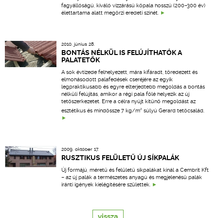
fagyállóságú, kiváló vízzárású kőpala hosszú (200–300 év)
élettartama alatt megőrzi eredeti színét.
2010. június 28.
BONTÁS NÉLKÜL IS FELÚJÍTHATÓK A
PALATETŐK
A sok évtizede felhelyezett, mára kifáradt, töredezett és
elmohásodott palafedések cseréjére az egyik
legpraktikusabb és egyre elterjedtebb megoldás a bontás
nélküli felújítás, amikor a régi pala fölé helyezik az új
tetőszerkezetet. Erre a célra nyújt kitűnő megoldást az
2
esztétikus és mindössze 7 kg/m
súlyú Gerard tetőcsalád.
2009. október 17.
RUSZTIKUS FELÜLETŰ ÚJ SÍKPALÁK
Új formájú, méretű és felületű síkpalákat kínál a Cembrit Kft
– az új palák a természetes anyagú és megjelenésű palák
iránti igények kielégítésére születtek.
vissza