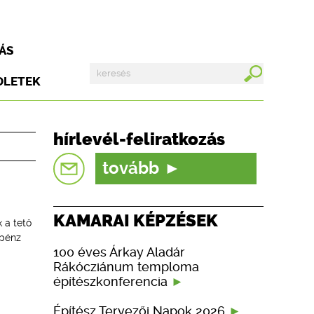
ÁS
DLETEK
hírlevél-feliratkozás
tovább
KAMARAI KÉPZÉSEK
 a tető
 pénz
100 éves Árkay Aladár
Rákócziánum temploma
építészkonferencia
Építész Tervezői Napok 2026