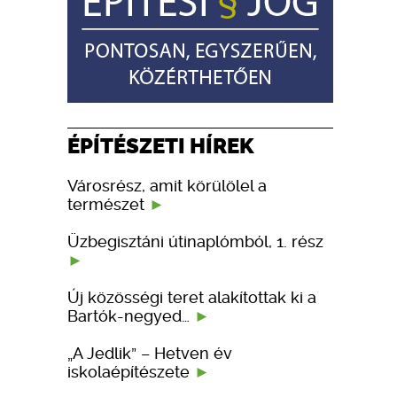
ÉPÍTÉSZETI HÍREK
Városrész, amit körülölel a
természet
Üzbegisztáni útinaplómból, 1. rész
Új közösségi teret alakítottak ki a
Bartók-negyed…
„A Jedlik” – Hetven év
iskolaépítészete