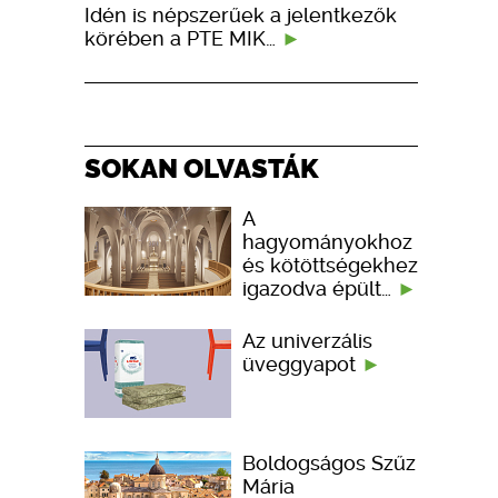
Idén is népszerűek a jelentkezők
körében a PTE MIK…
SOKAN OLVASTÁK
A
hagyományokhoz
és kötöttségekhez
igazodva épült…
Az univerzális
üveggyapot
Boldogságos Szűz
Mária