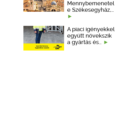
Mennybemenetel
e Székesegyház,…
A piaci igényekkel
együtt növekszik
a gyártás és…
Portfólióbővítéssel
és technológiai
fejlesztésekkel…
KÉPZÉSEK
TERVEZÉSI SEGÉDLETEK
ember kedveli