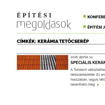
KONFER
ÉPÍTÉSI 
CÍMKÉK: KERÁMIA TETŐCSERÉP
2016. április 14.
SPECIÁLIS KER
A Tondach változtathat
tetőszerkezetek. Ez an
hosszában, vagyis tető
takarítható meg.