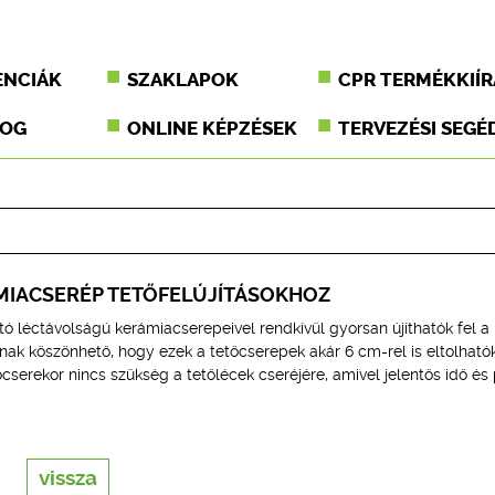
ENCIÁK
SZAKLAPOK
CPR TERMÉKKIÍR
JOG
ONLINE KÉPZÉSEK
TERVEZÉSI SEGÉ
ÁMIACSERÉP TETŐFELÚJÍTÁSOKHOZ
ó léctávolságú kerámiacserepeivel rendkívül gyorsan újíthatók fel a
nak köszönhető, hogy ezek a tetőcserepek akár 6 cm-rel is eltolhatók
cserekor nincs szükség a tetőlécek cseréjére, amivel jelentős idő és
vissza