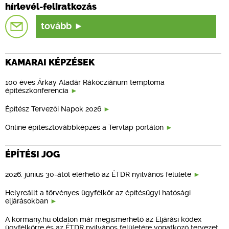
hírlevél-feliratkozás
tovább
KAMARAI KÉPZÉSEK
100 éves Árkay Aladár Rákócziánum temploma
építészkonferencia
Építész Tervezői Napok 2026
Online építésztovábbképzés a Tervlap portálon
ÉPÍTÉSI JOG
2026. június 30-ától elérhető az ÉTDR nyilvános felülete
Helyreállt a törvényes ügyfélkör az építésügyi hatósági
eljárásokban
A kormany.hu oldalon már megismerhető az Eljárási kódex
ügyfélkörre és az ÉTDR nyilvános felületére vonatkozó tervezet