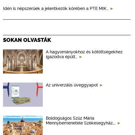
Idén is népszerűek a jelentkezők körében a PTE MIK…
SOKAN OLVASTÁK
A hagyományokhoz és kötöttségekhez
igazodva épült…
Az univerzális üveggyapot
Boldogságos Szűz Mária
Mennybemenetele Székesegyház,…