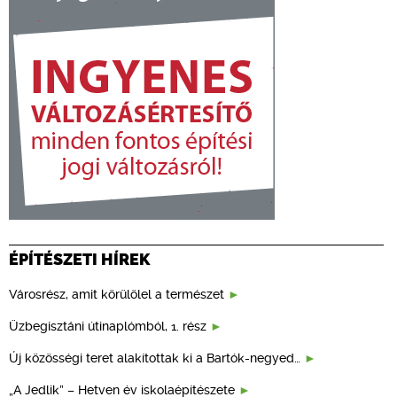
ÉPÍTÉSZETI HÍREK
Városrész, amit körülölel a természet
Üzbegisztáni útinaplómból, 1. rész
Új közösségi teret alakítottak ki a Bartók-negyed…
„A Jedlik” – Hetven év iskolaépítészete