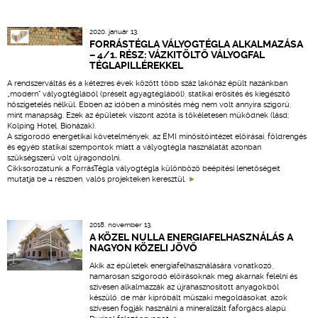
2020. január 13.
FORRÁSTÉGLA VÁLYOGTÉGLA ALKALMAZÁSA
– 4/1. RÉSZ: VÁZKITÖLTŐ VÁLYOGFAL
TÉGLAPILLÉREKKEL
A rendszerváltás és a kétezres évek között több száz lakóház épült hazánkban
„modern" vályogtéglából (préselt agyagtéglából), statikai erősítés és kiegészítő
hőszigetelés nélkül. Ebben az időben a minősítés még nem volt annyira szigorú,
mint manapság. Ezek az épületek viszont azóta is tökéletesen működnek (lásd:
Kolping Hotel, Bioházak).
A szigorodó energetikai követelmények, az ÉMI minősítőintézet előírásai, földrengés
és egyéb statikai szempontok miatt a vályogtégla használatát azonban
szükségszerű volt újragondolni.
Cikksorozatunk a ForrásTégla vályogtégla különböző beépítési lehetőségeit
mutatja be 4 részben, valós projekteken keresztül.
2018. november 13.
A KÖZEL NULLA ENERGIAFELHASZNÁLÁS A
NAGYON KÖZELI JÖVŐ
Akik az épületek energiafelhasználására vonatkozó,
hamarosan szigorodó előírásoknak meg akarnak felelni és
szívesen alkalmazzák az újrahasznosított anyagokból
készülő, de már kipróbált műszaki megoldásokat, azok
szívesen fogják használni a mineralizált faforgács alapú