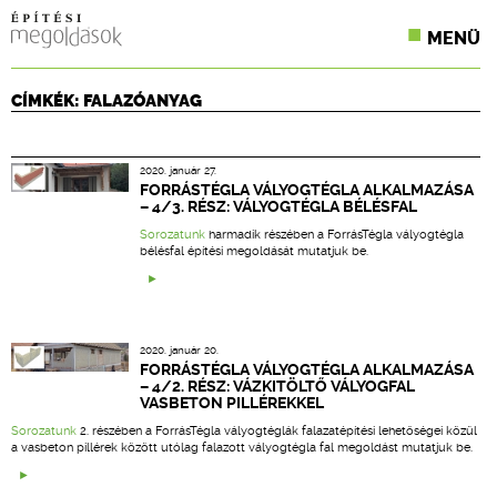
MENÜ
KONFERENCIÁK
CÍMKÉK: FALAZÓANYAG
SZAKLAPOK
2020. január 27.
CPR TERMÉKKIÍRÁS
FORRÁSTÉGLA VÁLYOGTÉGLA ALKALMAZÁSA
– 4/3. RÉSZ: VÁLYOGTÉGLA BÉLÉSFAL
ÉPÍTÉSI JOG
Sorozatunk
harmadik részében a ForrásTégla vályogtégla
bélésfal építési megoldását mutatjuk be.
ONLINE KÉPZÉSEK
TERVEZÉSI SEGÉDLETEK
2020. január 20.
FORRÁSTÉGLA VÁLYOGTÉGLA ALKALMAZÁSA
– 4/2. RÉSZ: VÁZKITÖLTŐ VÁLYOGFAL
VASBETON PILLÉREKKEL
Sorozatunk
2. részében a ForrásTégla vályogtéglák falazatépítési lehetőségei közül
a vasbeton pillérek között utólag falazott vályogtégla fal megoldást mutatjuk be.