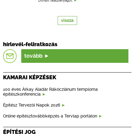
Durisol falazóanyagot.
vissza
hírlevél-feliratkozás
tovább
KAMARAI KÉPZÉSEK
100 éves Árkay Aladár Rákócziánum temploma
építészkonferencia
Építész Tervezői Napok 2026
Online építésztovábbképzés a Tervlap portálon
ÉPÍTÉSI JOG