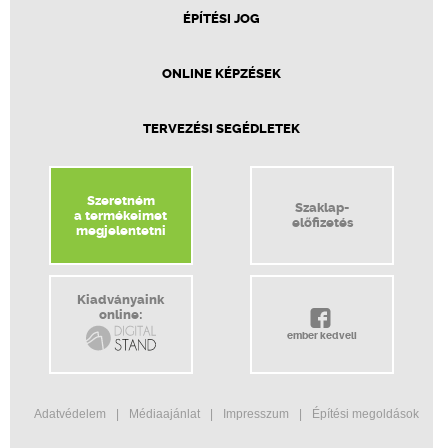
ÉPÍTÉSI JOG
ONLINE KÉPZÉSEK
TERVEZÉSI SEGÉDLETEK
Szeretném
Szaklap-
a termékeimet
előfizetés
megjelentetni
Kiadványaink
online:
ember kedveli
Adatvédelem
Médiaajánlat
Impresszum
Építési megoldások